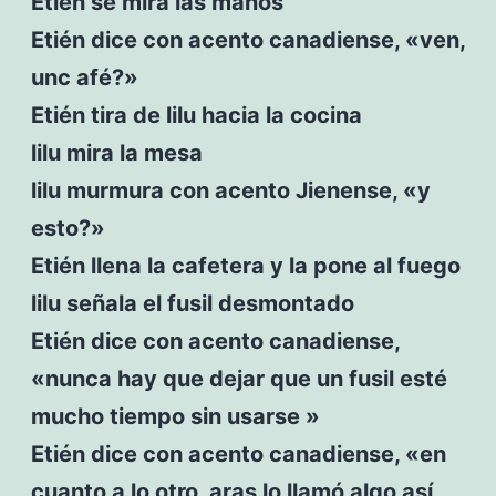
Etién se mira las manos
Etién dice con acento canadiense, «ven,
unc afé?»
Etién tira de lilu hacia la cocina
lilu mira la mesa
lilu murmura con acento Jienense, «y
esto?»
Etién llena la cafetera y la pone al fuego
lilu señala el fusil desmontado
Etién dice con acento canadiense,
«nunca hay que dejar que un fusil esté
mucho tiempo sin usarse »
Etién dice con acento canadiense, «en
cuanto a lo otro, aras lo llamó algo así