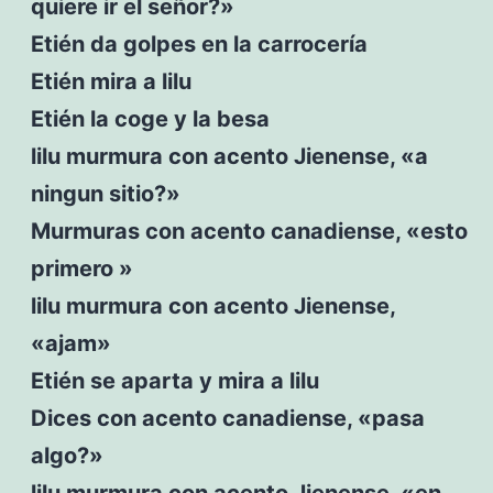
quiere ir el señor?»
Etién da golpes en la carrocería
Etién mira a lilu
Etién la coge y la besa
lilu murmura con acento Jienense, «a
ningun sitio?»
Murmuras con acento canadiense, «esto
primero »
lilu murmura con acento Jienense,
«ajam»
Etién se aparta y mira a lilu
Dices con acento canadiense, «pasa
algo?»
lilu murmura con acento Jienense, «en