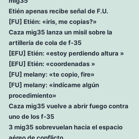
mig35
Etién apenas recibe señal de F.U.
[FU] Etién: «iris, me copias?»
Caza mig35 lanza un misil sobre la
artillería de cola de f-35
[EFU] Etién: «estoy perdiendo altura »
[EFU] Etién: «coordenadas »
[FU] melany: «te copio, fire»
[FU] melany: «indícame algún
procedimiento»
Caza mig35 vuelve a abrir fuego contra
uno de los f-35
3 mig35 sobrevuelan hacia el espacio
aéreo de conflicto.