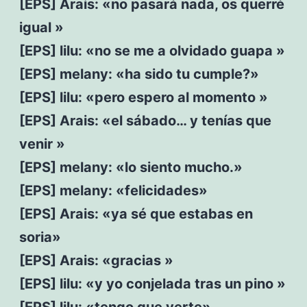
[EPS] Arais: «no pasará nada, os querré
igual »
[EPS] lilu: «no se me a olvidado guapa »
[EPS] melany: «ha sido tu cumple?»
[EPS] lilu: «pero espero al momento »
[EPS] Arais: «el sábado… y tenías que
venir »
[EPS] melany: «lo siento mucho.»
[EPS] melany: «felicidades»
[EPS] Arais: «ya sé que estabas en
soria»
[EPS] Arais: «gracias »
[EPS] lilu: «y yo conjelada tras un pino »
[EPS] lilu: «tengo que verte»