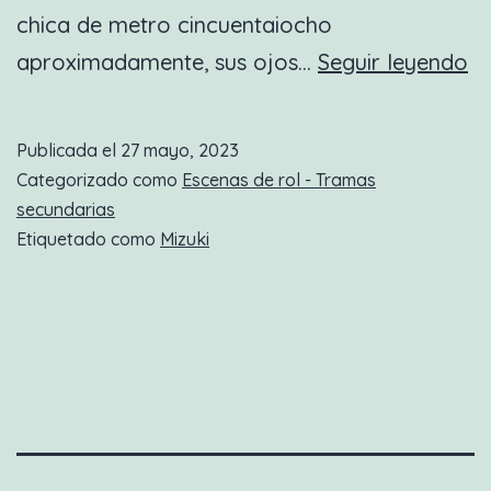
chica de metro cincuentaiocho
N
aproximadamente, sus ojos…
Seguir leyendo
es
d
Publicada el
27 mayo, 2023
ro
Categorizado como
Escenas de rol - Tramas
D
secundarias
Etiquetado como
Mizuki
c
y
ba