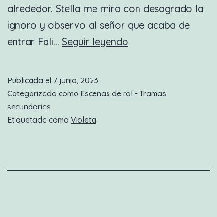
alrededor. Stella me mira con desagrado la
ignoro y observo al señor que acaba de
Nueva
entrar Fali…
Seguir leyendo
escena
de
Publicada el
7 junio, 2023
rol:
Categorizado como
Escenas de rol - Tramas
El
secundarias
Etiquetado como
Violeta
cielini
se
pone
infiernini