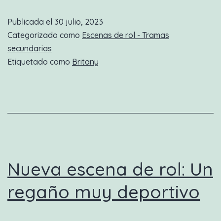
de
Publicada el
30 julio, 2023
rol:
Categorizado como
Escenas de rol - Tramas
Un
secundarias
Etiquetado como
Britany
rato
de
diversión
con
un
amigo
Nueva escena de rol: Un
genial
regaño muy deportivo