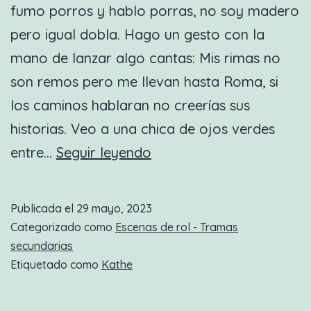
fumo porros y hablo porras, no soy madero
pero igual dobla. Hago un gesto con la
mano de lanzar algo cantas: Mis rimas no
son remos pero me llevan hasta Roma, si
los caminos hablaran no creerías sus
historias. Veo a una chica de ojos verdes
Nueva
entre…
Seguir leyendo
escena
de
Publicada el
29 mayo, 2023
rol:
Categorizado como
Escenas de rol - Tramas
Revolución
secundarias
Etiquetado como
Kathe
se
escribe