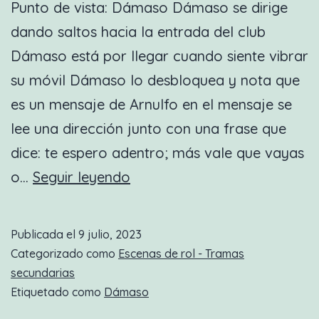
Punto de vista: Dámaso Dámaso se dirige
dando saltos hacia la entrada del club
Dámaso está por llegar cuando siente vibrar
su móvil Dámaso lo desbloquea y nota que
es un mensaje de Arnulfo en el mensaje se
lee una dirección junto con una frase que
dice: te espero adentro; más vale que vayas
Nueva
o…
Seguir leyendo
escena
de
Publicada el
9 julio, 2023
rol:
Categorizado como
Escenas de rol - Tramas
Un
secundarias
Etiquetado como
Dámaso
regaño