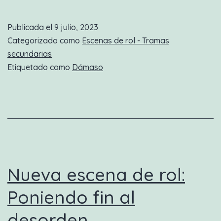
escena
de
Publicada el
9 julio, 2023
rol:
Categorizado como
Escenas de rol - Tramas
Un
secundarias
Etiquetado como
Dámaso
regaño
muy
deportivo
Nueva escena de rol:
Poniendo fin al
desorden