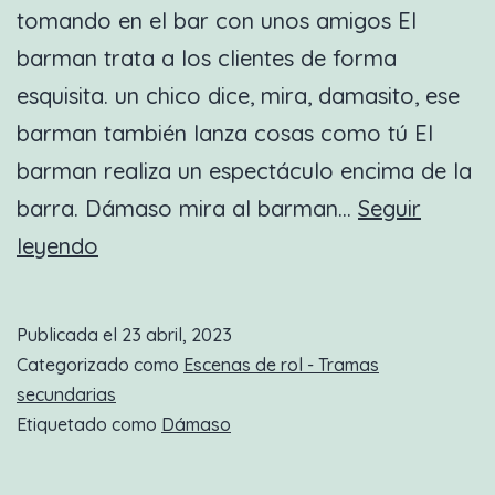
tomando en el bar con unos amigos El
barman trata a los clientes de forma
esquisita. un chico dice, mira, damasito, ese
barman también lanza cosas como tú El
barman realiza un espectáculo encima de la
barra. Dámaso mira al barman…
Seguir
Nueva
leyendo
escena
de
Publicada el
23 abril, 2023
rol:
Categorizado como
Escenas de rol - Tramas
Comunicación
secundarias
Etiquetado como
Dámaso
urgente
parte