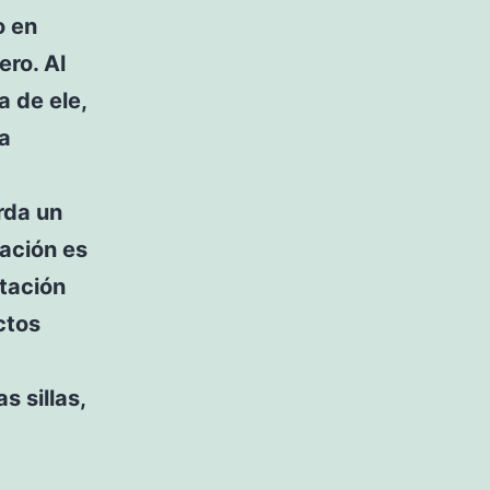
o en
ero. Al
a de ele,
la
erda un
ración es
itación
ctos
 sillas,