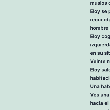
muslos d
Eloy se 
recuerda
hombre p
Eloy co
izquierd
en su sit
Veinte 
Eloy sal
habitaci
Una hab
Ves una 
hacia el