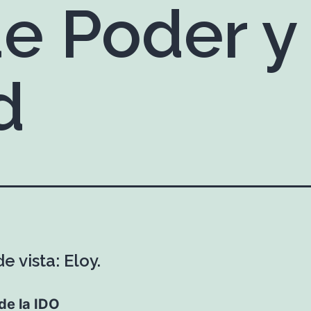
e Poder y
d
e vista: Eloy.
de la IDO