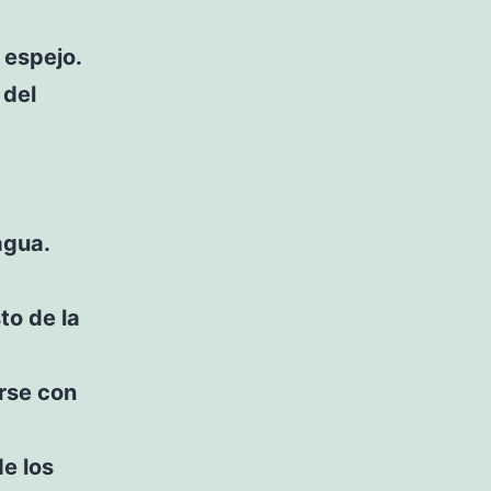
l espejo.
 del
agua.
to de la
arse con
de los