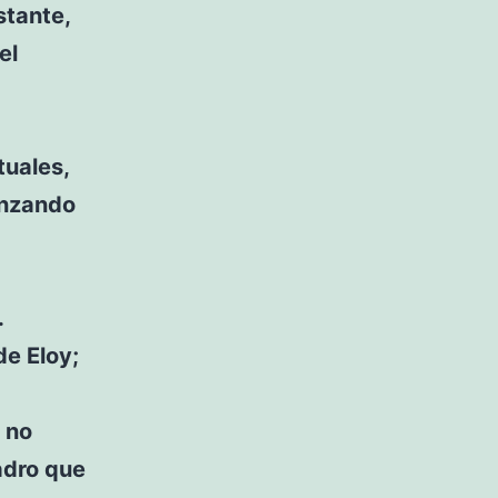
stante,
el
tuales,
anzando
.
de Eloy;
 no
adro que