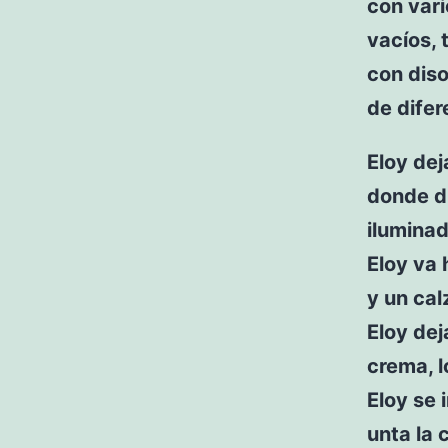
con vari
vacíos, 
con diso
de dife
Eloy dej
donde d
iluminad
Eloy va 
y un cal
Eloy dej
crema, l
Eloy se
unta la 