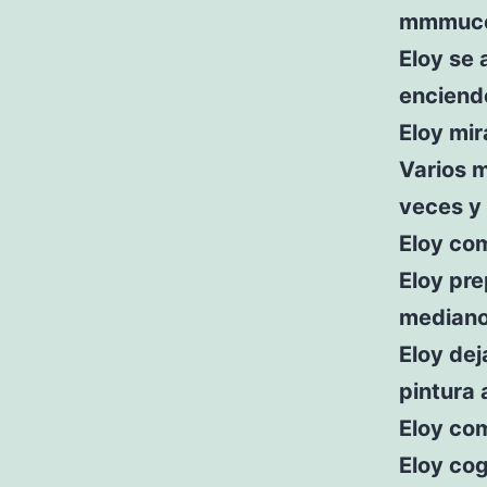
mmmucosa
Eloy se 
enciend
Eloy mir
Varios m
veces y 
Eloy com
Eloy pr
mediano 
Eloy dej
pintura 
Eloy com
Eloy cog