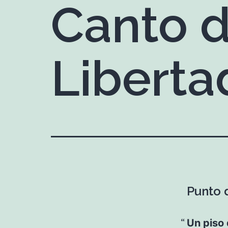
Canto d
Liberta
Punto d
Un piso 