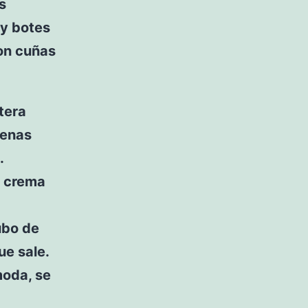
s
 y botes
con cuñas
itera
penas
.
e crema
tubo de
ue sale.
moda, se