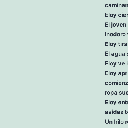
caminan
Eloy cie
El joven
inodoro 
Eloy tir
El agua 
Eloy ve 
Eloy apr
comienza
ropa suc
Eloy ent
avidez t
Un hilo 