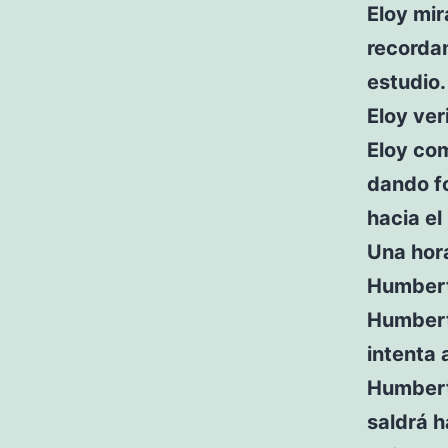
Eloy mir
recordan
estudio.
Eloy ver
Eloy com
dando fo
hacia el
Una hora
Humberto
Humberto
intenta 
Humbert
saldrá h