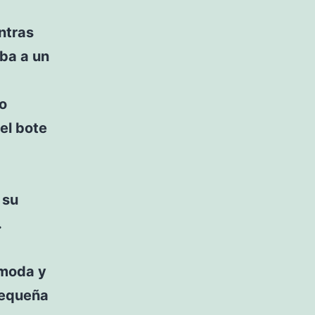
ntras
aba a un
o
 el bote
 su
.
ómoda y
pequeña