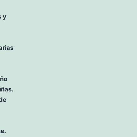
s y
arias
año
uñas.
 de
ue.