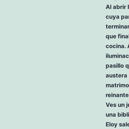
Al abrir
cuya par
terminar
que fina
cocina. 
iluminac
pasillo 
austera 
matrimon
reinante
Ves un j
una bibl
Eloy sal