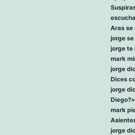
Suspira
escuchas
Aras se
jorge se
jorge te
mark mi
jorge di
Dices c
jorge di
Diego?»
mark pie
Asiente
jorge di