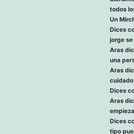
todos l
Un Mirch
Dices c
jorge se
Aras dic
una per
Aras dic
cuidado
Dices co
Aras di
empieza 
Dices co
tipo pu