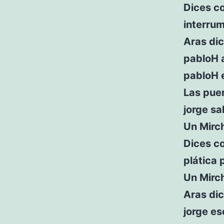
Dices co
interru
Aras dic
pabloH a
pabloH e
Las puer
jorge sal
Un Mirch
Dices c
plática 
Un Mirch
Aras dic
jorge es