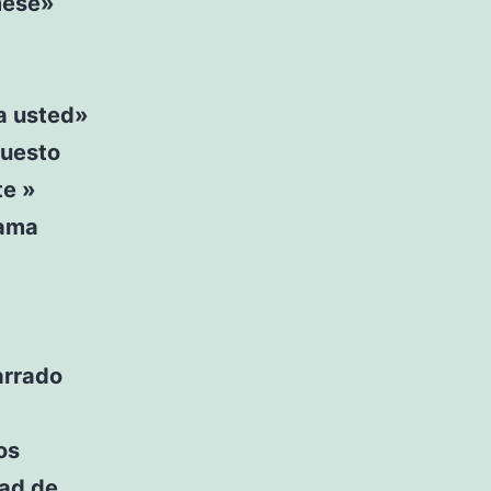
rmese»
 a usted»
puesto
te »
rama
arrado
os
dad de