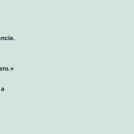
ancia.
ero.»
 a