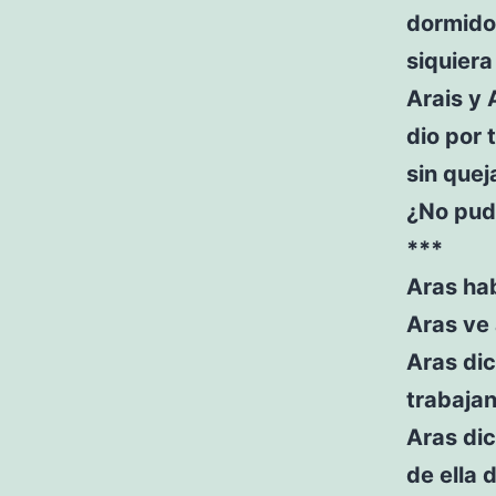
dormido,
siquiera
Arais y 
dio por 
sin quej
¿No pudi
***
Aras hab
Aras ve 
Aras dic
trabaja
Aras dic
de ella