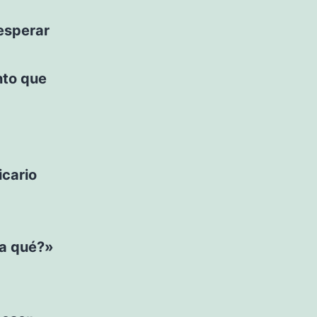
esperar
nto que
icario
ra qué?»