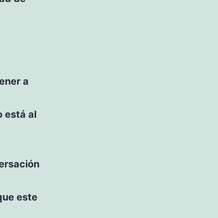
tener a
 está al
ersación
que este