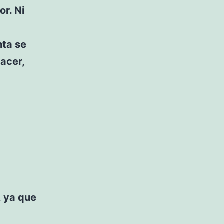
or. Ni
nta se
hacer,
, ya que