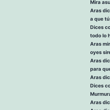
Mira asu
Aras di
a que tú
Dices c
todo lo 
Aras mi
oyes sir
Aras dic
para qu
Aras dic
Dices co
Murmura
Aras dic