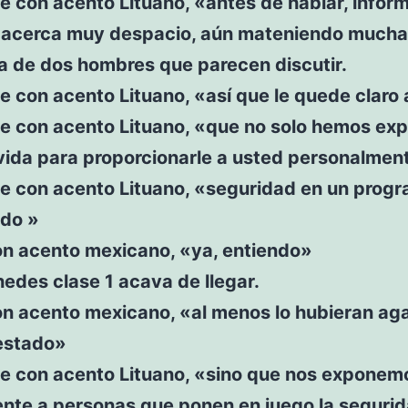
e con acento Lituano, «antes de hablar, infó
e acerca muy despacio, aún mateniendo mucha
a de dos hombres que parecen discutir.
e con acento Lituano, «así que le quede claro
ce con acento Lituano, «que no solo hemos ex
vida para proporcionarle a usted personalmen
ce con acento Lituano, «seguridad en un prog
ido »
on acento mexicano, «ya, entiendo»
edes clase 1 acava de llegar.
on acento mexicano, «al menos lo hubieran ag
 estado»
ce con acento Lituano, «sino que nos exponem
ente a personas que ponen en juego la seguri