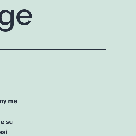
rge
any me
de su
asi