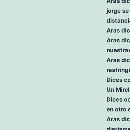
Aras dic
jorge s
distanci
Aras dic
Aras di
nuestra
Aras di
restring
Dices c
Un Mirch
Dices c
en otro
Aras di
diariam