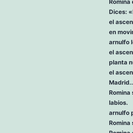
Romina d
Dices: 
el ascen
en movi
arnulfo 
el ascen
planta n
el ascen
Madrid..
Romina s
labios.
arnulfo 
Romina 
Romina d