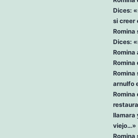
Dices: «
si creer
Romina 
Dices: «
Romina 
Romina d
Romina s
arnulfo
Romina d
restaura
llamara 
viejo…»
Romina s