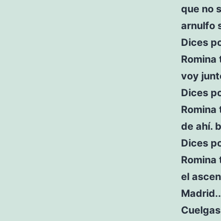
que no s
arnulfo 
Dices p
Romina 
voy junt
Dices po
Romina t
de ahí. 
Dices po
Romina t
el ascen
Madrid..
Cuelgas 