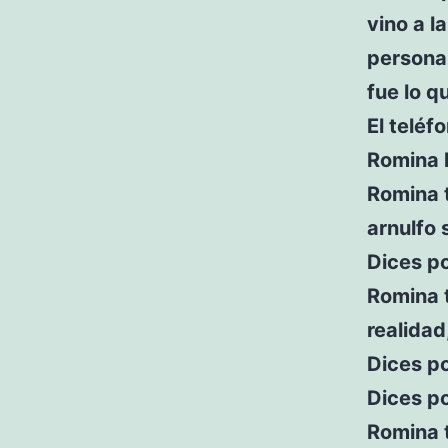
vino a l
persona 
fue lo q
El teléf
Romina 
Romina t
arnulfo 
Dices p
Romina 
realidad
Dices po
Dices p
Romina t