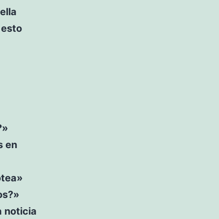
ella
 esto
?»
s en
otea»
os?»
 noticia