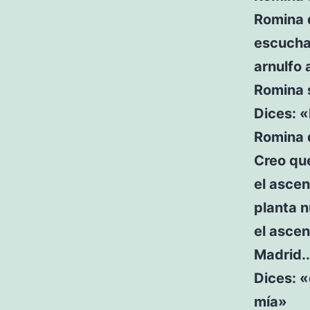
Romina d
escucha
arnulfo 
Romina s
Dices: «
Romina d
Creo que
el ascen
planta 
el ascen
Madrid..
Dices: «
mía»