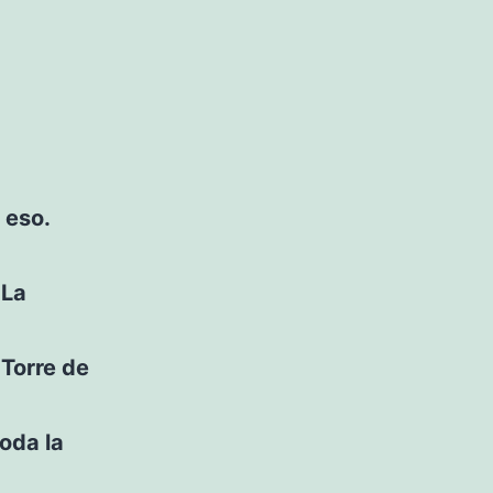
 eso.
 La
 Torre de
oda la