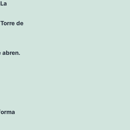
 La
 Torre de
e abren.
 forma