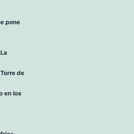
se pone
 La
 Torre de
o en los
frío»