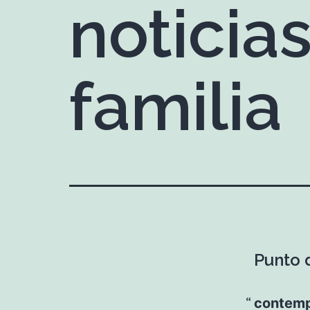
noticias
familia
Punto d
contempl