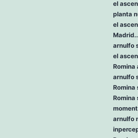
el ascen
planta n
el ascen
Madrid..
arnulfo 
el ascen
Romina a
arnulfo 
Romina s
Romina s
moment
arnulfo 
inpercep