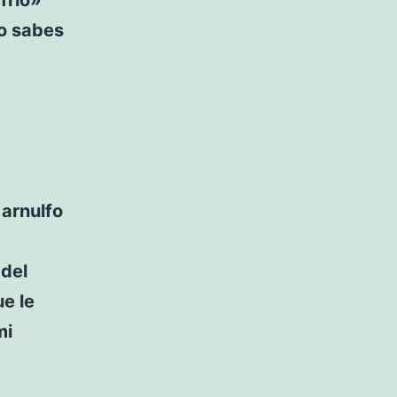
no sabes
 arnulfo
 del
ue le
mi