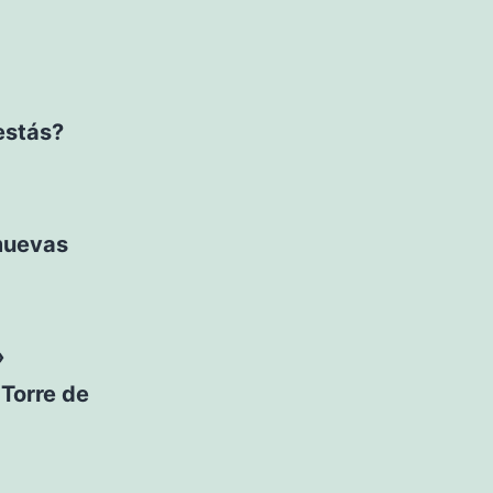
estás?
 muevas
»
 Torre de