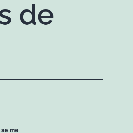
as de
o se me