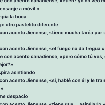
ce con acento canadiense, «etién? yo no veo m
ensaqje a móvil »
impia la boca
e otro pastelito diferente
e con acento Jienense, «tiene mucha taréa por 
e con acento Jienense, «el fuego no da tregua »
ce con acento canadiense, «pero cómo tú ves,
ejor?»
pira asintiendo
e con acento Jienense, «si, hablé con él y le tra
 »
me despacio
e con acento Jienense, «tiene que…. asimilarlo 