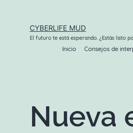
Saltar
al
contenido
CYBERLIFE MUD
El futuro te está esperando. ¿Estás listo p
Inicio
Consejos de inter
Nueva e