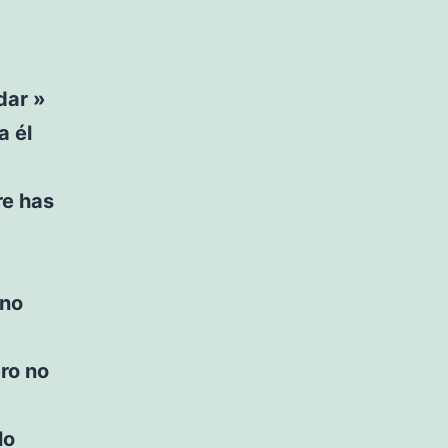
dar »
a él
re has
 no
ro no
lo