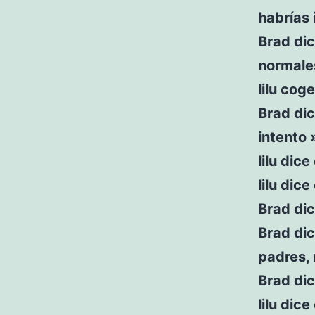
habrías 
Brad dic
normale
lilu cog
Brad dic
intento 
lilu dic
lilu dic
Brad di
Brad di
padres,
Brad dic
lilu dic