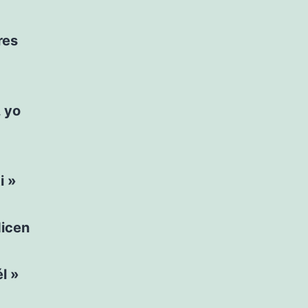
res
, yo
i »
dicen
l »