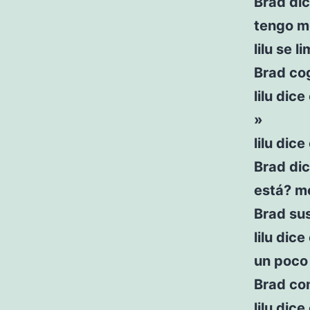
Brad di
tengo m
lilu se l
Brad cog
lilu dic
»
lilu dic
Brad di
está? m
Brad sus
lilu dic
un poco
Brad co
lilu dic