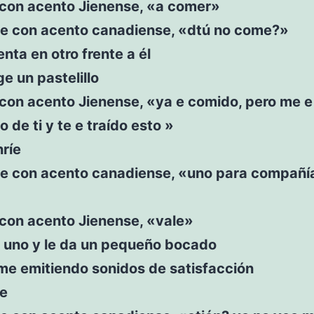
e con acento Jienense, «a comer»
ce con acento canadiense, «dtú no come?»
ienta en otro frente a él
e un pastelillo
e con acento Jienense, «ya e comido, pero me e
 de ti y te e traído esto »
ríe
ce con acento canadiense, «uno para compañía
e con acento Jienense, «vale»
e uno y le da un pequeño bocado
me emitiendo sonidos de satisfacción
íe