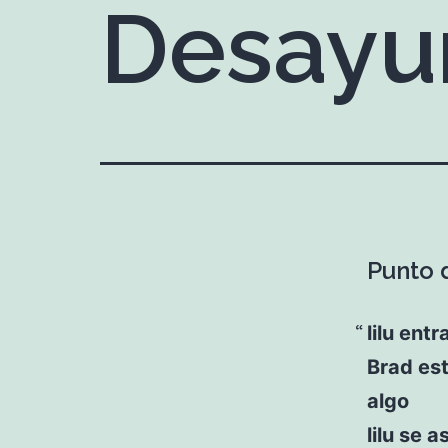
Desayu
Punto 
lilu ent
Brad est
algo
lilu se 