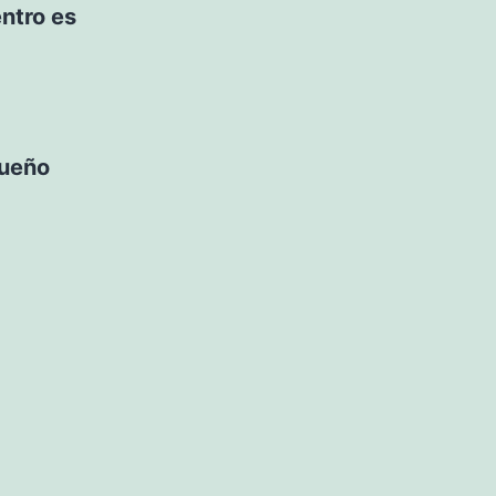
entro es
queño