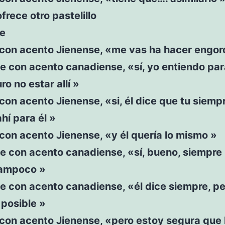
ofrece otro pastelillo
íe
e con acento Jienense, «me vas ha hacer engor
e con acento canadiense, «sí, yo entiendo par
ro no estar allí »
e con acento Jienense, «si, él dice que tu siemp
hí para él »
e con acento Jienense, «y él quería lo mismo »
e con acento canadiense, «sí, bueno, siempre
ampoco »
e con acento canadiense, «él dice siempre, pe
posible »
e con acento Jienense, «pero estoy segura que 