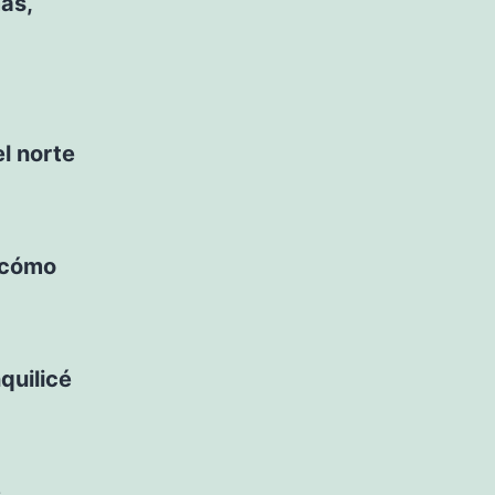
ás,
el norte
 cómo
nquilicé
»