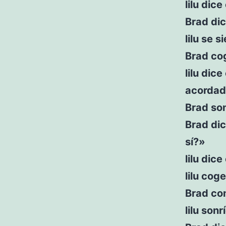
lilu dic
Brad di
lilu se s
Brad cog
lilu dic
acordado
Brad son
Brad di
sí?»
lilu dic
lilu cog
Brad co
lilu sonr