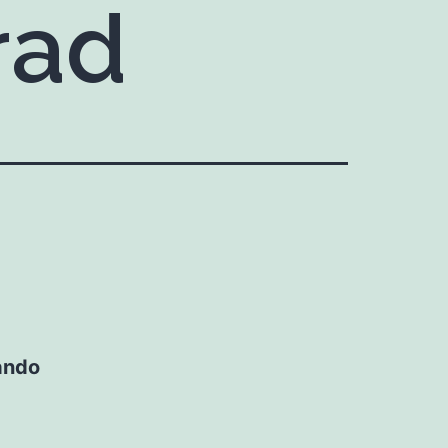
rad
lando