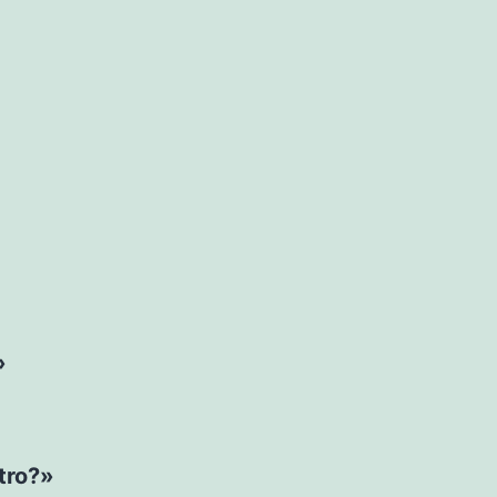
»
tro?»