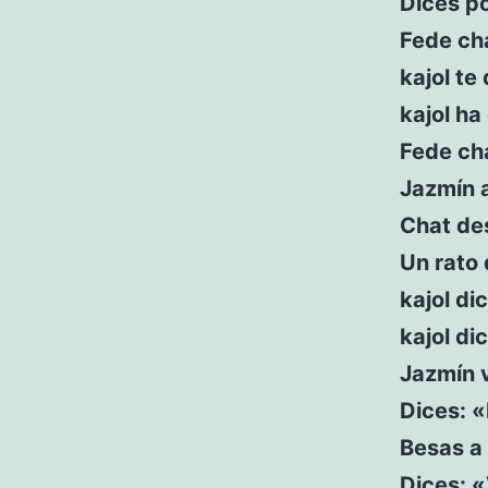
Dices po
Fede cha
kajol te
kajol ha
Fede ch
Jazmín a
Chat de
Un rato 
kajol di
kajol di
Jazmín v
Dices: 
Besas a 
Dices: 