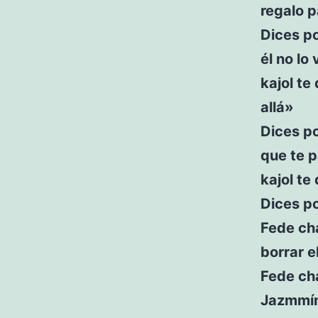
regalo p
Dices po
él no lo
kajol te
allá»
Dices p
que te 
kajol te
Dices po
Fede cha
borrar e
Fede cha
Jazmmín,