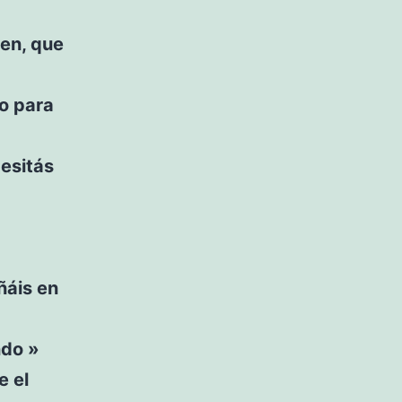
ien, que
do para
esitás
ñáis en
ndo »
e el