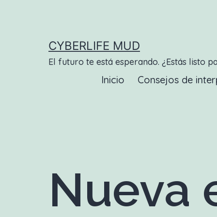
Saltar
al
contenido
CYBERLIFE MUD
El futuro te está esperando. ¿Estás listo p
Inicio
Consejos de inter
Nueva e