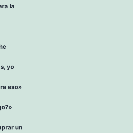
ara la
 he
s, yo
ara eso»
lgo?»
mprar un