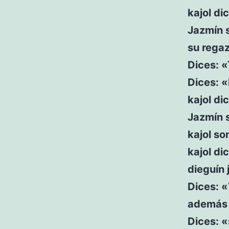
kajol di
Jazmín s
su rega
Dices: 
Dices: «
kajol di
Jazmín 
kajol so
kajol di
dieguín
Dices: «
además d
Dices: 