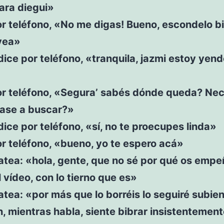
ara diegui»
r teléfono, «No me digas! Bueno, escondelo b
 vea»
 dice por teléfono, «tranquila, jazmi estoy yen
or teléfono, «Segura’ sabés dónde queda? Nec
pase a buscar?»
 dice por teléfono, «sí, no te proecupes linda»
r teléfono, «bueno, yo te espero acá»
tea: «hola, gente, que no sé por qué os empe
l vídeo, con lo tierno que es»
tea: «por más que lo borréis lo seguiré subie
 mientras habla, siente bibrar insistentement