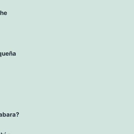
 he
equeña
rabara?