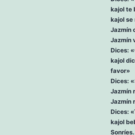
kajol te
kajol se
Jazmín c
Jazmín v
Dices: 
kajol di
favor»
Dices: «
Jazmín r
Jazmín r
Dices: «
kajol b
Sonríes.