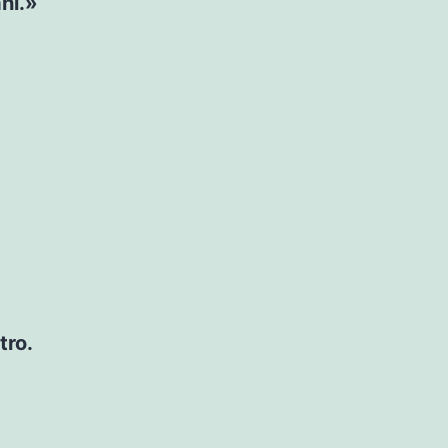
hí.»
tro.