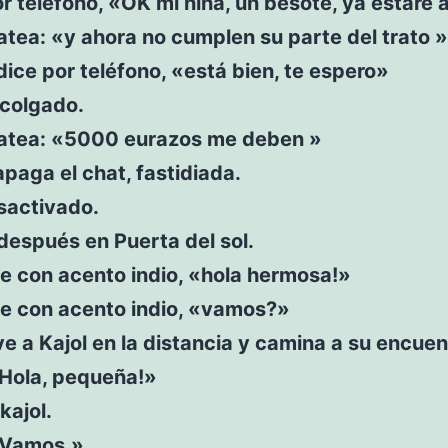
r teléfono, «OK mi niña, un besote, ya estaré a
tea: «y ahora no cumplen su parte del trato »
 dice por teléfono, «está bien, te espero»
 colgado.
atea: «5000 eurazos me deben »
paga el chat, fastidiada.
sactivado.
después en Puerta del sol.
ce con acento indio, «hola hermosa!»
ce con acento indio, «vamos?»
e a Kajol en la distancia y camina a su encuen
«Hola, pequeña!»
kajol.
«Vamos.»