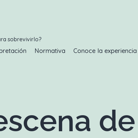
ara sobrevivirlo?
pretación
Normativa
Conoce la experienci
scena de r