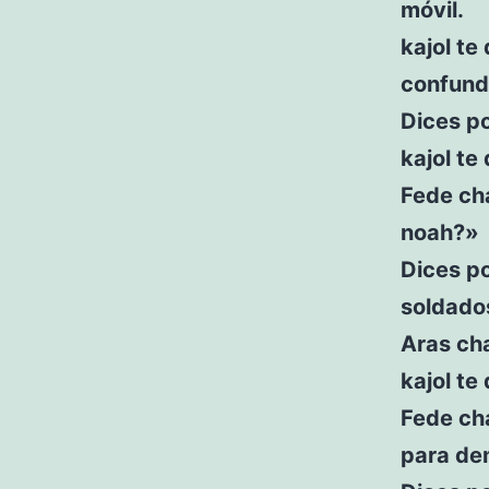
móvil.
kajol te
confundi
Dices p
kajol te
Fede ch
noah?»
Dices po
soldados
Aras ch
kajol te
Fede cha
para de