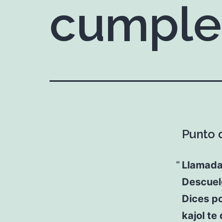
cumple
Punto d
Llamada 
Descuelg
Dices p
kajol te