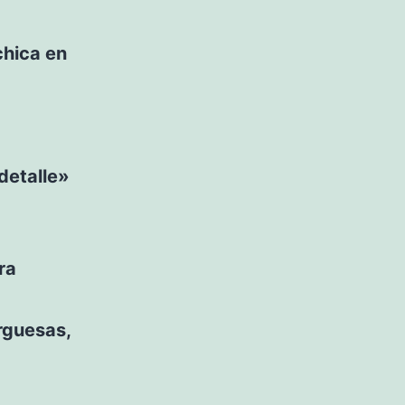
chica en
 detalle»
ra
rguesas,