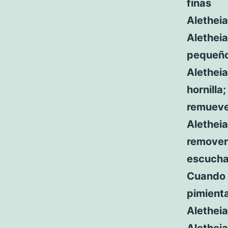
finas
Aletheia
Aletheia
pequeño
Aletheia
hornilla
remueve
Aletheia
remover
escuchas
Cuando l
pimienta
Aletheia
Aletheia