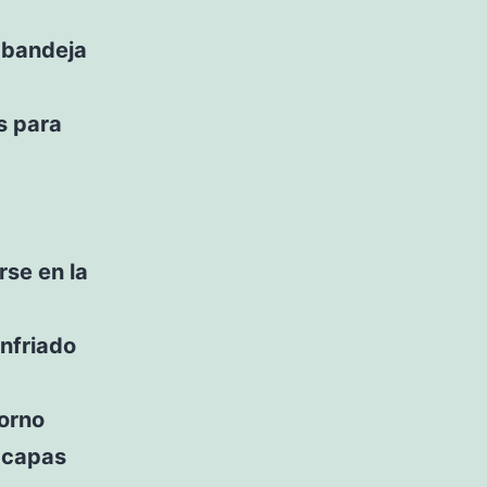
a bandeja
s para
rse en la
enfriado
horno
n capas