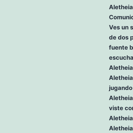
Aletheia
Comunid
Ves un s
de dos p
fuente b
escuchas
Aletheia
Alethei
jugando 
Aletheia
viste c
Aletheia
Aletheia