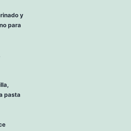
arinado y
rno para
,
lla,
a pasta
ce