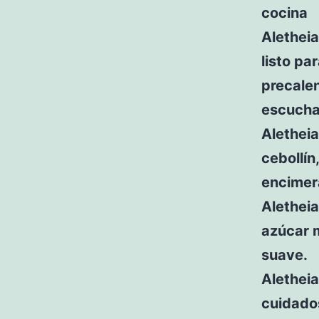
cocina
Aletheia
listo pa
precalen
escucha
Alethei
cebollín
encimera
Aletheia
azúcar 
suave.
Aletheia
cuidado