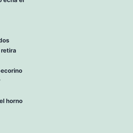
ados
retira
pecorino
y
 el horno