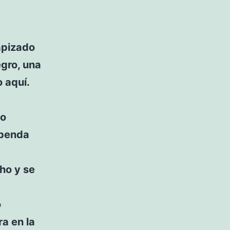
tapizado
egro, una
o aquí.
do
upenda
ho y se
o
ra en la