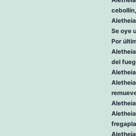
cebollín
Aletheia
Se oye u
Por últi
Aletheia
del fue
Aletheia
Aletheia
remuev
Aletheia
Aletheia
fregapla
Aletheia