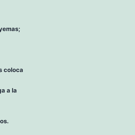
 yemas;
os coloca
a a la
os.