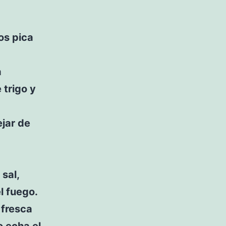
los pica
a
 trigo y
ejar de
sal,
l fuego.
 fresca
o echa el