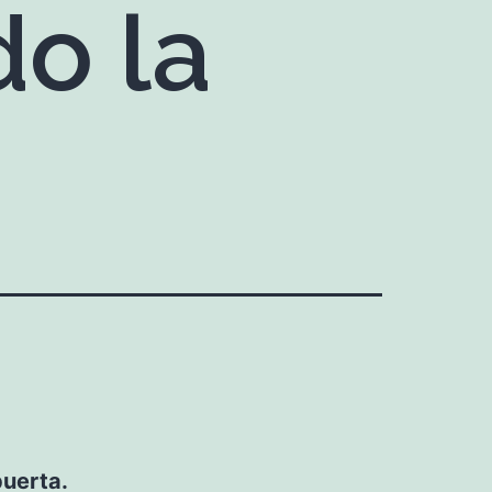
do la
puerta.