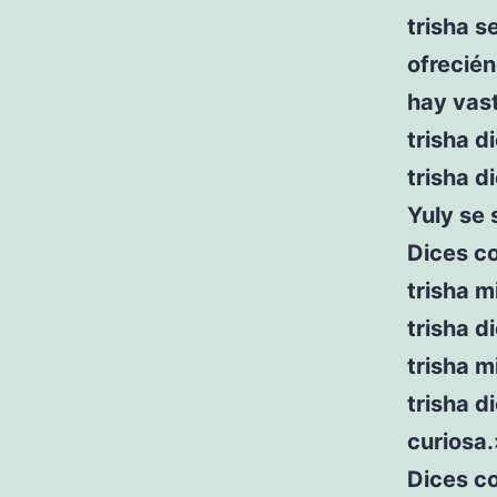
trisha s
ofrecié
hay vast
trisha d
trisha d
Yuly se 
Dices c
trisha m
trisha d
trisha m
trisha d
curiosa.
Dices c