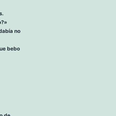
s.
o?»
dabía no
que bebo
ro de