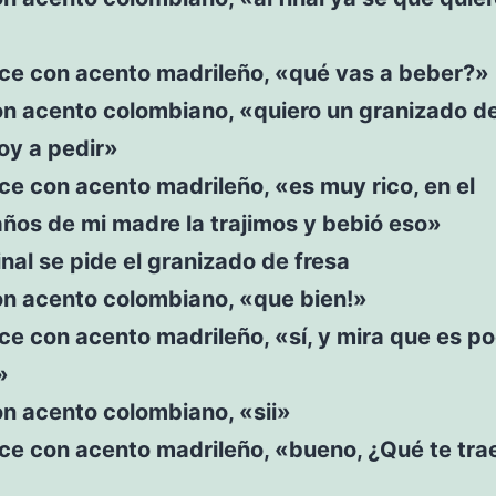
ice con acento madrileño, «qué vas a beber?»
on acento colombiano, «quiero un granizado de
voy a pedir»
ice con acento madrileño, «es muy rico, en el
ños de mi madre la trajimos y bebió eso»
final se pide el granizado de fresa
on acento colombiano, «que bien!»
ice con acento madrileño, «sí, y mira que es p
»
n acento colombiano, «sii»
ice con acento madrileño, «bueno, ¿Qué te tra