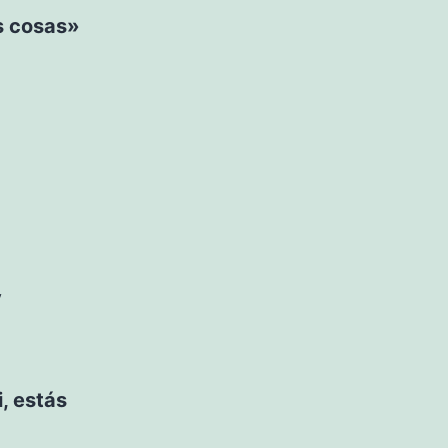
s cosas»
y
, estás