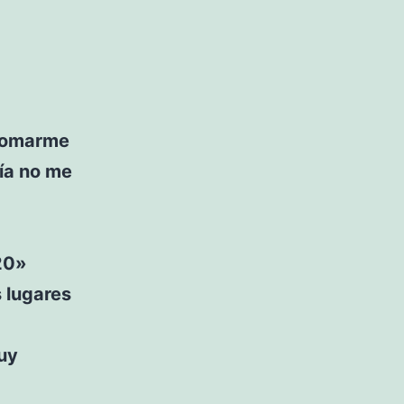
»
 tomarme
ía no me
20»
 lugares
muy