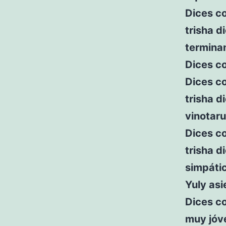
Dices c
trisha d
termina
Dices c
Dices c
trisha d
vinotar
Dices c
trisha d
simpáti
Yuly asi
Dices co
muy jóv