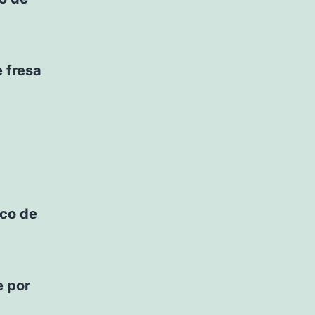
 fresa
oco de
e por