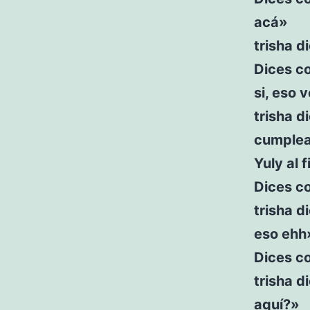
acá»
trisha d
Dices c
si, eso 
trisha d
cumplea
Yuly al 
Dices c
trisha d
eso ehh
Dices co
trisha d
aquí?»