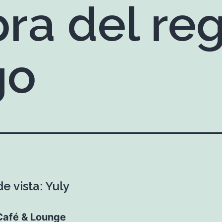
ra del re
go
e vista: Yuly
 Café & Lounge