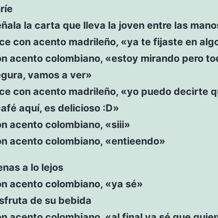
ríe
eñala la carta que lleva la joven entre las mano
ice con acento madrileño, «ya te fijaste en alg
on acento colombiano, «estoy mirando pero to
egura, vamos a ver»
ice con acento madrileño, «yo puedo decirte 
fé aquí, es delicioso :D»
n acento colombiano, «siii»
on acento colombiano, «entieendo»
enas a lo lejos
on acento colombiano, «ya sé»
isfruta de su bebida
n acento colombiano, «al final ya sé que quie