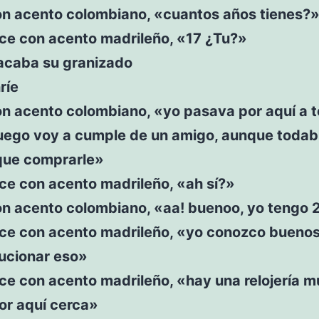
on acento colombiano, «cuantos años tienes?
ice con acento madrileño, «17 ¿Tu?»
 acaba su granizado
ríe
on acento colombiano, «yo pasava por aquí a
 luego voy a cumple de un amigo, aunque todab
que comprarle»
ice con acento madrileño, «ah sí?»
on acento colombiano, «aa! buenoo, yo tengo 
dice con acento madrileño, «yo conozco buenos
lucionar eso»
ice con acento madrileño, «hay una relojería 
or aquí cerca»