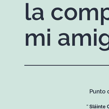
la comp
mi ami
Punto d
Sláinte