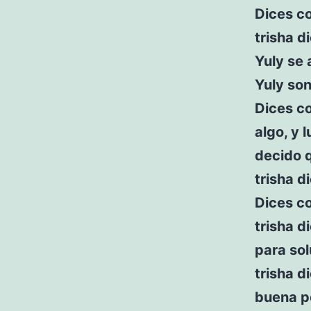
Dices c
trisha d
Yuly se
Yuly son
Dices c
algo, y
decido 
trisha d
Dices c
trisha 
para so
trisha d
buena p