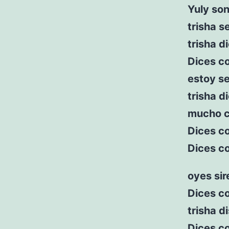
Yuly son
trisha s
trisha d
Dices c
estoy s
trisha d
mucho ca
Dices co
Dices c
oyes sir
Dices c
trisha d
Dices co