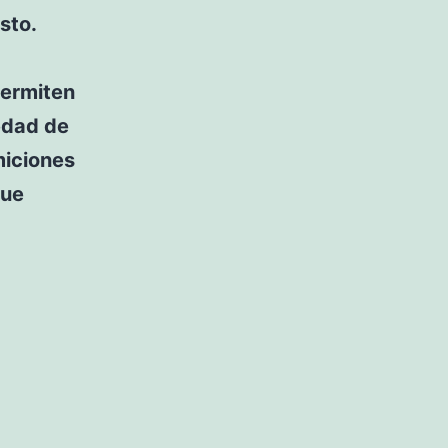
sto.
permiten
edad de
miciones
que