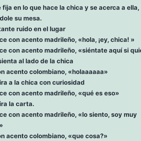
e fija en lo que hace la chica y se acerca a ella,
ndole su mesa.
ante ruido en el lugar
ice con acento madrileño, «hola, ¡ey, chica! »
ice con acento madrileño, «siéntate aquí si qui
sienta al lado de la chica
on acento colombiano, «holaaaaaa»
ira a la chica con curiosidad
ice con acento madrileño, «qué es eso»
ira la carta.
ice con acento madrileño, «lo siento, soy muy
»
on acento colombiano, «que cosa?»