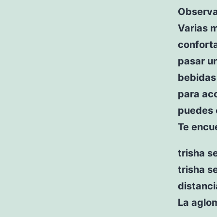
Observa
Varias 
conforta
pasar un
bebidas 
para ac
puedes 
Te encue
trisha s
trisha se
distanci
La aglo