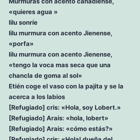
Murmuras con acento canadiense,
«quieres agua »
lilu sonríe
lilu murmura con acento Jienense,
«porfa»
lilu murmura con acento Jienense,
«tengo la voca mas seca que una
chancla de goma al sol»
Etién coge el vaso con la pajita y se la
acerca a los labios
[Refugiado] cris: «Hola, soy Lobert.»
[Refugiado] Arais: «hola, lobert»
[Refugiado] Arais: «cómo estás?»
[Refugiado] cris: «Hola! dueña del