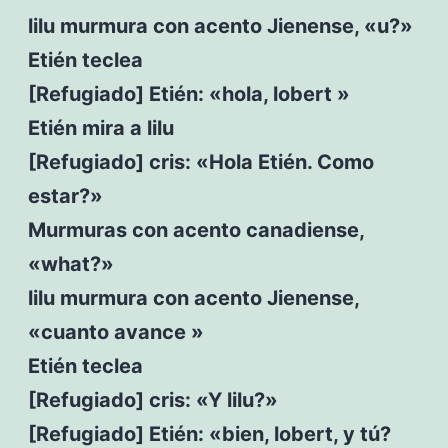
lilu murmura con acento Jienense, «u?»
Etién teclea
[Refugiado] Etién: «hola, lobert »
Etién mira a lilu
[Refugiado] cris: «Hola Etién. Como
estar?»
Murmuras con acento canadiense,
«what?»
lilu murmura con acento Jienense,
«cuanto avance »
Etién teclea
[Refugiado] cris: «Y lilu?»
[Refugiado] Etién: «bien, lobert, y tú?