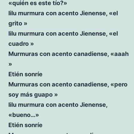
«quién es este tío?»
lilu murmura con acento Jienense, «el
grito »
lilu murmura con acento Jienense, «el
cuadro »
Murmuras con acento canadiense, «aaah
»
Etién sonríe
Murmuras con acento canadiense, «pero
soy más guapo »
lilu murmura con acento Jienense,
«bueno…»
Etién sonríe