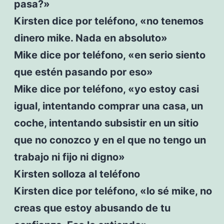
pasa?»
Kirsten dice por teléfono, «no tenemos
dinero mike. Nada en absoluto»
Mike dice por teléfono, «en serio siento
que estén pasando por eso»
Mike dice por teléfono, «yo estoy casi
igual, intentando comprar una casa, un
coche, intentando subsistir en un sitio
que no conozco y en el que no tengo un
trabajo ni fijo ni digno»
Kirsten solloza al teléfono
Kirsten dice por teléfono, «lo sé mike, no
creas que estoy abusando de tu