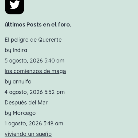
últimos Posts en el foro.
El peligro de Quererte
by Indira
5 agosto, 2026 5:40 am
los comienzos de maga
by arnulfo
4 agosto, 2026 5:52 pm
Después del Mar
by Morcego
1 agosto, 2026 5:48 am
viviendo un sueño