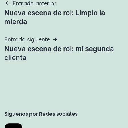
Navegación
Entrada anterior
Nueva escena de rol: Limpio la
de
mierda
entradas
Entrada siguiente
Nueva escena de rol: mi segunda
clienta
Síguenos por Redes sociales