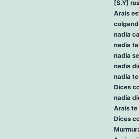
[S.Y] ro
Arais e
colgand
nadia ca
nadia te
nadia se
nadia d
nadia te
Dices c
nadia d
Arais te
Dices c
Murmura