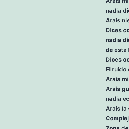
Arais mi
nadia d
Arais n
Dices co
nadia di
de esta
Dices c
El ruido
Arais mi
Arais g
nadia ec
Arais la
Complej
Zona de