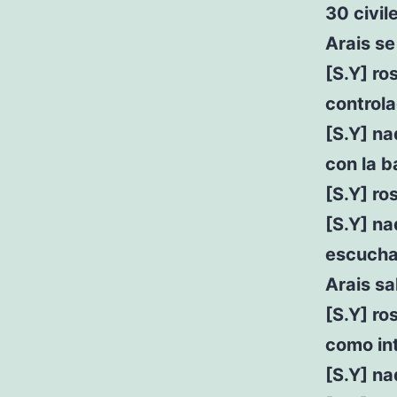
30 civi
Arais se
[S.Y] ro
controla
[S.Y] na
con la b
[S.Y] ro
[S.Y] n
escuchas
Arais sa
[S.Y] r
como int
[S.Y] n