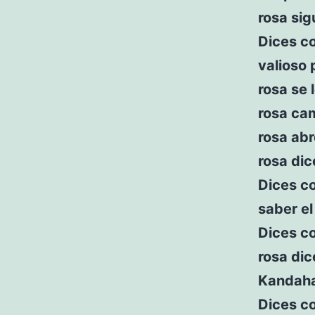
rosa si
Dices c
valioso
rosa se 
rosa ca
rosa abr
rosa dic
Dices c
saber el
Dices c
rosa dic
Kandahar
Dices c