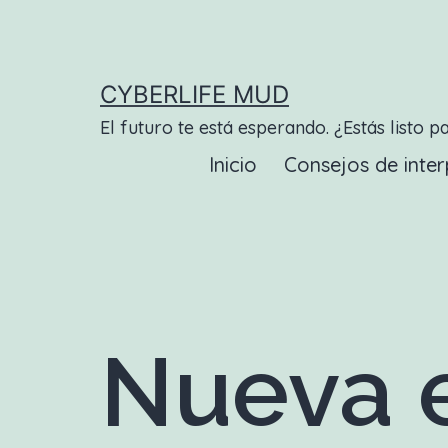
Saltar
al
contenido
CYBERLIFE MUD
El futuro te está esperando. ¿Estás listo p
Inicio
Consejos de inter
Nueva e