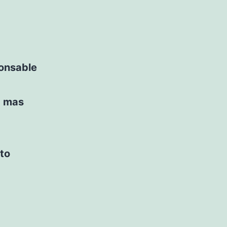
ponsable
a mas
to