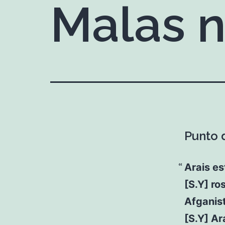
Malas n
Punto d
Arais e
[S.Y] ro
Afganis
[S.Y] Ar