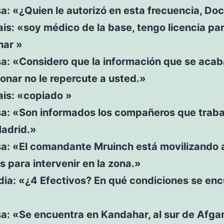
sa: «¿Quien le autorizó en esta frecuencia, Do
ais: «soy médico de la base, tengo licencia pa
har »
sa: «Considero que la información que se aca
onar no le repercute a usted.»
ais: «copiado »
osa: «Son informados los compañeros que trab
adrid.»
sa: «El comandante Mruinch está movilizando 
s para intervenir en la zona.»
dia: «¿4 Efectivos? En qué condiciones se en
sa: «Se encuentra en Kandahar, al sur de Afga