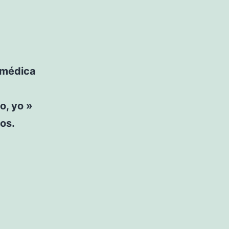
a médica
o, yo »
os.