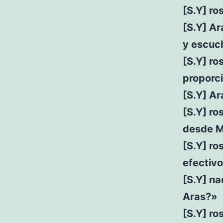
[S.Y] ro
[S.Y] Ar
y escuc
[S.Y] ro
proporci
[S.Y] Ar
[S.Y] r
desde M
[S.Y] ro
efectivo
[S.Y] na
Aras?»
[S.Y] ro