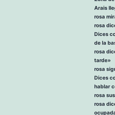
Arais ll
rosa mir
rosa dic
Dices c
de la ba
rosa di
tarde»
rosa si
Dices c
hablar c
rosa su
rosa di
ocupad