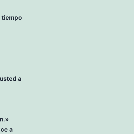
u tiempo
usted a
ón.»
ece a