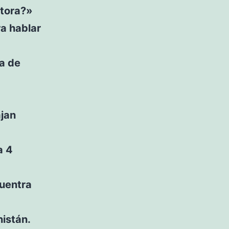
ctora?»
ra hablar
ba de
ajan
a 4
cuentra
nistán.