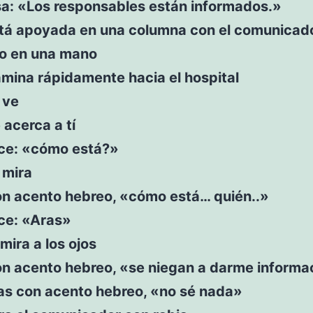
sa: «Los responsables están informados.»
stá apoyada en una columna con el comunicad
o en una mano
mina rápidamente hacia el hospital
 ve
 acerca a tí
ice: «cómo está?»
 mira
on acento hebreo, «cómo está… quién..»
ice: «Aras»
 mira a los ojos
on acento hebreo, «se niegan a darme informa
s con acento hebreo, «no sé nada»