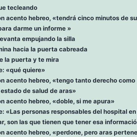
gue tecleando
on acento hebreo, «tendrá cinco minutos de s
 para darme un informe »
levanta empujando la silla
mina hacia la puerta cabreada
e la puerta y te mira
e: «qué quiere»
on acento hebreo, «tengo tanto derecho como 
 estado de salud de aras»
on acento hebreo, «doble, si me apura»
e: «Las personas responsables del hospital en
, son las que tienen que tener esa informaci
on acento hebreo, «perdone, pero aras perten