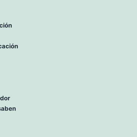
ción
cación
ador
 saben