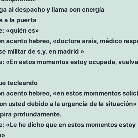
ega al despacho y llama con energía
a a la puerta
e: «quién es»
on acento hebreo, «doctora arais, médico res
se militar de s.y. en madrid »
ce: «En estos momentos estoy ocupada, vuelv
gue tecleando
on acento hebreo, «en estos mommentos solici
on usted debido a la urgencia de la situación»
spira profundamente.
ce: «Le he dicho que en estos momentos estoy
a»