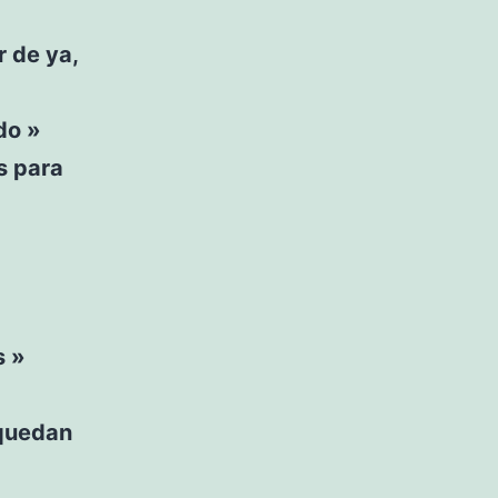
r de ya,
do »
s para
»
s »
 quedan