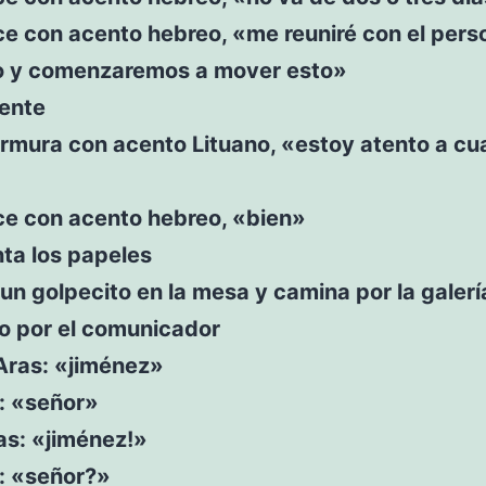
ce con acento hebreo, «me reuniré con el pers
io y comenzaremos a mover esto»
iente
rmura con acento Lituano, «estoy atento a cua
ce con acento hebreo, «bien»
nta los papeles
un golpecito en la mesa y camina por la galerí
o por el comunicador
Aras: «jiménez»
lu: «señor»
as: «jiménez!»
lu: «señor?»