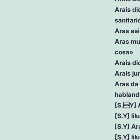
Arais di
sanitar
Aras as
Aras mu
cosa»
Arais di
Arais ju
Aras da 
habland
[S.Y] 
[S.Y] li
[S.Y] Ar
[S.Y] li