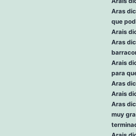
Arais di
Aras dic
que pode
Arais d
Aras dic
barracon
Arais di
para que
Aras dic
Arais di
Aras dic
muy gra
termina
Arais di