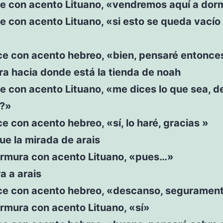
e con acento Lituano, «vendremos aquí a dorm
e con acento Lituano, «si esto se queda vacío
ce con acento hebreo, «bien, pensaré entonce
ra hacia donde está la tienda de noah
e con acento Lituano, «me dices lo que sea, d
?»
ce con acento hebreo, «sí, lo haré, gracias »
ue la mirada de arais
rmura con acento Lituano, «pues…»
a a arais
ice con acento hebreo, «descanso, seguramen
rmura con acento Lituano, «sí»