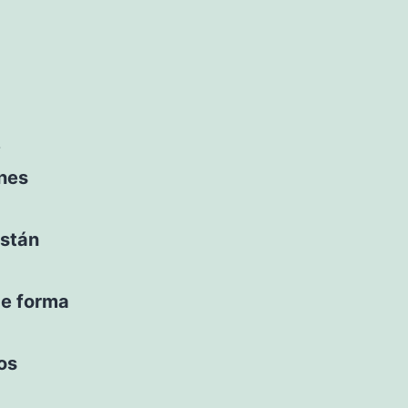
»
ones
están
 de forma
os