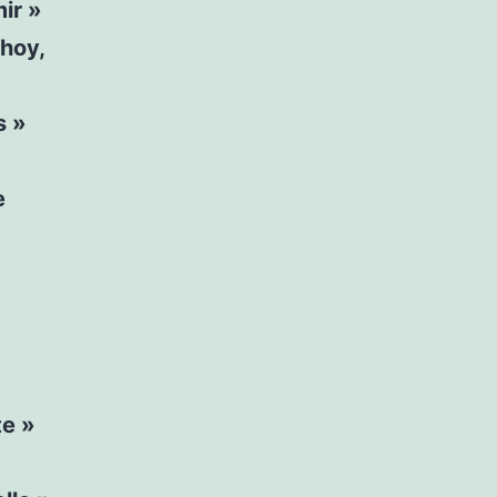
ir »
 hoy,
s »
e
te »