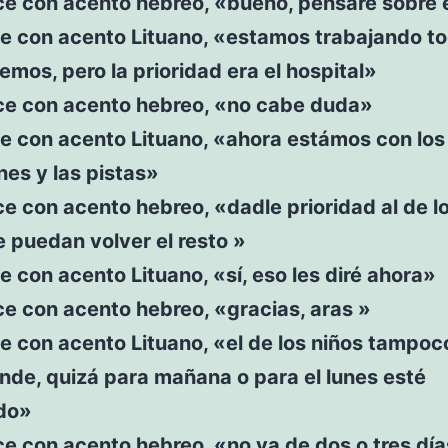
ce con acento hebreo, «bueno, pensaré sobre e
e con acento Lituano, «estamos trabajando to
mos, pero la prioridad era el hospital»
ice con acento hebreo, «no cabe duda»
e con acento Lituano, «ahora estámos con los
es y las pistas»
ce con acento hebreo, «dadle prioridad al de l
 puedan volver el resto »
e con acento Lituano, «sí, eso les diré ahora»
ce con acento hebreo, «gracias, aras »
e con acento Lituano, «el de los niños tampoc
nde, quizá para mañana o para el lunes esté
do»
ce con acento hebreo, «no va de dos o tres día