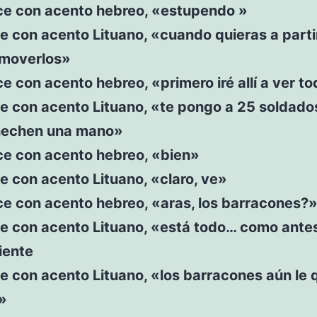
ice con acento hebreo, «estupendo »
e con acento Lituano, «cuando quieras a parti
moverlos»
ce con acento hebreo, «primero iré allí a ver to
e con acento Lituano, «te pongo a 25 soldado
hechen una mano»
ce con acento hebreo, «bien»
e con acento Lituano, «claro, ve»
ce con acento hebreo, «aras, los barracones?
ce con acento Lituano, «está todo… como ante
iente
e con acento Lituano, «los barracones aún le
»