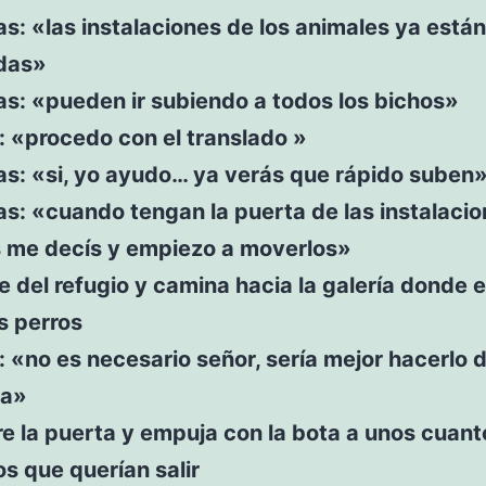
as: «las instalaciones de los animales ya están
das»
as: «pueden ir subiendo a todos los bichos»
lu: «procedo con el translado »
as: «si, yo ayudo… ya verás que rápido suben
as: «cuando tengan la puerta de las instalaci
s me decís y empiezo a moverlos»
e del refugio y camina hacia la galería donde 
s perros
lu: «no es necesario señor, sería mejor hacerlo
da»
e la puerta y empuja con la bota a unos cuant
s que querían salir