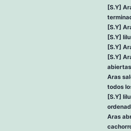
[S.Y] Ar
termina
[S.Y] Ar
[S.Y] li
[S.Y] Ar
[S.Y] Ar
abierta
Aras sal
todos lo
[S.Y] li
ordena
Aras abr
cachorro