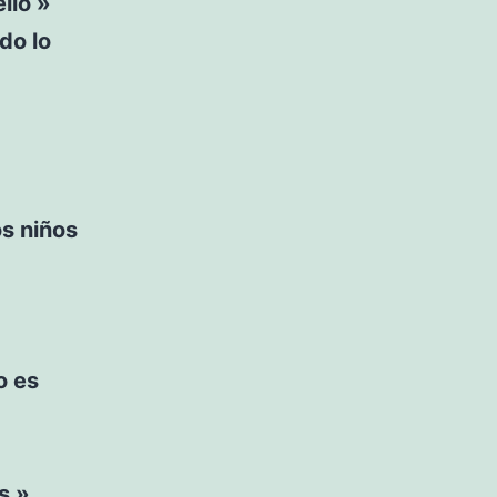
llo »
do lo
os niños
o es
s »