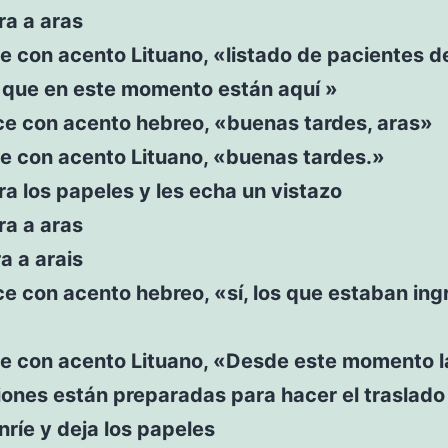
ra a aras
e con acento Lituano, «listado de pacientes d
l que en este momento están aquí »
ce con acento hebreo, «buenas tardes, aras»
ce con acento Lituano, «buenas tardes.»
ra los papeles y les echa un vistazo
ra a aras
a a arais
ce con acento hebreo, «sí, los que estaban in
ce con acento Lituano, «Desde este momento l
iones están preparadas para hacer el traslado
nríe y deja los papeles