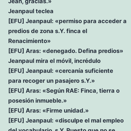
Jean, gracias.»
Jeanpaul teclea
[EFU] Jeanpaul: «permiso para acceder a
predios de zona s.Y. finca el
Renacimiento»
[EFU] Aras: «denegado. Defina predios»
Jeanpaul mira el móvil, incrédulo
[EFU] Jeanpaul: «cercanía suficiente
para recoger un pasajero s.Y.»
[EFU] Aras: «Según RAE: Finca, tierra o
posesión inmueble.»
[EFU] Aras: «Firme unidad.»
[EFU] Jeanpaul: «disculpe el mal empleo
del vocabulario, s.Y. Puesto que no se