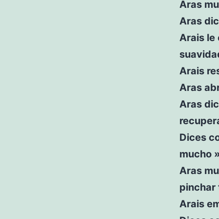
Aras mur
Aras di
Arais le
suavida
Arais r
Aras abr
Aras di
recuper
Dices co
mucho 
Aras mu
pinchar 
Arais em