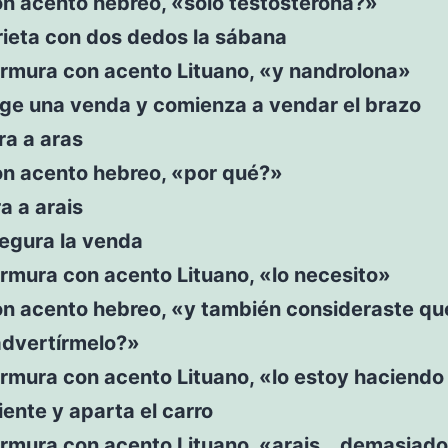
on acento hebreo, «solo testosterona?»
rieta con dos dedos la sábana
rmura con acento Lituano, «y nandrolona»
oge una venda y comienza a vendar el brazo
ra a aras
on acento hebreo, «por qué?»
a a arais
segura la venda
rmura con acento Lituano, «lo necesito»
on acento hebreo, «y también consideraste qu
advertírmelo?»
rmura con acento Lituano, «lo estoy haciendo
iente y aparta el carro
rmura con acento Lituano, «arais… demasiado