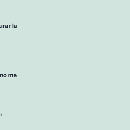
rar la
 no me
»