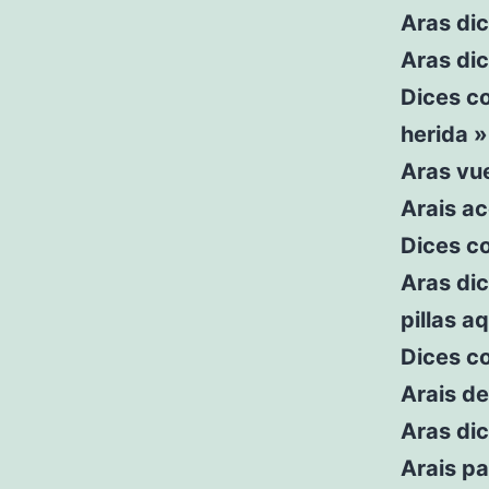
Aras dic
Aras di
Dices co
herida »
Aras vu
Arais ac
Dices c
Aras dic
pillas aq
Dices c
Arais d
Aras di
Arais pa