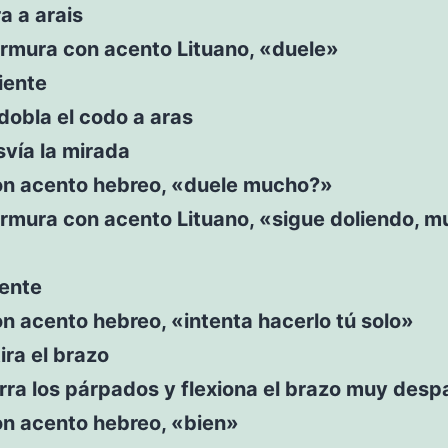
a a arais
rmura con acento Lituano, «duele»
iente
 dobla el codo a aras
vía la mirada
on acento hebreo, «duele mucho?»
rmura con acento Lituano, «sigue doliendo, 
iente
n acento hebreo, «intenta hacerlo tú solo»
ira el brazo
rra los párpados y flexiona el brazo muy desp
on acento hebreo, «bien»