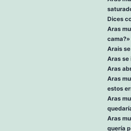
saturad
Dices c
Aras mur
cama?»
Arais se
Aras se
Aras abr
Aras mu
estos er
Aras mu
quedarí
Aras mur
quería 