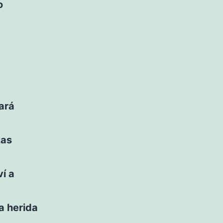
o
ará
zas
í a
a herida