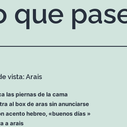
o que pase
e vista: Arais
a las piernas de la cama
tra al box de aras sin anunciarse
on acento hebreo, «buenos días »
a a arais