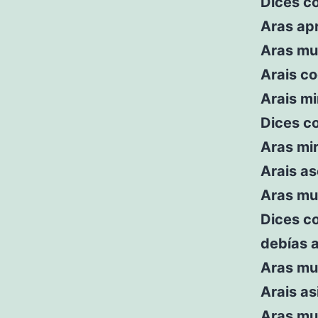
Dices c
Aras ap
Aras mu
Arais c
Arais mi
Dices c
Aras mir
Arais a
Aras mu
Dices c
debías 
Aras mu
Arais as
Aras mu