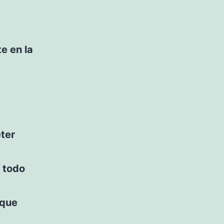
e en la
ter
 todo
 que