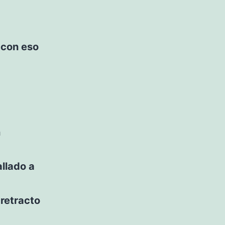
 con eso
n
llado a
 retracto