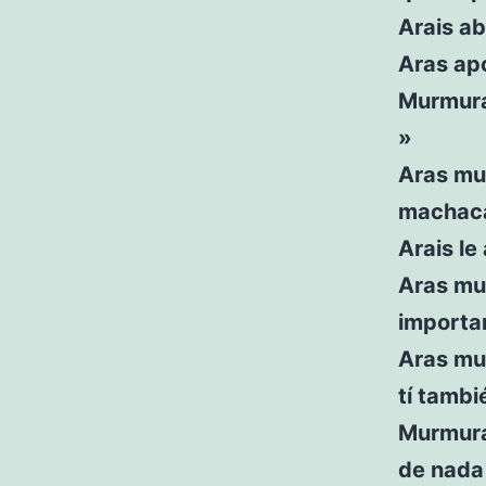
Arais ab
Aras apo
Murmura
»
Aras mu
machac
Arais le 
Aras mur
importa
Aras mur
tí tambi
Murmuras
de nada 