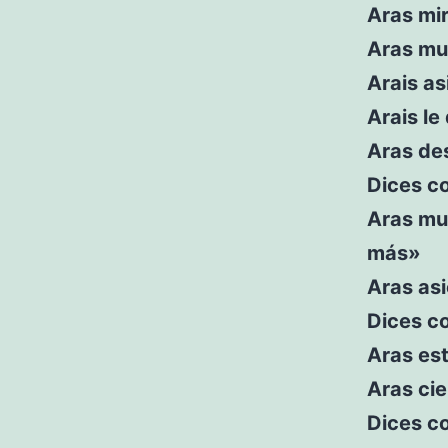
Aras mir
Aras mu
Arais as
Arais le
Aras des
Dices c
Aras mu
más»
Aras as
Dices co
Aras est
Aras cie
Dices c