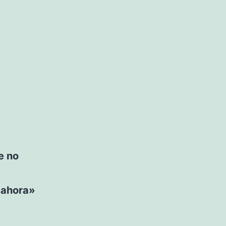
e no
 ahora»