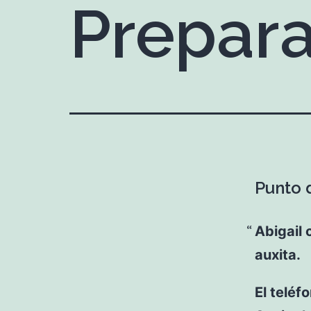
Prepar
Punto d
Abigail 
auxita.
El teléf