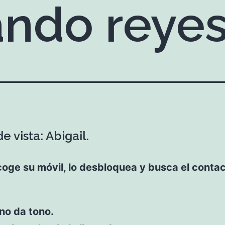
ando reye
e vista: Abigail.
coge su móvil, lo desbloquea y busca el conta
ono da tono.