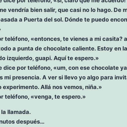
e dice por teléfono, «sí, claro que me acuerdo! 
e vendría bien salir, que casi no lo hago. De m
pasada a Puerta del sol. Dónde te puedo encon
»
r teléfono, «entonces, te vienes a mi casita? a
todo a punta de chocolate caliente. Estoy en l
ado izquierdo, guapi. Aquí te espero.»
e dice por teléfono, «um, con ese chocolate ya
 mi presencia. A ver si llevo yo algo para invit
 experimento. Allá nos vemos, niña.»
r teléfono, «venga, te espero.»
la llamada.
nutos después…