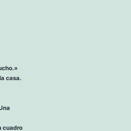
ucho.»
la casa.
 Una
n cuadro