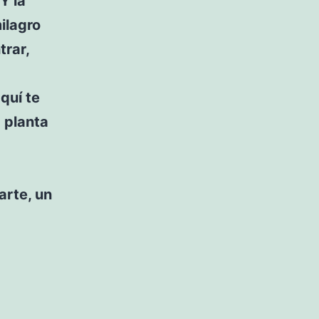
Y la
ilagro
trar,
quí te
a planta
arte, un