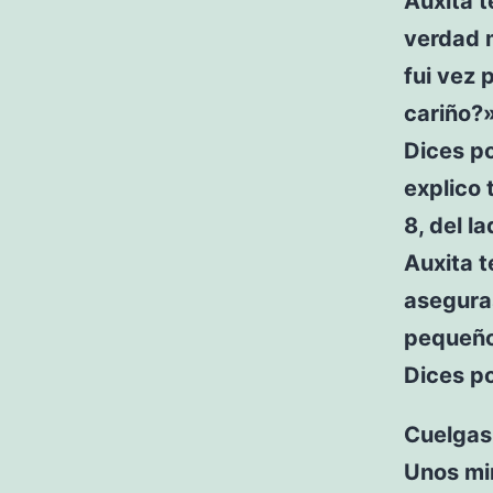
Auxita t
verdad m
fui vez 
cariño?
Dices po
explico 
8, del l
Auxita t
aseguras
pequeño
Dices po
Cuelgas 
Unos mi