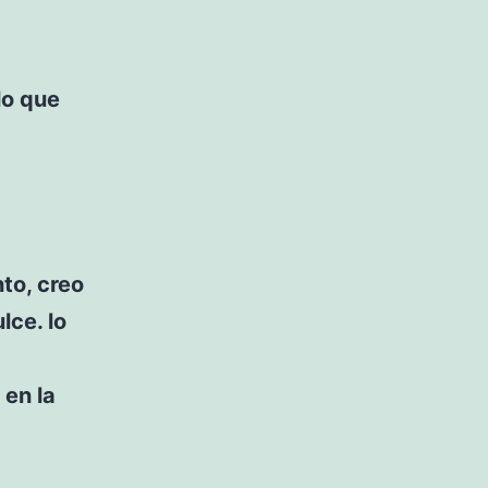
lo que
nto, creo
lce. lo
 en la