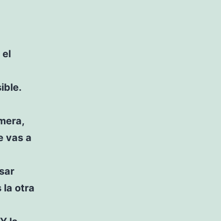
 el
ible.
imera,
e vas a
sar
 la otra