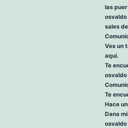
las puer
osvaldo 
sales de
Comunid
Ves un t
aquí.
Te encu
osvaldo
Comunid
Te encu
Hace un 
Dana mi
osvaldo 