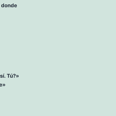
n donde
sí. Tú?»
re»