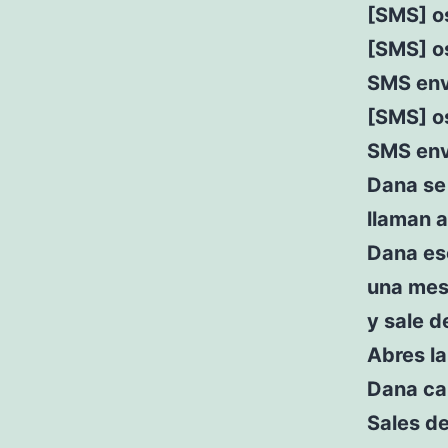
[SMS] o
[SMS] o
SMS env
[SMS] os
SMS env
Dana se 
llaman a
Dana esc
una mesi
y sale d
Abres la
Dana ca
Sales de