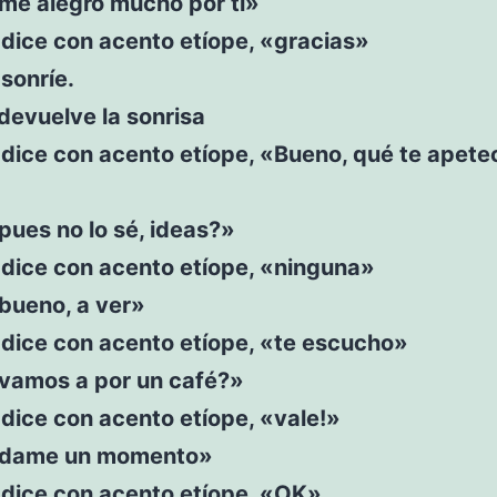
«me alegro mucho por ti»
dice con acento etíope, «gracias»
sonríe.
devuelve la sonrisa
 dice con acento etíope, «Bueno, qué te apete
pues no lo sé, ideas?»
 dice con acento etíope, «ninguna»
bueno, a ver»
 dice con acento etíope, «te escucho»
«vamos a por un café?»
dice con acento etíope, «vale!»
«dame un momento»
 dice con acento etíope, «OK»