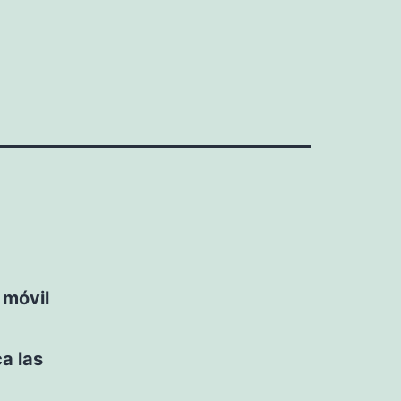
r
 móvil
ca las