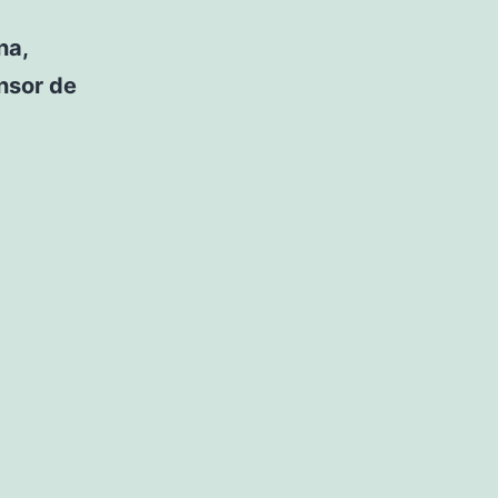
na,
nsor de