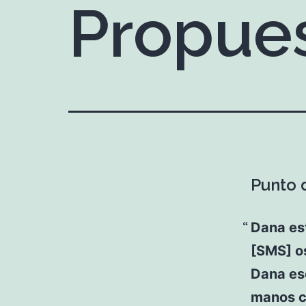
Propue
Punto 
Dana es
[SMS] o
Dana esc
manos co