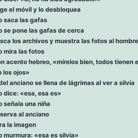
ge el móvil y lo desbloquea
o saca las gafas
o se pone las gafas de cerca
sca los archivos y muestra las fotos al hombr
o mira las fotos
n acento hebreo, «mírelos bien, todos tienen 
n los ojos»
del anciano se llena de lágrimas al ver a silvia
o dice: «esa, esa es»
o señala una niña
serva al anciano
ra la imagen
o murmura: «esa es silvia»