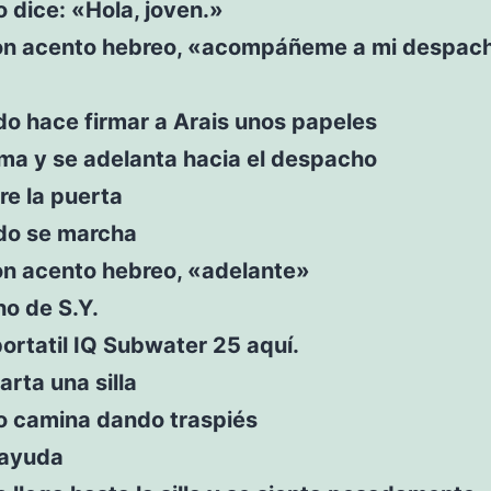
o dice: «Hola, joven.»
on acento hebreo, «acompáñeme a mi despach
do hace firmar a Arais unos papeles
rma y se adelanta hacia el despacho
re la puerta
ado se marcha
on acento hebreo, «adelante»
o de S.Y.
ortatil IQ Subwater 25 aquí.
arta una silla
io camina dando traspiés
 ayuda