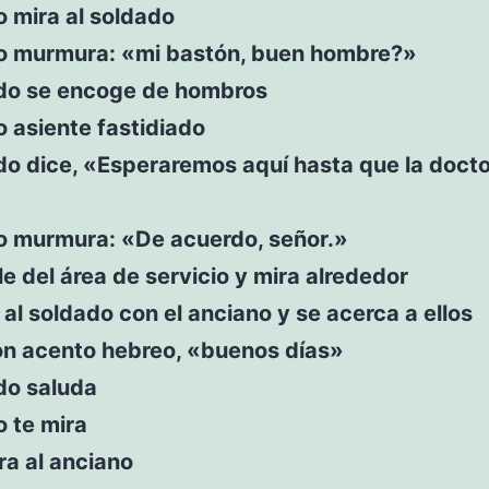
o mira al soldado
io murmura: «mi bastón, buen hombre?»
ado se encoge de hombros
o asiente fastidiado
do dice, «Esperaremos aquí hasta que la doct
io murmura: «De acuerdo, señor.»
le del área de servicio y mira alrededor
 al soldado con el anciano y se acerca a ellos
on acento hebreo, «buenos días»
do saluda
o te mira
ra al anciano