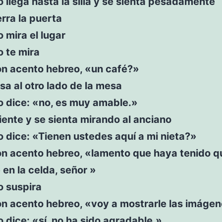
o llega hasta la silla y se sienta pesadamente
erra la puerta
o mira el lugar
o te mira
on acento hebreo, «un café?»
sa al otro lado de la mesa
o dice: «no, es muy amable.»
iente y se sienta mirando al anciano
o dice: «Tienen ustedes aquí a mi nieta?»
on acento hebreo, «lamento que haya tenido q
 en la celda, señor »
o suspira
on acento hebreo, «voy a mostrarle las imágen
o dice: «sí, no ha sido agradable.»