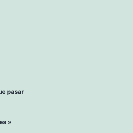
ue pasar
es »