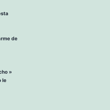
esta
tarme de
cho »
 le