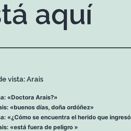
stá aquí
e vista: Arais
sa: «Doctora Arais?»
ais: «buenos días, doña ordóñez»
sa: «¿Cómo se encuentra el herido que ingres
ais: «está fuera de peligro »