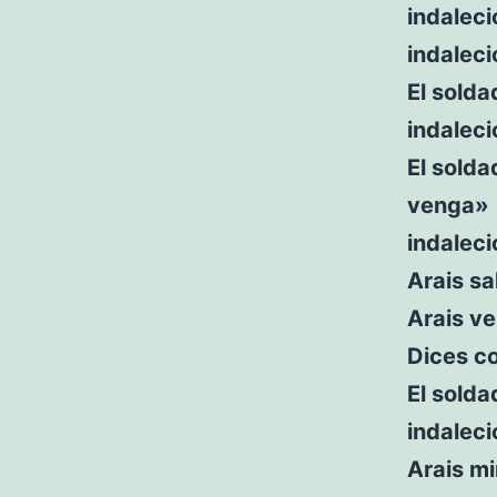
indaleci
indalec
El sold
indaleci
El solda
venga»
indalec
Arais sa
Arais ve
Dices c
El solda
indaleci
Arais mi