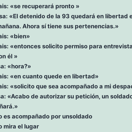
ais: «se recuperará pronto »
sa: «El detenido de la 93 quedará en libertad 
añana. Ahora sí tiene sus pertenencias.»
ais: «bien»
ais: «entonces solicito permiso para entrevis
n él »
sa: «hora?»
ais: «en cuanto quede en libertad»
rais: «solicito que sea acompañado a mi despa
sa: «Acabo de autorizar su petición, un soldado
ñará.»
io es acompañado por unsoldado
o mira el lugar