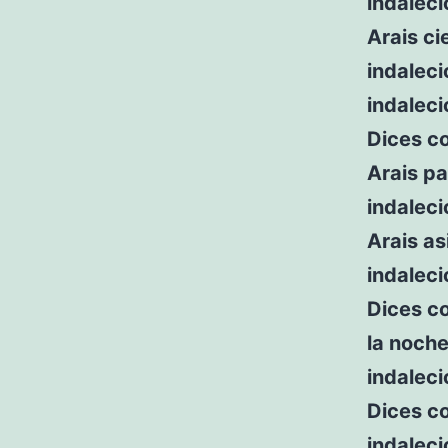
indaleci
Arais ci
indaleci
indaleci
Dices c
Arais pa
indaleci
Arais as
indaleci
Dices c
la noche
indaleci
Dices c
indaleci