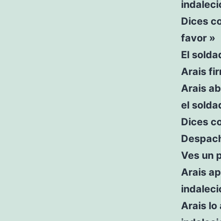
indaleci
Dices c
favor »
El solda
Arais fi
Arais ab
el sold
Dices c
Despach
Ves un p
Arais ap
indalec
Arais lo