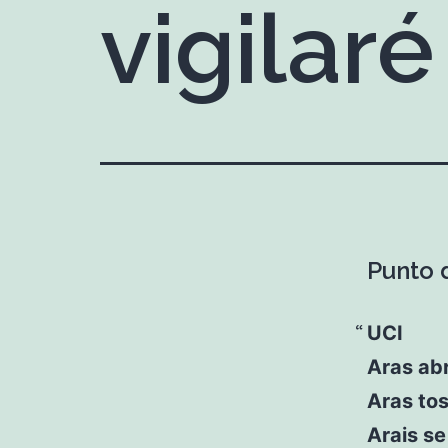
vigilaré
Punto d
UCI
Aras abr
Aras to
Arais se