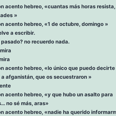
on acento hebreo, «cuantas más horas resista
dades »
on acento hebreo, «1 de octubre, domingo »
lve a escribir.
 pasado? no recuerdo nada.
 mira
mira
n acento hebreo, «lo único que puedo decirte
e a afganistán, que os secuestraron »
iente
on acento hebreo, «y que hubo un asalto para
s… no sé más, aras»
on acento hebreo, «nadie ha querido informar