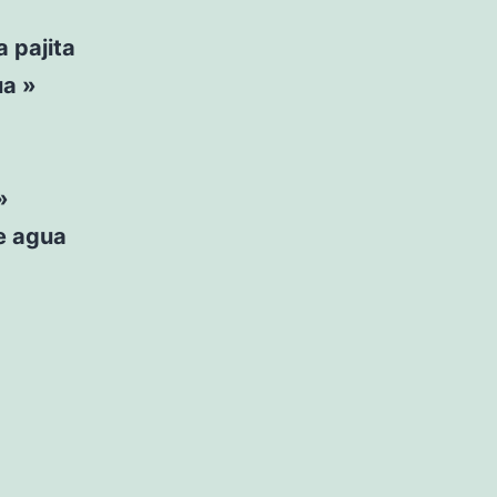
 pajita
ua »
»
de agua