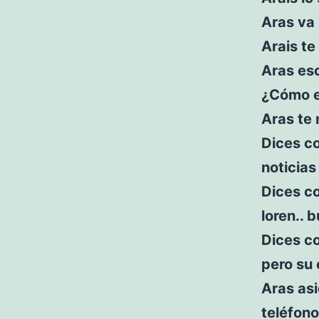
Aras va 
Arais te
Aras es
¿Cómo e
Aras te 
Dices co
noticias
Dices c
loren.. 
Dices c
pero su 
Aras asi
teléfono