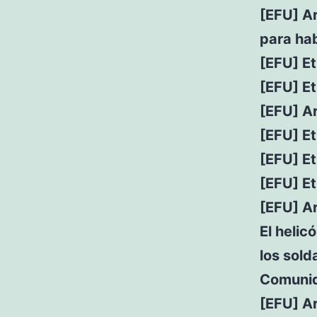
[EFU] Ar
para hab
[EFU] Et
[EFU] Et
[EFU] Ar
[EFU] E
[EFU] Et
[EFU] Et
[EFU] A
El helic
los sol
Comunida
[EFU] A