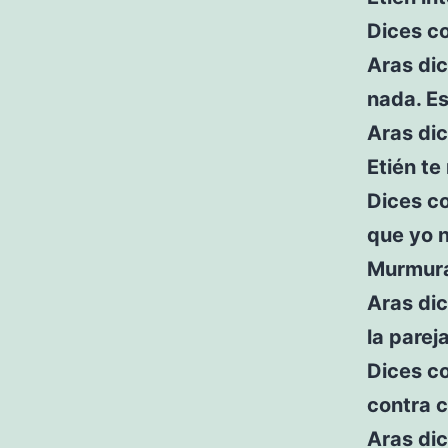
Dices c
Aras dic
nada. E
Aras dic
Etién te
Dices c
que yo n
Murmura
Aras di
la parej
Dices co
contra 
Aras dic