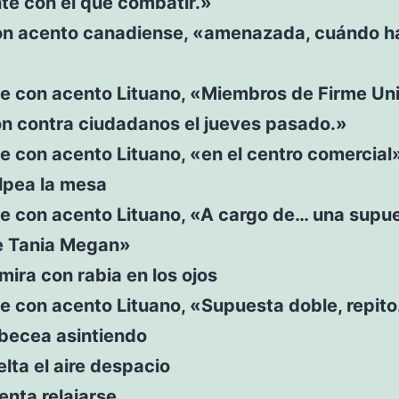
nte con el que combatir.»
on acento canadiense, «amenazada, cuándo h
ce con acento Lituano, «Miembros de Firme Un
on contra ciudadanos el jueves pasado.»
e con acento Lituano, «en el centro comercial
lpea la mesa
ce con acento Lituano, «A cargo de… una supu
e Tania Megan»
 mira con rabia en los ojos
e con acento Lituano, «Supuesta doble, repito
abecea asintiendo
elta el aire despacio
tenta relajarse