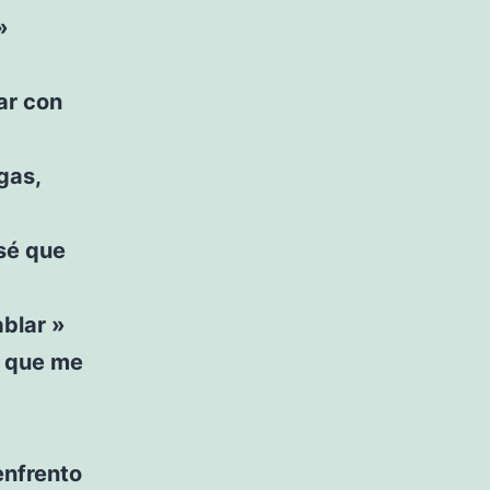
»
ar con
gas,
 sé que
blar »
r que me
enfrento