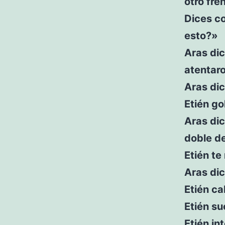
otro fre
Dices c
esto?»
Aras di
atentar
Aras dic
Etién go
Aras di
doble d
Etién te
Aras dic
Etién c
Etién su
Etién in