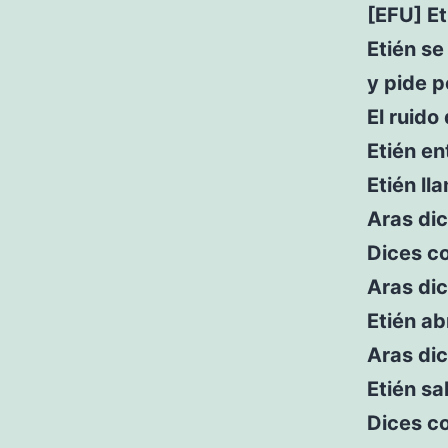
[EFU] E
Etién se
y pide p
El ruido
Etién en
Etién ll
Aras dic
Dices co
Aras di
Etién ab
Aras dic
Etién sa
Dices c