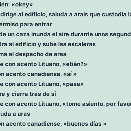
tién: «okey»
 dirige al edificio, saluda a arais que custodia 
ermiso para entrar
 de un caza inunda el aire durante unos segund
tra al edificio y sube las escaleras
ama al despacho de aras
e con acento Lituano, «etién?»
n acento canadiense, «sí »
ce con acento Lituano, «pase»
re y cierra tras de sí
e con acento Lituano, «tome asiento, por favo
luda a aras
on acento canadiense, «buenos días »