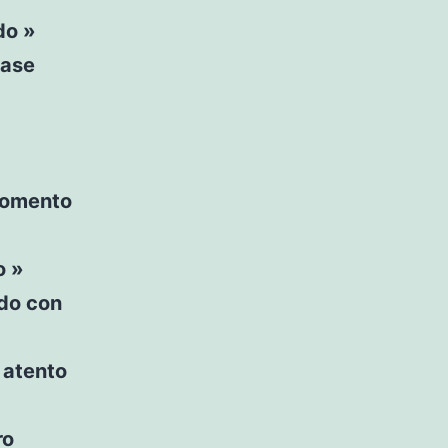
do »
pase
momento
o »
ndo con
 atento
ro