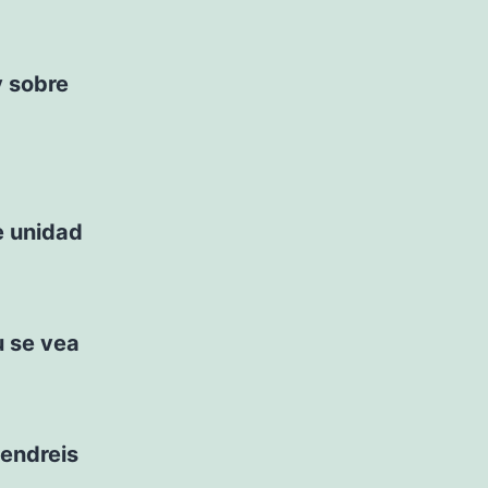
y sobre
e unidad
u se vea
tendreis