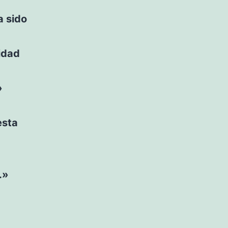
a sido
idad
»
esta
.»