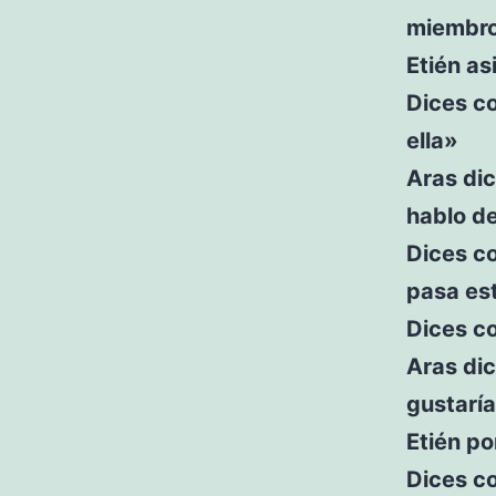
miembro 
Etién as
Dices co
ella»
Aras dic
hablo d
Dices co
pasa es
Dices c
Aras dic
gustaría
Etién po
Dices co