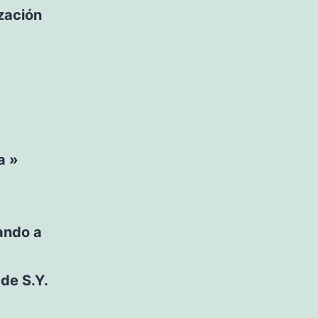
zación
a »
dando a
de S.Y.