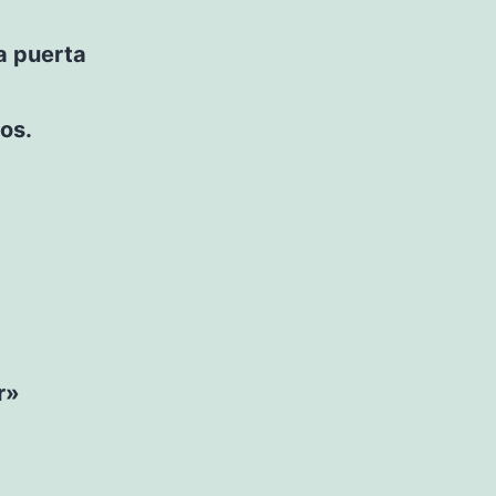
la puerta
os.
r»