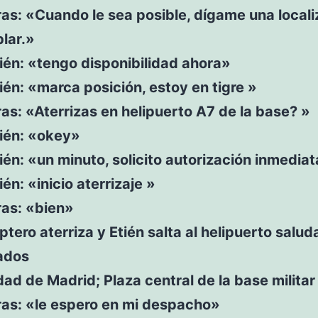
as: «Cuando le sea posible, dígame una locali
lar.»
ién: «tengo disponibilidad ahora»
ién: «marca posición, estoy en tigre »
as: «Aterrizas en helipuerto A7 de la base? »
tién: «okey»
ién: «un minuto, solicito autorización inmediat
ién: «inicio aterrizaje »
ras: «bien»
óptero aterriza y Etién salta al helipuerto salu
dados
d de Madrid; Plaza central de la base militar 
ras: «le espero en mi despacho»