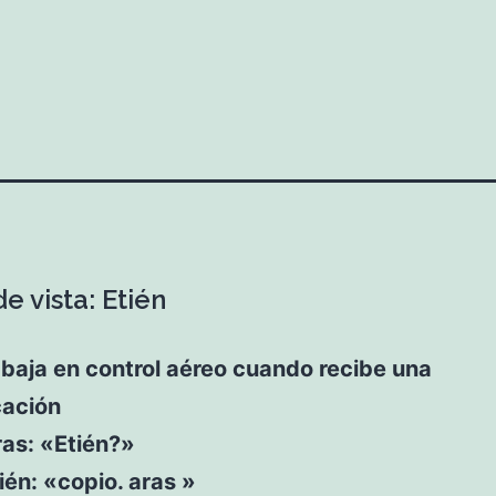
e vista: Etién
abaja en control aéreo cuando recibe una
ación
ras: «Etién?»
ién: «copio. aras »