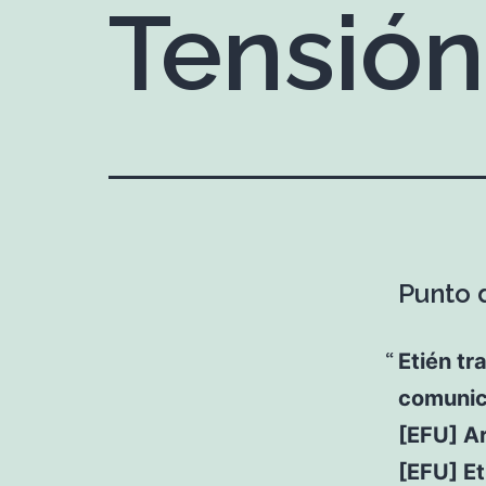
Tensión
Punto d
Etién tr
comunic
[EFU] A
[EFU] Et