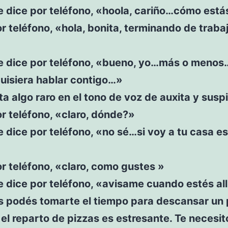
e dice por teléfono, «hoola, cariño…cómo est
r teléfono, «hola, bonita, terminando de trabaj
te dice por teléfono, «bueno, yo…más o meno
uisiera hablar contigo…»
a algo raro en el tono de voz de auxita y susp
r teléfono, «claro, dónde?»
e dice por teléfono, «no sé…si voy a tu casa es
r teléfono, «claro, como gustes »
e dice por teléfono, «avisame cuando estés all
és podés tomarte el tiempo para descansar un 
el reparto de pizzas es estresante. Te necesit