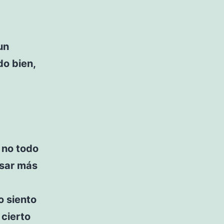
un
do bien,
 no todo
asar más
o siento
cierto