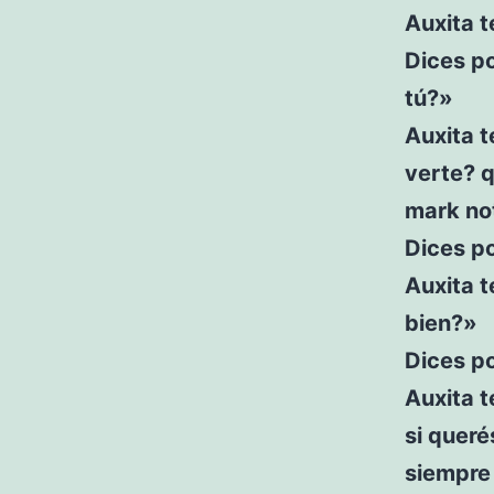
Auxita t
Dices po
tú?»
Auxita 
verte? q
mark not
Dices po
Auxita t
bien?»
Dices po
Auxita t
si quer
siempre 