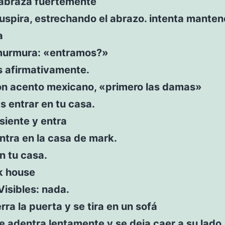
 abraza fuertemente
uspira, estrechando el abrazo. intenta mante
a
murmura: «entramos?»
s afirmativamente.
on acento mexicano, «primero las damas»
as entrar en tu casa.
siente y entra
ntra en la casa de mark.
n tu casa.
k house
Visibles: nada.
rra la puerta y se tira en un sofá
e adentra lentamente y se deja caer a su lado