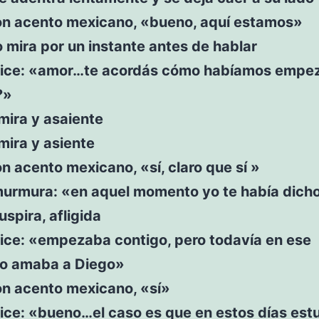
on acento mexicano, «bueno, aquí estamos»
o mira por un instante antes de hablar
dice: «amor…te acordás cómo habíamos empez
?»
mira y asaiente
mira y asiente
n acento mexicano, «sí, claro que sí »
murmura: «en aquel momento yo te había dich
uspira, afligida
dice: «empezaba contigo, pero todavía en ese
o amaba a Diego»
on acento mexicano, «sí»
ice: «bueno…el caso es que en estos días est