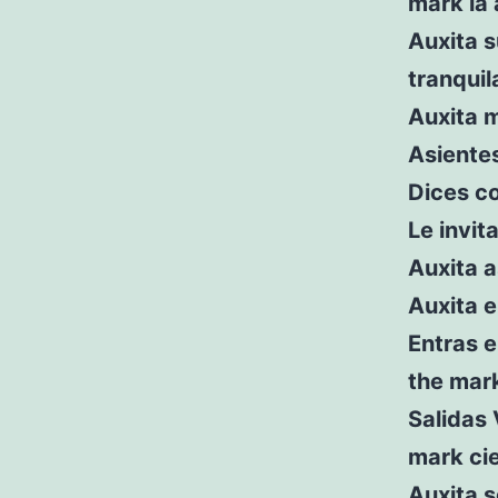
mark la
Auxita s
tranquil
Auxita 
Asiente
Dices c
Le invit
Auxita a
Auxita e
Entras e
the mar
Salidas 
mark cie
Auxita s