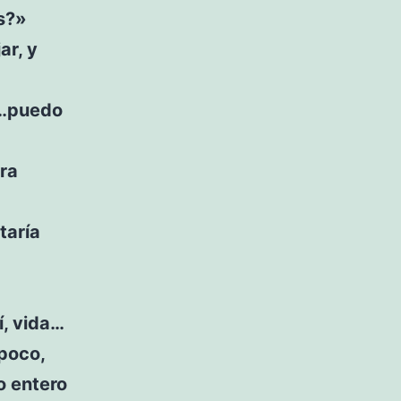
ás?»
ar, y
s…puedo
ira
taría
í, vida…
poco,
o entero