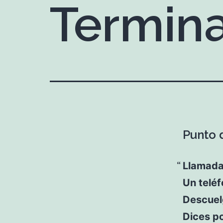
Termin
Punto 
Llamada
Un teléf
Descuelg
Dices p