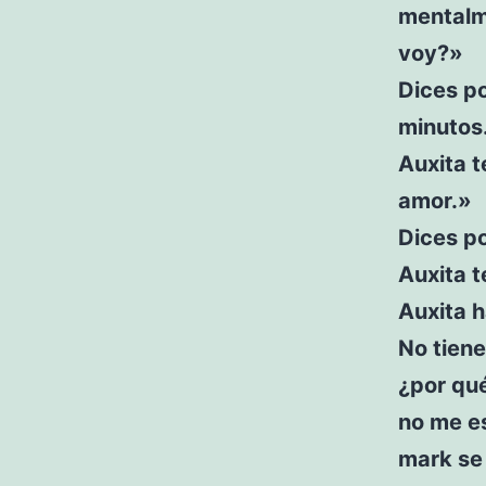
mentalm
voy?»
Dices po
minutos.
Auxita t
amor.»
Dices po
Auxita 
Auxita h
No tiene
¿por qu
no me e
mark se 