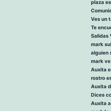
plaza e
Comunid
Ves un t
Te encu
Salidas 
mark sub
alguien 
mark ve 
Auxita e
rostro es
Auxita d
Dices c
Auxita a