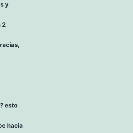
s y
n 2
racias,
? esto
ce hacia