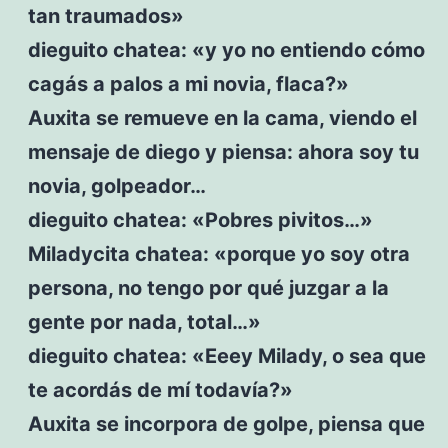
tan traumados»
dieguito chatea: «y yo no entiendo cómo
cagás a palos a mi novia, flaca?»
Auxita se remueve en la cama, viendo el
mensaje de diego y piensa: ahora soy tu
novia, golpeador…
dieguito chatea: «Pobres pivitos…»
Miladycita chatea: «porque yo soy otra
persona, no tengo por qué juzgar a la
gente por nada, total…»
dieguito chatea: «Eeey Milady, o sea que
te acordás de mí todavía?»
Auxita se incorpora de golpe, piensa que