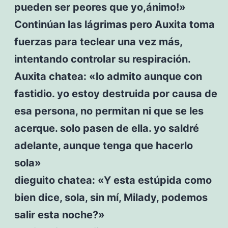
pueden ser peores que yo,ánimo!»
Continúan las lágrimas pero Auxita toma
fuerzas para teclear una vez más,
intentando controlar su respiración.
Auxita chatea: «lo admito aunque con
fastidio. yo estoy destruida por causa de
esa persona, no permitan ni que se les
acerque. solo pasen de ella. yo saldré
adelante, aunque tenga que hacerlo
sola»
dieguito chatea: «Y esta estúpida como
bien dice, sola, sin mí, Milady, podemos
salir esta noche?»