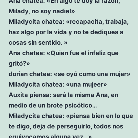
Ana chatea: «En algo te doy la razón,
Milady, no soy nadie!»
Miladycita chatea: «recapacita, trabaja,
haz algo por la vida y no te dediques a
cosas sin sentido. »
Ana chatea: «Quien fue el infeliz que
gritó?»
dorian chatea: «se oyó como una mujer»
Miladycita chatea: «una mujeer»
Auxita piensa: será la misma Ana, en
medio de un brote psicótico…
Miladycita chatea: «piensa bien en lo que
te digo, deja de perseguirlo, todos nos
equivocamos alguna vez…»