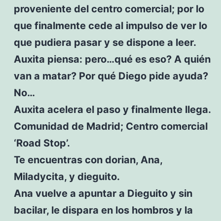
proveniente del centro comercial; por lo
que finalmente cede al impulso de ver lo
que pudiera pasar y se dispone a leer.
Auxita piensa: pero…qué es eso? A quién
van a matar? Por qué Diego pide ayuda?
No…
Auxita acelera el paso y finalmente llega.
Comunidad de Madrid; Centro comercial
‘Road Stop’.
Te encuentras con dorian, Ana,
Miladycita, y dieguito.
Ana vuelve a apuntar a Dieguito y sin
bacilar, le dispara en los hombros y la