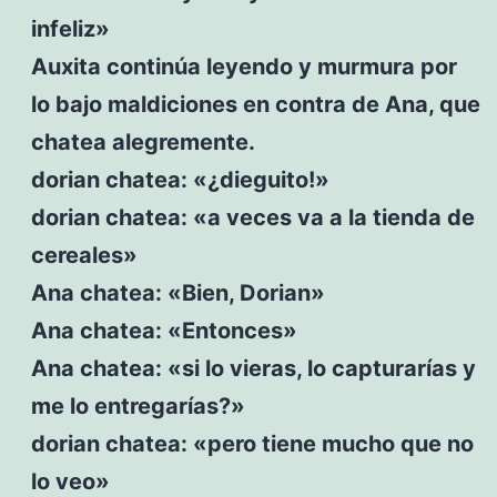
infeliz»
Auxita continúa leyendo y murmura por
lo bajo maldiciones en contra de Ana, que
chatea alegremente.
dorian chatea: «¿dieguito!»
dorian chatea: «a veces va a la tienda de
cereales»
Ana chatea: «Bien, Dorian»
Ana chatea: «Entonces»
Ana chatea: «si lo vieras, lo capturarías y
me lo entregarías?»
dorian chatea: «pero tiene mucho que no
lo veo»