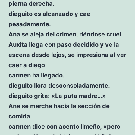
pierna derecha.
dieguito es alcanzado y cae
pesadamente.
Ana se aleja del crimen, riéndose cruel.
Auxita llega con paso decidido y ve la
escena desde lejos, se impresiona al ver
caer a diego
carmen ha llegado.
dieguito llora desconsoladamente.
dieguito grita: «La puta madre…»
Ana se marcha hacia la sección de
comida.
carmen dice con acento limeño, «pero