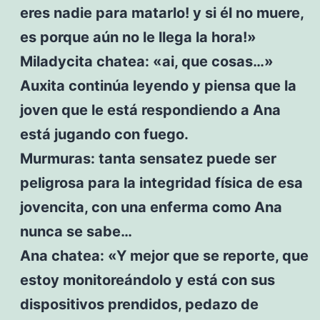
eres nadie para matarlo! y si él no muere,
es porque aún no le llega la hora!»
Miladycita chatea: «ai, que cosas…»
Auxita continúa leyendo y piensa que la
joven que le está respondiendo a Ana
está jugando con fuego.
Murmuras: tanta sensatez puede ser
peligrosa para la integridad física de esa
jovencita, con una enferma como Ana
nunca se sabe…
Ana chatea: «Y mejor que se reporte, que
estoy monitoreándolo y está con sus
dispositivos prendidos, pedazo de