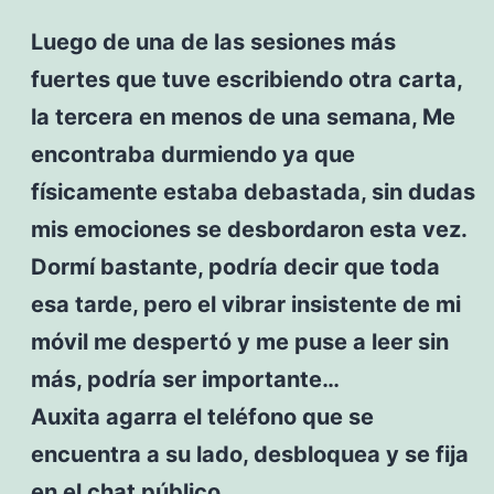
Luego de una de las sesiones más
fuertes que tuve escribiendo otra carta,
la tercera en menos de una semana, Me
encontraba durmiendo ya que
físicamente estaba debastada, sin dudas
mis emociones se desbordaron esta vez.
Dormí bastante, podría decir que toda
esa tarde, pero el vibrar insistente de mi
móvil me despertó y me puse a leer sin
más, podría ser importante…
Auxita agarra el teléfono que se
encuentra a su lado, desbloquea y se fija
en el chat público.