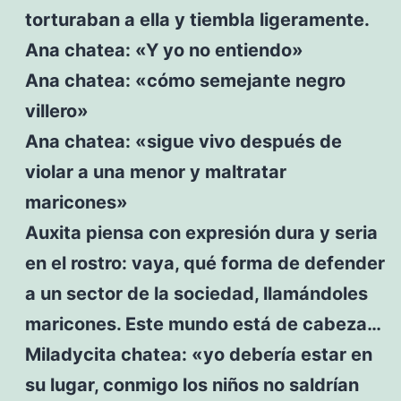
torturaban a ella y tiembla ligeramente.
Ana chatea: «Y yo no entiendo»
Ana chatea: «cómo semejante negro
villero»
Ana chatea: «sigue vivo después de
violar a una menor y maltratar
maricones»
Auxita piensa con expresión dura y seria
en el rostro: vaya, qué forma de defender
a un sector de la sociedad, llamándoles
maricones. Este mundo está de cabeza…
Miladycita chatea: «yo debería estar en
su lugar, conmigo los niños no saldrían