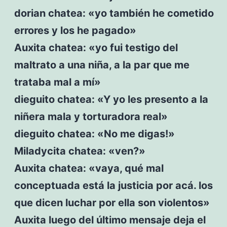
dorian chatea: «yo también he cometido
errores y los he pagado»
Auxita chatea: «yo fui testigo del
maltrato a una niña, a la par que me
trataba mal a mí»
dieguito chatea: «Y yo les presento a la
niñera mala y torturadora real»
dieguito chatea: «No me digas!»
Miladycita chatea: «ven?»
Auxita chatea: «vaya, qué mal
conceptuada está la justicia por acá. los
que dicen luchar por ella son violentos»
Auxita luego del último mensaje deja el