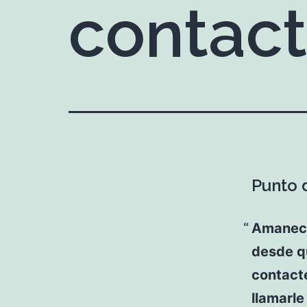
contact
Punto d
Amanecí
desde qu
contacté
llamarl