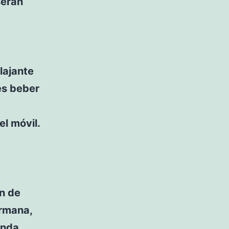
serán
lajante
es beber
l móvil.
ón de
ermana,
enda,