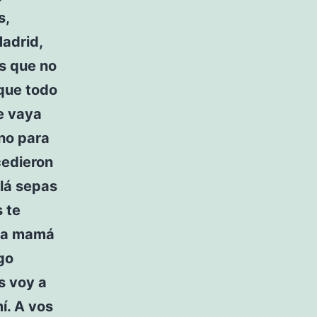
s,
adrid,
s que no
 que todo
e vaya
no para
cedieron
lá sepas
 te
s a mamá
go
s voy a
í. A vos