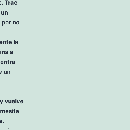
e. Trae
 un
 por no
ente la
ina a
uentra
e un
 y vuelve
a mesita
a.