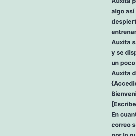
Auxita p
algo así
despier
entrena
Auxita s
y se dis
un poco 
Auxita d
{Accedi
Bienveni
[Escribe
En cuant
correo 
por lo q