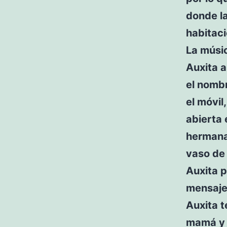
donde la
habitaci
La músic
Auxita 
el nombr
el móvil
abierta 
hermana
vaso de
Auxita p
mensaje
Auxita t
mamá y 