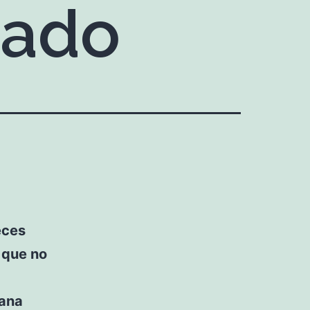
tado
eces
 que no
ñana