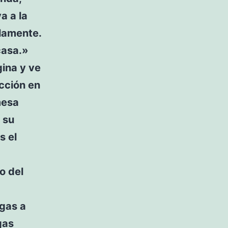
a a la
ilamente.
casa.»
ina y ve
ección en
mesa
 su
s el
o del
igas a
gas