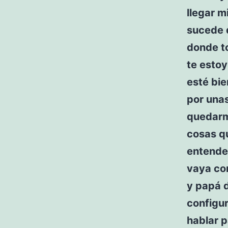
llegar 
sucede 
donde t
te estoy
esté bie
por una
quedarm
cosas q
entende
vaya co
y papá d
configur
hablar 