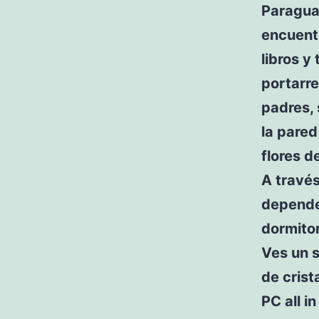
Paraguay
encuent
libros y
portarre
padres,
la pared
flores d
A través
depende
dormitor
Ves un s
de crist
PC all i