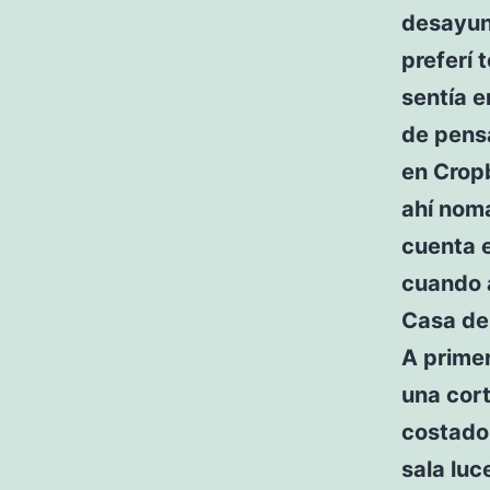
desayuné
preferí 
sentía e
de pens
en Crop
ahí nom
cuenta 
cuando 
Casa de
A primer
una cort
costado 
sala lu