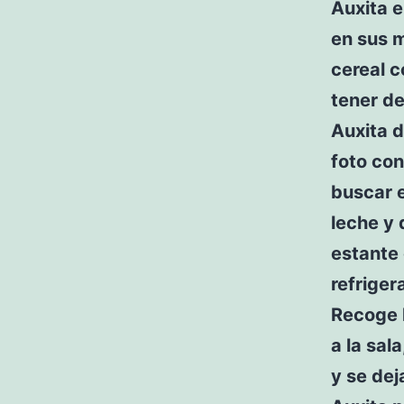
Auxita e
en sus m
cereal c
tener d
Auxita d
foto con
buscar e
leche y 
estante 
refriger
Recoge l
a la sal
y se dej