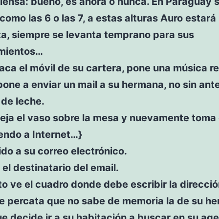
iensa: bueno, es ahora o nunca. En Paraguay 
 como las 6 o las 7, a estas alturas Auro estará
ta, siempre se levanta temprano para sus
mientos…
aca el móvil de su cartera, pone una música re
pone a enviar un mail a su hermana, no sin ant
de leche.
eja el vaso sobre la mesa y nuevamente toma e
endo a Internet…}
do a su correo electrónico.
 el destinatario del email.
o ve el cuadro donde debe escribir la direcci
se percata que no sabe de memoria la de su h
ue decide ir a su habitación a buscar en su ag