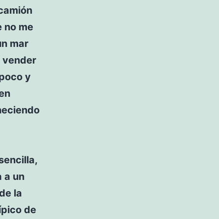
 camión
e no me
un mar
 vender
 poco y
 en
neciendo
encilla,
a a un
de la
ípico de