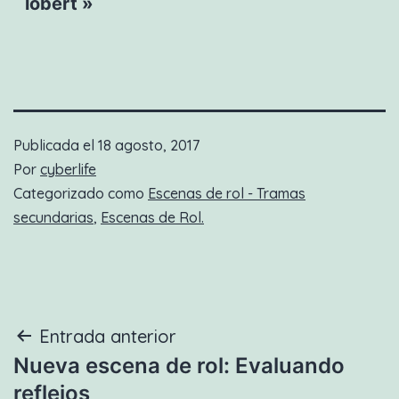
lobert »
Publicada el
18 agosto, 2017
Por
cyberlife
Categorizado como
Escenas de rol - Tramas
secundarias
,
Escenas de Rol.
Navegación
Entrada anterior
Nueva escena de rol: Evaluando
de
reflejos