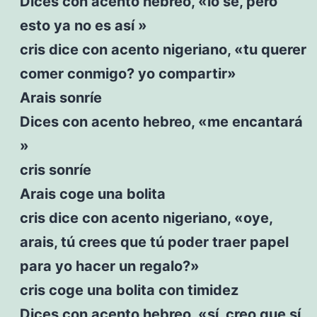
Dices con acento hebreo, «lo sé, pero
esto ya no es así »
cris dice con acento nigeriano, «tu querer
comer conmigo? yo compartir»
Arais sonríe
Dices con acento hebreo, «me encantará
»
cris sonríe
Arais coge una bolita
cris dice con acento nigeriano, «oye,
arais, tú crees que tú poder traer papel
para yo hacer un regalo?»
cris coge una bolita con timidez
Dices con acento hebreo, «sí, creo que sí