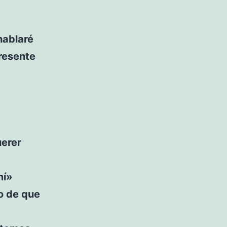
hablaré
presente
uerer
mí»
o de que
»