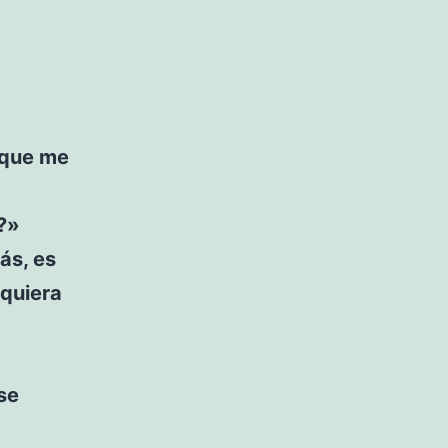
 que me
?»
ás, es
 quiera
se