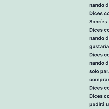
nando di
Dices c
Sonríes.
Dices c
nando d
gustaría
Dices c
nando di
solo par
comprar
Dices c
Dices c
pedirá 