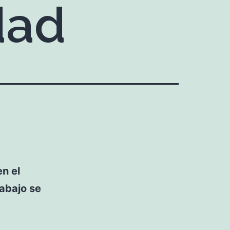
dad
en el
rabajo se