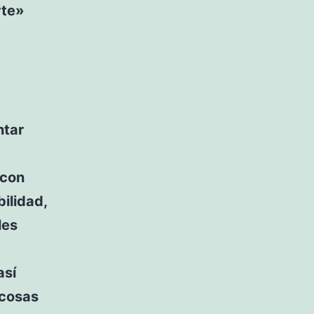
rte»
ntar
 con
ilidad,
les
así
 cosas