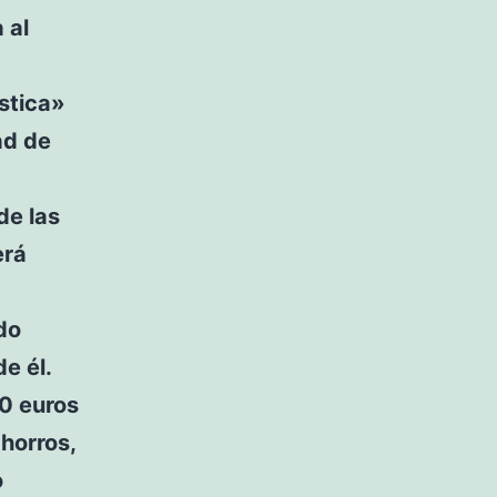
 al
stica»
ad de
de las
erá
do
e él.
0 euros
horros,
o