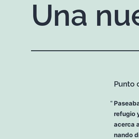
Una nu
Punto d
Paseaba 
refugio 
acerca a
nando di