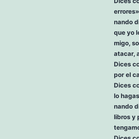
Dices c
errores
nando di
que yo l
migo, so
atacar, 
Dices co
por el c
Dices c
lo haga
nando di
libros y
tengamo
Dices c