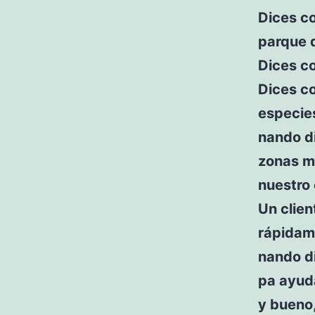
Dices c
parque d
Dices c
Dices c
especie
nando di
zonas má
nuestro
Un clien
rápidame
nando d
pa ayuda
y bueno,