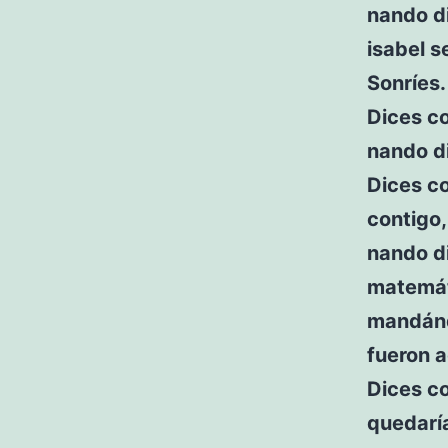
nando d
isabel 
Sonríes.
Dices c
nando di
Dices co
contigo,
nando di
matemáti
mandándo
fueron 
Dices co
quedaría