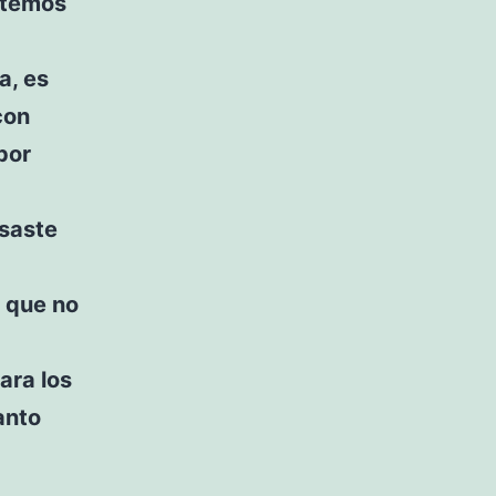
etemos
a, es
con
por
asaste
 que no
ara los
anto