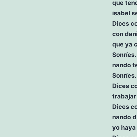
que ten
isabel 
Dices co
con dani
que ya 
Sonríes.
nando t
Sonríes.
Dices c
trabaja
Dices c
nando d
yo haya