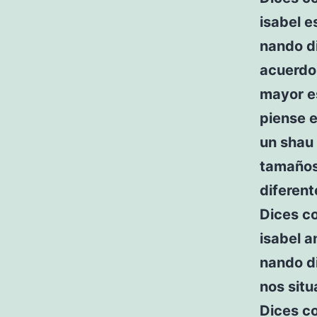
isabel e
nando di
acuerdo,
mayor es
piense e
un shau 
tamaños
diferen
Dices c
isabel a
nando di
nos sit
Dices c