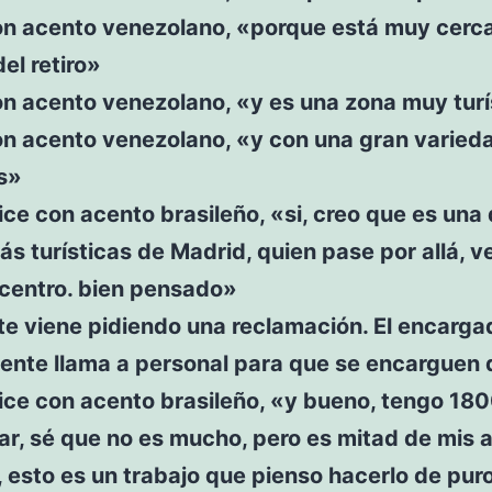
on acento venezolano, «porque está muy cerca
el retiro»
on acento venezolano, «y es una zona muy turí
on acento venezolano, «y con una gran varied
s»
ce con acento brasileño, «si, creo que es una 
s turísticas de Madrid, quien pase por allá, v
 centro. bien pensado»
te viene pidiendo una reclamación. El encarga
nte llama a personal para que se encarguen d
ice con acento brasileño, «y bueno, tengo 180
r, sé que no es mucho, pero es mitad de mis a
 esto es un trabajo que pienso hacerlo de pur