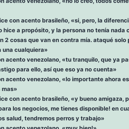
on acento venezolano, «no lo creo, todos com
»
ce con acento brasileño, «si, pero, la diferenci
o hice a propósito, y la persona no tenía nada 
n 2 cosas que van en contra mía. ataqué solo 
a una cualquiera»
n acento venezolano, «tu tranquilo, que ya p
astigo para ello, así que eso ya no cuenta»
on acento venezolano, «lo importante ahora es
s mas»
ce con acento brasileño, «y bueno amigaza, p
 para los negocios, me tienes disponible! en cu
s salud, tendremos perros y trabajo»
on acento venezolano, «muy bien!»