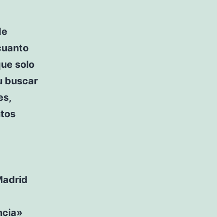
de
 cuanto
que solo
tu buscar
es,
ntos
Madrid
ncia»