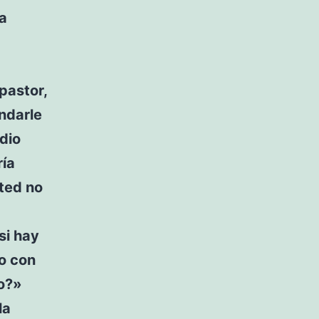
la
pastor,
ndarle
dio
ría
sted no
si hay
do con
o?»
la