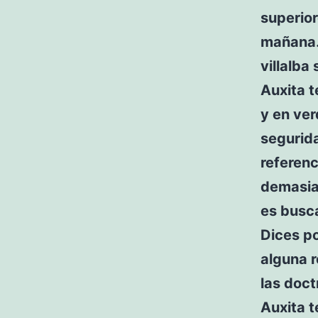
superior
mañana…
villalba
Auxita t
y en ve
segurid
referenc
demasiad
es busca
Dices po
alguna r
las doc
Auxita t