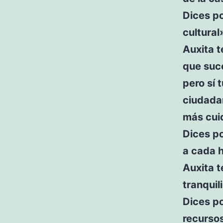
Dices po
cultural
Auxita t
que suce
pero sí 
ciudadan
más cui
Dices po
a cada h
Auxita t
tranquil
Dices po
recursos