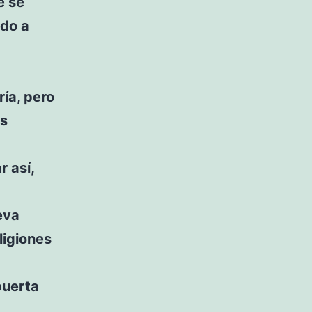
e se
odo a
ría, pero
es
 así,
eva
ligiones
 puerta