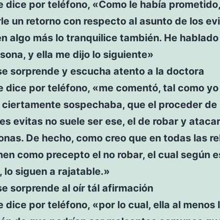
e dice por teléfono, «Como le había prometido,
le un retorno con respecto al asunto de los ev
n algo más lo tranquilice también. He hablado
sona, y ella me dijo lo siguiente»
 se sorprende y escucha atento a la doctora
e dice por teléfono, «me comentó, tal como yo
 ciertamente sospechaba, que el proceder de 
es evitas no suele ser ese, el de robar y atacar
onas. De hecho, como creo que en todas las rel
enen como precepto el no robar, el cual según e
 lo siguen a rajatable.»
 se sorprende al oír tál afirmación
e dice por teléfono, «por lo cual, ella al menos l