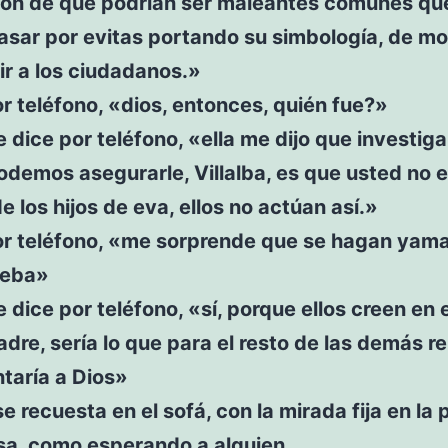
ión de que podrían ser maleantes comunes qu
asar por evitas portando su simbología, de m
r a los ciudadanos.»
r teléfono, «dios, entonces, quién fue?»
e dice por teléfono, «ella me dijo que investiga
odemos asegurarle, Villalba, es que usted no 
e los hijos de eva, ellos no actúan así.»
or teléfono, «me sorprende que se hagan yamar
 eba»
e dice por teléfono, «sí, porque ellos creen en 
re, sería lo que para el resto de las demás re
taría a Dios»
 se recuesta en el sofá, con la mirada fija en la
asa, como esperando a alguien