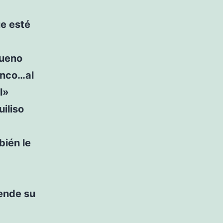
ue esté
bueno
anco…al
l»
iliso
bién le
rende su