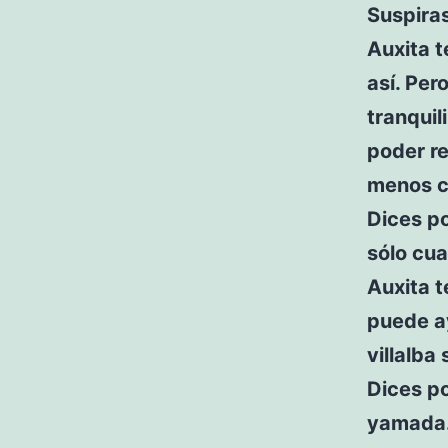
Suspira
Auxita t
así. Per
tranquil
poder re
menos c
Dices po
sólo cu
Auxita t
puede a
villalba
Dices po
yamada