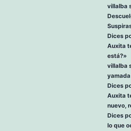
villalba
Descuelg
Suspira
Dices po
Auxita t
está?»
villalba
yamada 
Dices po
Auxita t
nuevo, r
Dices po
lo que o