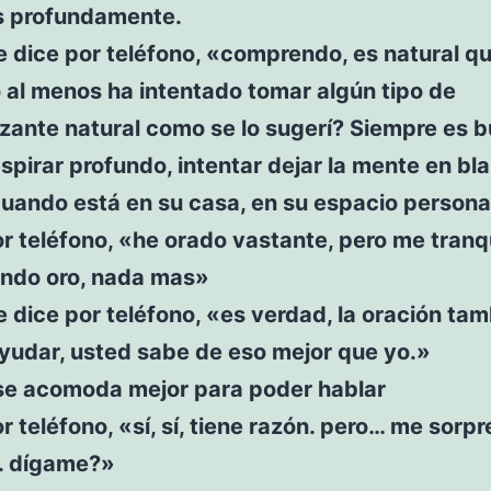
s profundamente.
e dice por teléfono, «comprendo, es natural q
o al menos ha intentado tomar algún tipo de
izante natural como se lo sugerí? Siempre es 
spirar profundo, intentar dejar la mente en bl
uando está en su casa, en su espacio persona
r teléfono, «he orado vastante, pero me tranqu
ando oro, nada mas»
e dice por teléfono, «es verdad, la oración tam
yudar, usted sabe de eso mejor que yo.»
 se acomoda mejor para poder hablar
r teléfono, «sí, sí, tiene razón. pero… me sorp
. dígame?»