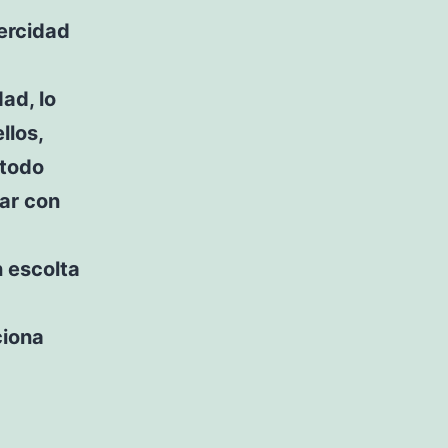
vercidad
dad, lo
llos,
 todo
dar con
n escolta
ciona