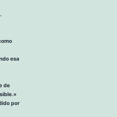
.
 como
ando esa
e de
sible.»
dido por