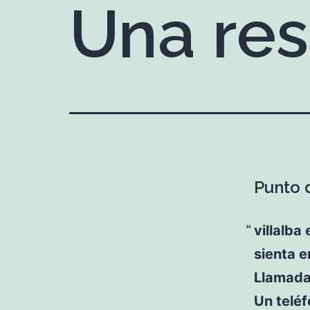
Una re
Punto d
villalba
sienta e
Llamada
Un teléf