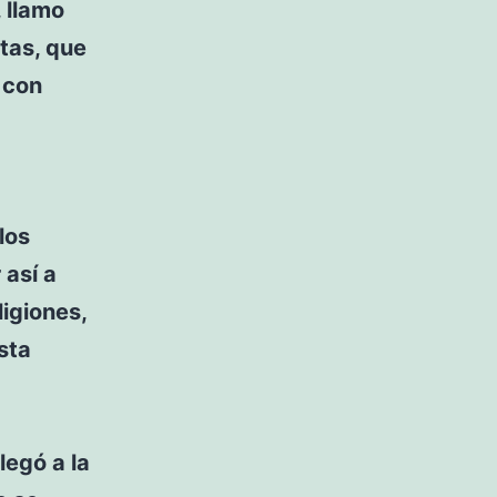
 llamo
itas, que
 con
los
 así a
igiones,
sta
legó a la