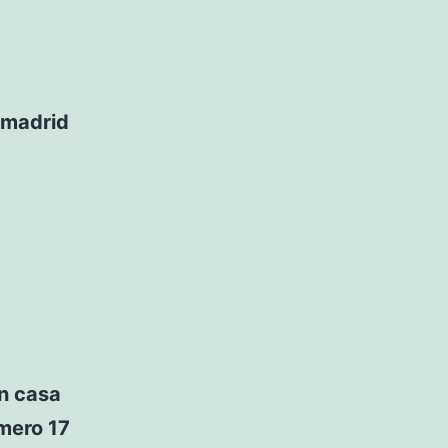
e madrid
en casa
úmero 17