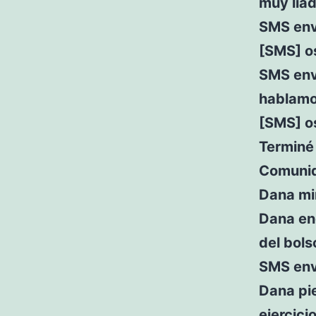
muy lia
SMS envi
[SMS] o
SMS env
hablam
[SMS] o
Terminé 
Comunid
Dana mir
Dana enc
del bols
SMS envi
Dana pi
ejercici