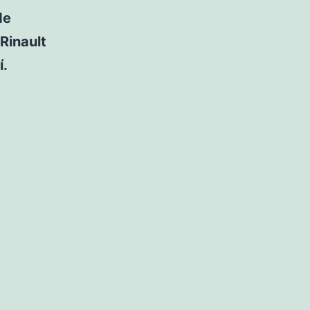
de
 Rinault
í.