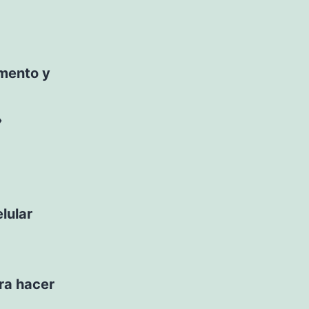
mento y
»
lular
ra hacer