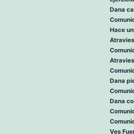
Dana cam
Comunid
Hace un 
Atravies
Comunid
Atravies
Comunid
Dana pie
Comunid
Dana co
Comunid
Comunid
Ves Fuen