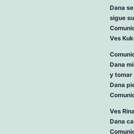
Dana se 
sigue s
Comunid
Ves Kuk
Comunid
Dana mir
y tomar 
Dana pi
Comunida
Ves Rina
Dana cam
Comunid