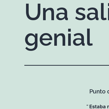
Una sal
genial
Punto d
Estaba 