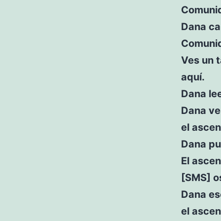
Comunid
Dana cam
Comunid
Ves un t
aquí.
Dana lee
Dana ve 
el ascen
Dana pul
El ascen
[SMS] os
Dana esc
el ascen