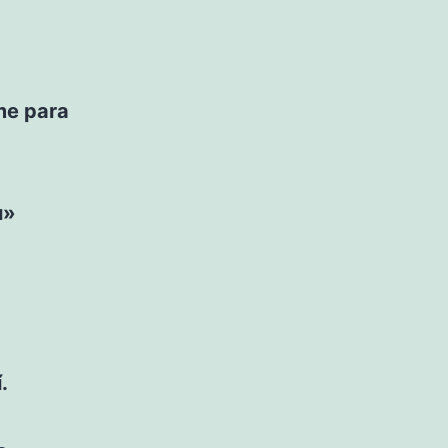
me para
u»
.