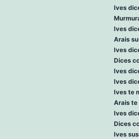
Ives dic
Murmura
Ives dic
Arais su
Ives dic
Dices co
Ives di
Ives di
Ives te
Arais te
Ives dic
Dices c
Ives sus