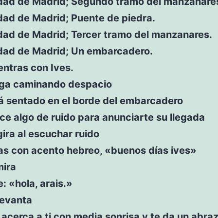
ad de Madrid; Segundo tramo del manzanare
ad de Madrid; Puente de piedra.
ad de Madrid; Tercer tramo del manzanares.
ad de Madrid; Un embarcadero.
ntras con Ives.
lega caminando despacio
tá sentado en el borde del embarcadero
ce algo de ruido para anunciarte su llegada
gira al escuchar ruido
s con acento hebreo, «buenos días ives»
mira
e: «hola, arais.»
levanta
 acerca a ti con media sonrisa y te da un abra