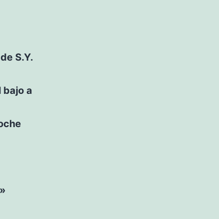
de S.Y.
 bajo a
coche
 »