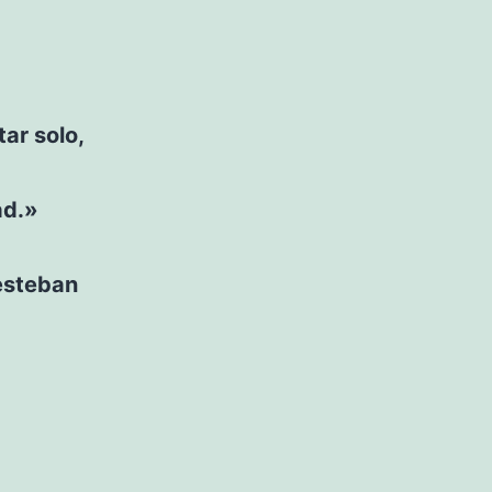
tar solo,
ad.»
 esteban