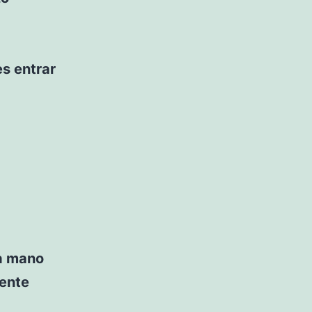
s entrar
la mano
mente