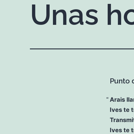
Unas ho
Punto d
Arais ll
Ives te 
Transmit
Ives te 