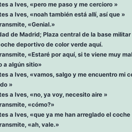
es a Ives, «pero me paso y me cercioro »
es a Ives, «noah también está allí, así que »
transmite, «Genial.»
d de Madrid; Plaza central de la base militar 
oche deportivo de color verde aquí.
transmite, «Estaré por aquí, si te viene muy mal
o a algún sitio»
tes a Ives, «vamos, salgo y me encuentro mi 
ado »
es a Ives, «no, ya voy, necesito aire »
 transmite, «cómo?»
es a Ives, «que ya me han arreglado el coche
transmite, «ah, vale.»