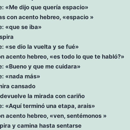
e: «Me dijo que quería espacio»
s con acento hebreo, «espacio »
e: «que se iba»
spira
e: «se dio la vuelta y se fué»
n acento hebreo, «es todo lo que te habló?»
ce: «Bueno y que me cuidara»
ce: «nada más»
 mira cansado
 devuelve la mirada con cariño
e: «Aquí terminó una etapa, arais»
on acento hebreo, «ven, sentémonos »
pira y camina hasta sentarse