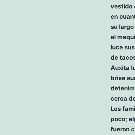
vestido 
en cuant
su largo
el maqui
luce su
de tacos
Auxita l
brisa su
detenimi
cerca de
Los fami
poco; al
fueron 