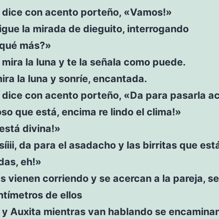
o dice con acento porteño, «Vamos!»
igue la mirada de dieguito, interrogando
«qué más?»
 mira la luna y te la señala como puede.
ira la luna y sonríe, encantada.
 dice con acento porteño, «Da para pasarla a
so que está, encima re lindo el clima!»
está divina!»
síiii, da para el asadacho y las birritas que est
das, eh!»
s vienen corriendo y se acercan a la pareja, s
tímetros de ellos
 y Auxita mientras van hablando se encaminan