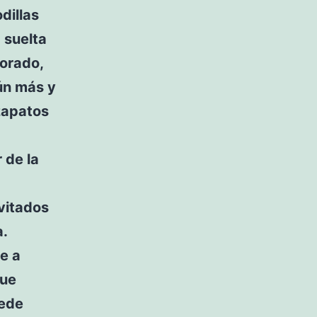
dillas
 suelta
borado,
aún más y
zapatos
 de la
vitados
a.
de a
que
uede