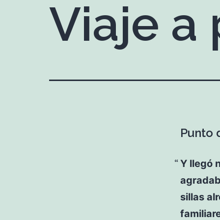
Viaje a 
Punto d
Y llegó 
agradabl
sillas a
familiar