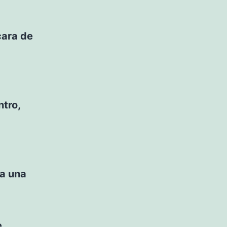
cara de
ntro,
ha una
e