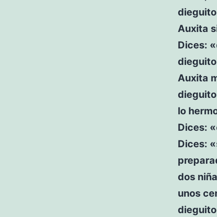
dieguit
Auxita s
Dices: 
dieguito
Auxita m
dieguito
lo hermo
Dices: «
Dices: «
prepara
dos niña
unos cen
dieguito