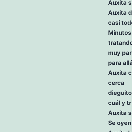
Auxita s
Auxita d
casi tod
Minutos 
tratando
muy pare
para allá
Auxita c
cerca
dieguito
cuál y t
Auxita s
Se oyen 