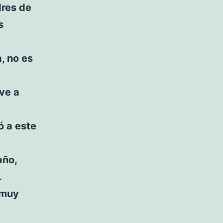
dres de
s
, no es
 ve a
ó a este
año,
.
 muy