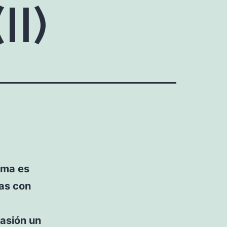
II)
ima es
sas con
casión un