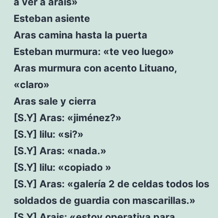
a ver a arais»
Esteban asiente
Aras camina hasta la puerta
Esteban murmura: «te veo luego»
Aras murmura con acento Lituano,
«claro»
Aras sale y cierra
[S.Y] Aras: «jiménez?»
[S.Y] lilu: «si?»
[S.Y] Aras: «nada.»
[S.Y] lilu: «copiado »
[S.Y] Aras: «galería 2 de celdas todos los
soldados de guardia con mascarillas.»
[S.Y] Arais: «estoy operativa para