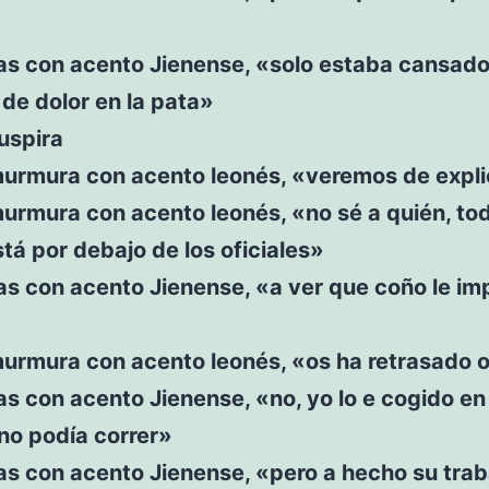
s con acento Jienense, «solo estaba cansado
de dolor en la pata»
uspira
murmura con acento leonés, «veremos de expli
urmura con acento leonés, «no sé a quién, to
tá por debajo de los oficiales»
s con acento Jienense, «a ver que coño le im
murmura con acento leonés, «os ha retrasado o
s con acento Jienense, «no, yo lo e cogido en
no podía correr»
s con acento Jienense, «pero a hecho su trab