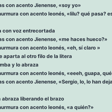
s con acento Jienense, «soy yo»
urmura con acento leonés, «lilu? qué pasa? e
la con voz entrecortada
s con acento Jienense, «me haces hueco?»
urmura con acento leonés, «eh, sí claro »
 aparta al otro filo de la litera
tumba y lo abraza
murmura con acento leonés, «eeeh, guapa, qu
 con acento Jienense, «Sergio, lo, lo han dej
a abraza liberando el brazo
murmura con acento leonés, «a quién?»