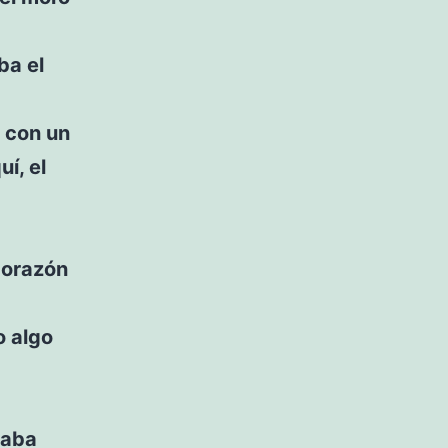
ba el
 con un
í, el
corazón
o algo
saba