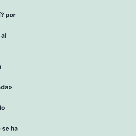
í? por
 al
a
ada»
lo
 se ha