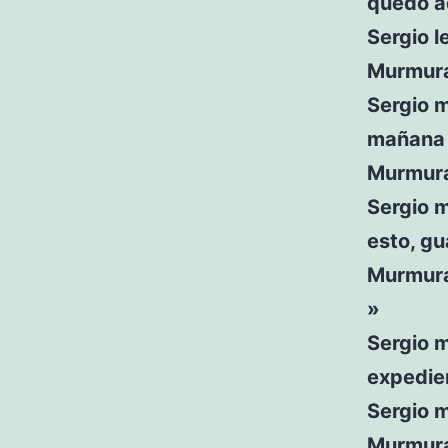
quedo a
Sergio l
Murmura
Sergio m
mañana 
Murmura
Sergio 
esto, g
Murmura
»
Sergio 
expedien
Sergio m
Murmura