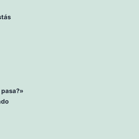
stás
é pasa?»
ado