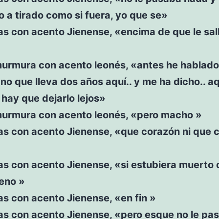
o a tirado como si fuera, yo que se»
s con acento Jienense, «encima de que le sal
murmura con acento leonés, «antes he hablado
no que lleva dos años aquí.. y me ha dicho.. aqu
hay que dejarlo lejos»
murmura con acento leonés, «pero macho »
s con acento Jienense, «que corazón ni que 
s con acento Jienense, «si estubiera muerto 
eno »
s con acento Jienense, «en fin »
s con acento Jienense, «pero esque no le pa