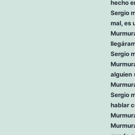
hecho en
Sergio m
mal, es 
Murmura
llegáram
Sergio 
Murmura
alguien 
Murmura
Sergio 
hablar c
Murmuras
Murmura