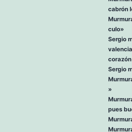
cabrón l
Murmura
culo»
Sergio 
valencia
corazón 
Sergio 
Murmura
»
Murmura
pues bu
Murmura
Murmura