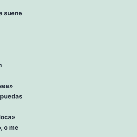
ue suene
n
sea»
 puedas
 loca»
, o me