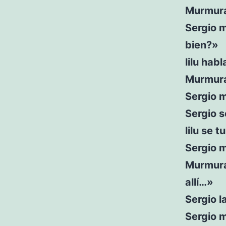
Murmura
Sergio m
bien?»
lilu hab
Murmura
Sergio m
Sergio se
lilu se 
Sergio 
Murmuras
allí…»
Sergio l
Sergio 