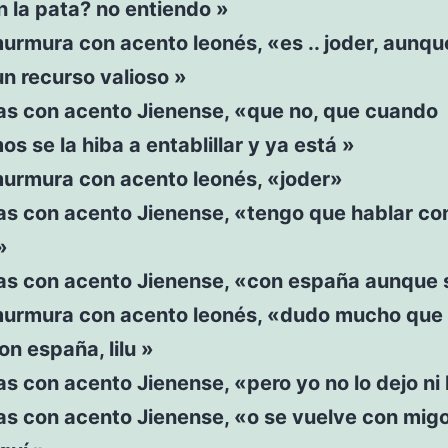
 la pata? no entiendo »
urmura con acento leonés, «es .. joder, aunq
un recurso valioso »
s con acento Jienense, «que no, que cuando
os se la hiba a entablillar y ya está »
murmura con acento leonés, «joder»
s con acento Jienense, «tengo que hablar co
»
s con acento Jienense, «con españa aunque 
murmura con acento leonés, «dudo mucho que
on españa, lilu »
 con acento Jienense, «pero yo no lo dejo ni
s con acento Jienense, «o se vuelve con migo