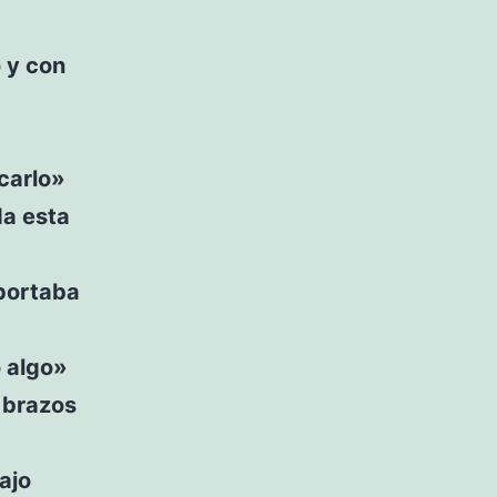
 y con
carlo»
da esta
portaba
 algo»
 brazos
ajo