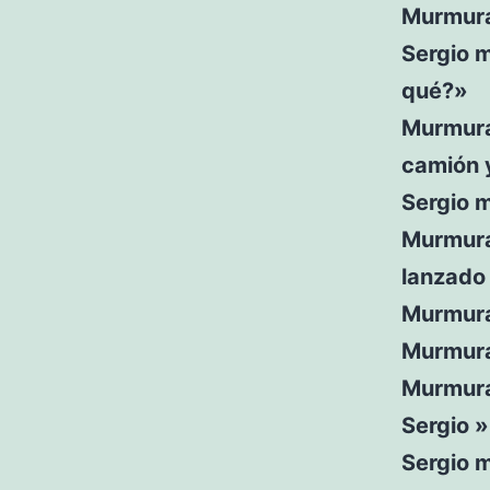
Murmura
Sergio m
qué?»
Murmuras
camión 
Sergio 
Murmura
lanzado
Murmura
Murmura
Murmura
Sergio »
Sergio 