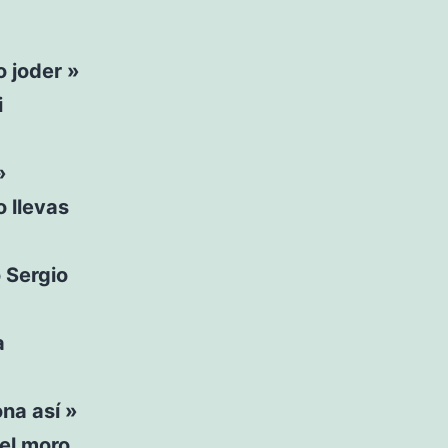
 joder »
i
»
 llevas
 Sergio
a
na así »
el moro