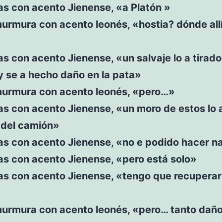
s con acento Jienense, «a Platón »
urmura con acento leonés, «hostia? dónde all
 con acento Jienense, «un salvaje lo a tirado
y se a hecho daño en la pata»
murmura con acento leonés, «pero…»
s con acento Jienense, «un moro de estos lo 
 del camión»
s con acento Jienense, «no e podido hacer n
s con acento Jienense, «pero está solo»
s con acento Jienense, «tengo que recuperar
murmura con acento leonés, «pero… tanto daño