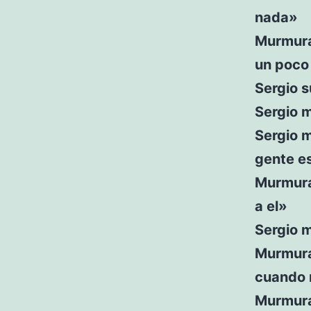
nada»
Murmura
un poco 
Sergio s
Sergio 
Sergio m
gente es
Murmura
a el»
Sergio 
Murmura
cuando 
Murmura