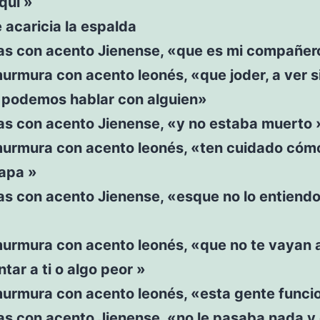
quí »
e acaricia la espalda
s con acento Jienense, «que es mi compañero
urmura con acento leonés, «que joder, a ver s
podemos hablar con alguien»
s con acento Jienense, «y no estaba muerto 
murmura con acento leonés, «ten cuidado cómo
uapa »
s con acento Jienense, «esque no lo entiendo
murmura con acento leonés, «que no te vayan 
tar a ti o algo peor »
urmura con acento leonés, «esta gente funcio
s con acento Jienense, «no le pasaba nada y 