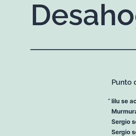
Desaho
Punto d
lilu se a
Murmura
Sergio s
Sergio s