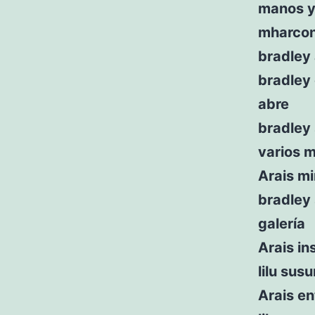
manos y 
mharcon
bradley 
bradley 
abre
bradley 
varios 
Arais mi
bradley 
galería
Arais in
lilu sus
Arais en