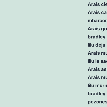
Arais ci
Arais ca
mharconi
Arais go
bradley
lilu dej
Arais mu
lilu le s
Arais as
Arais m
lilu mur
bradley 
pezones 