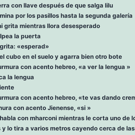
erra con llave después de que salga lilu
mina por los pasillos hasta la segunda galería
 grita mientras llora desesperado
lpea la puerta
 grita: «esperad»
a el cubo en el suelo y agarra bien otro bote
rmura con acento hebreo, «a ver la lengua »
aca la lengua
iente
urmura con acento hebreo, «te vas dando cre
mura con acento Jienense, «si »
habla con mharconi mientras le corta uno de l
y lo tira a varios metros cayendo cerca de la