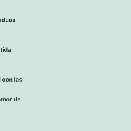
siduos
ótida
 con las
 amor de