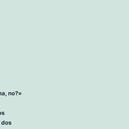
ma, no?»
os
s dos