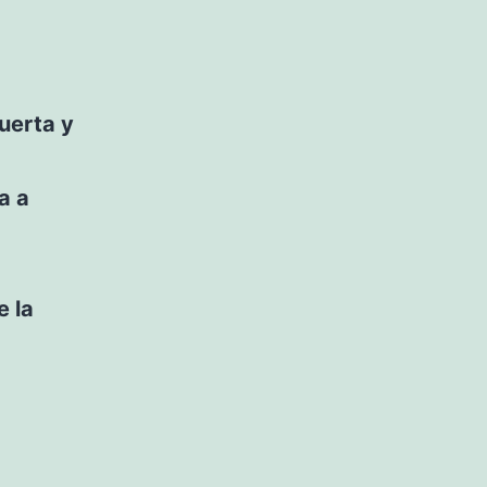
uerta y
a a
e la