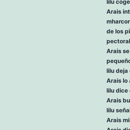
lilu cog
Arais in
mharconi
de los p
pectoral
Arais se
pequeño
lilu deja
Arais lo
lilu dic
Arais bu
lilu señ
Arais mir
Arais di