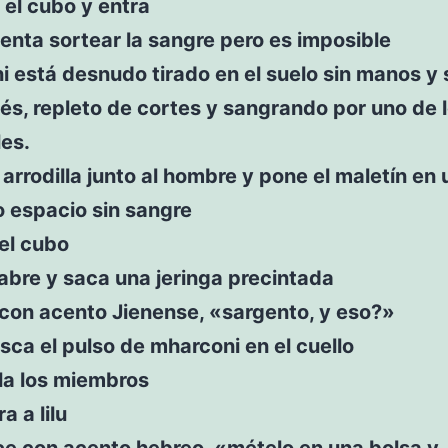
e el cubo y entra
tenta sortear la sangre pero es imposible
 está desnudo tirado en el suelo sin manos y 
iés, repleto de cortes y sangrando por uno de 
es.
 arrodilla junto al hombre y pone el maletín en 
 espacio sin sangre
 el cubo
 abre y saca una jeringa precintada
e con acento Jienense, «sargento, y eso?»
sca el pulso de mharconi en el cuello
ala los miembros
a a lilu
ce con acento hebreo, «mételo en una bolsa y