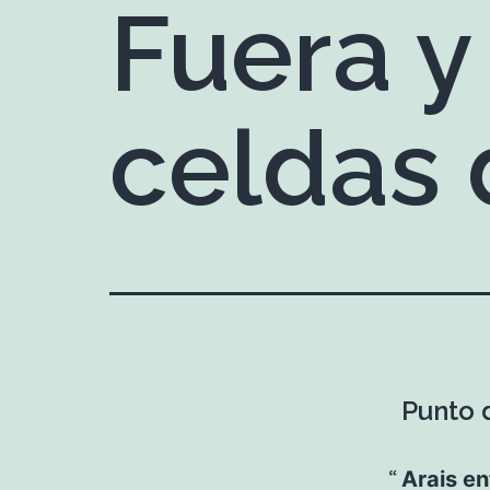
Fuera y
celdas 
Punto 
Arais en