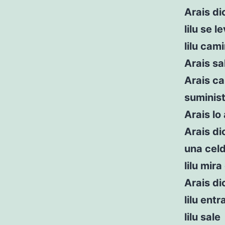
Arais di
lilu se 
lilu cam
Arais sa
Arais ca
suminis
Arais lo
Arais di
una cel
lilu mir
Arais di
lilu ent
lilu sale