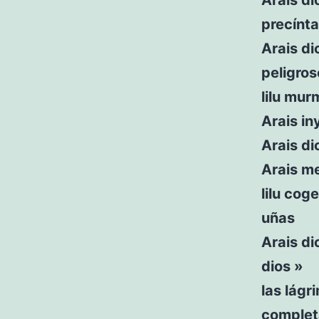
precínta
Arais di
peligros
lilu mu
Arais in
Arais di
Arais me
lilu cog
uñas
Arais di
dios »
las lág
complet