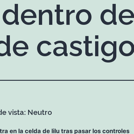
 dentro de
de castig
de vista: Neutro
tra en la celda de lilu tras pasar los controles