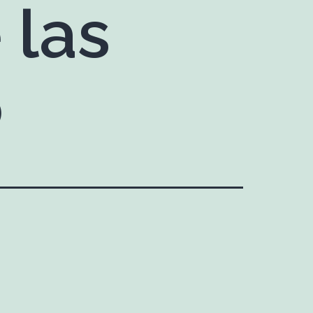
 las
o