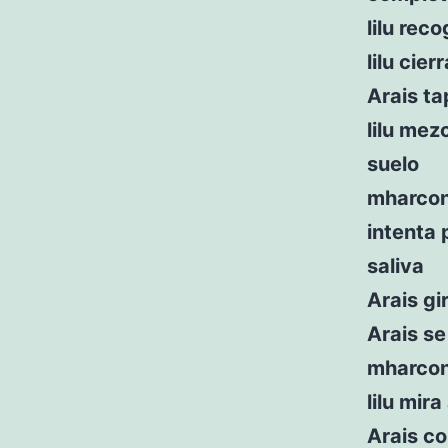
lilu rec
lilu cier
Arais ta
lilu mez
suelo
mharcon
intenta
saliva
Arais gi
Arais s
mharcon
lilu mir
Arais c