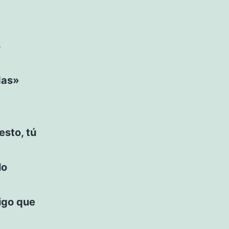
s
das»
esto, tú
lo
digo que