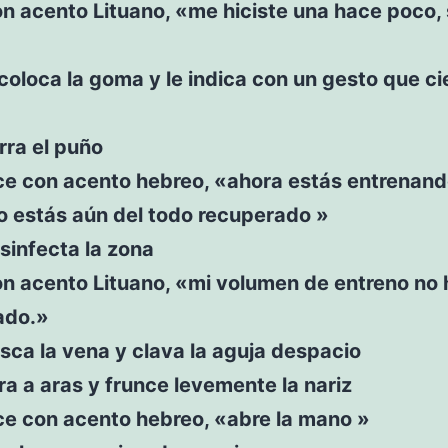
on acento Lituano, «me hiciste una hace poco,
 coloca la goma y le indica con un gesto que cie
rra el puño
ice con acento hebreo, «ahora estás entrenan
o estás aún del todo recuperado »
sinfecta la zona
on acento Lituano, «mi volumen de entreno no 
ado.»
sca la vena y clava la aguja despacio
ra a aras y frunce levemente la nariz
ce con acento hebreo, «abre la mano »