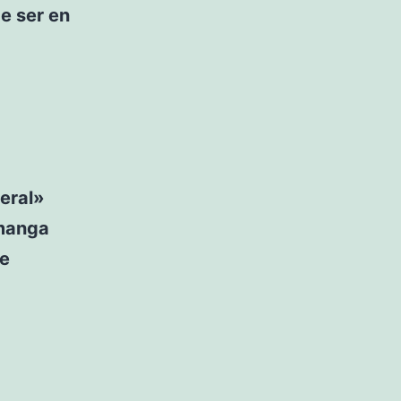
e ser en
neral»
 manga
de