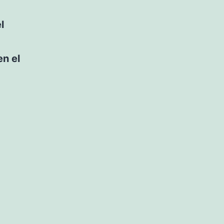
l
en el