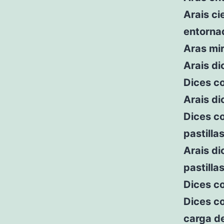
Arais ci
entorna
Aras mir
Arais di
Dices c
Arais di
Dices co
pastilla
Arais di
pastilla
Dices co
Dices co
carga de