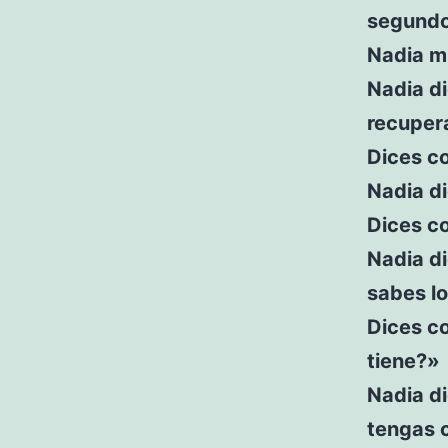
segund
Nadia mi
Nadia di
recuper
Dices co
Nadia d
Dices co
Nadia di
sabes l
Dices co
tiene?»
Nadia di
tengas 