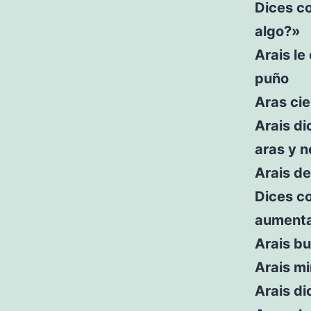
Dices c
algo?»
Arais le
puño
Aras cie
Arais d
aras y n
Arais de
Dices c
aument
Arais bu
Arais mi
Arais di