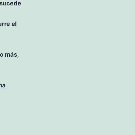
 sucede
rre el
do más,
ha