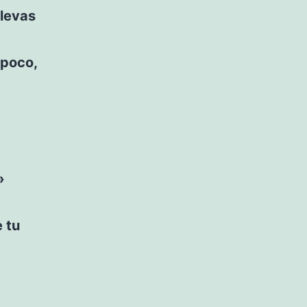
llevas
 poco,
»
 tu