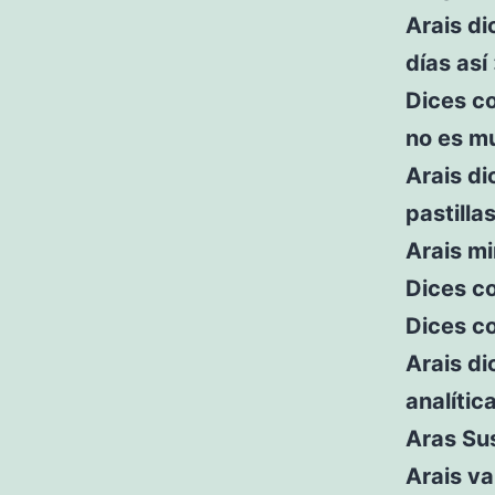
Arais di
días así
Dices c
no es m
Arais di
pastilla
Arais mi
Dices co
Dices co
Arais di
analític
Aras Su
Arais va