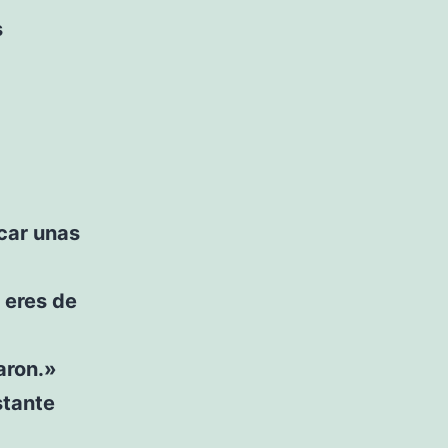
s
scar unas
 eres de
aron.»
stante