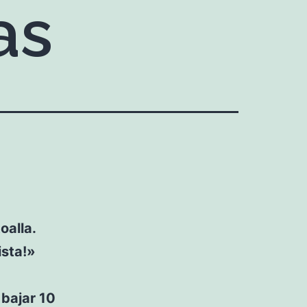
as
oalla.
ista!»
 bajar 10