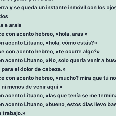
erra y se queda un instante inmóvil con los ojo
dos
a a arais
ce con acento hebreo, «hola, aras »
on acento Lituano, «hola, cómo estás?»
ce con acento hebreo, «te ocurre algo?»
n acento Lituano, «No, solo quería venir a bu
s para el dolor de cabeza.»
ce con acento hebreo, «mucho? mira que tú no
s ni menos de venir aquí »
n acento Lituano, «las que tenía se me termin
n acento Lituano, «bueno, estos días llevo ba
 trabajo.»