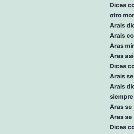
Dices co
otro mo
Arais di
Arais co
Aras mir
Aras as
Dices co
Arais se
Arais di
siempre
Aras se 
Aras se 
Dices co