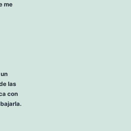
ue me
 un
de las
ica con
bajarla.