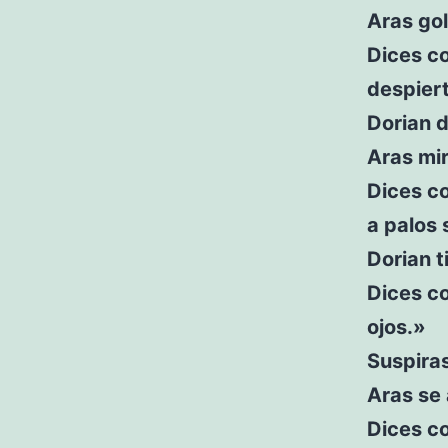
Aras gol
Dices co
despier
Dorian 
Aras mir
Dices co
a palos 
Dorian t
Dices co
ojos.»
Suspira
Aras se 
Dices co