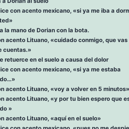
a a Dorian al suelo
ice con acento mexicano, «si ya me iba a dorm
sted»
a la mano de Dorian con la bota.
on acento Lituano, «cuidado conmigo, que vas
e cuentas.»
e retuerce en el suelo a causa del dolor
dice con acento mexicano, «si ya me estaba
ndo…»
n acento Lituano, «voy a volver en 5 minutos
n acento Lituano, «y por tu bien espero que e
do »
n acento Lituano, «aquí en el suelo»
dice con acento mexicano, «pues no me despi