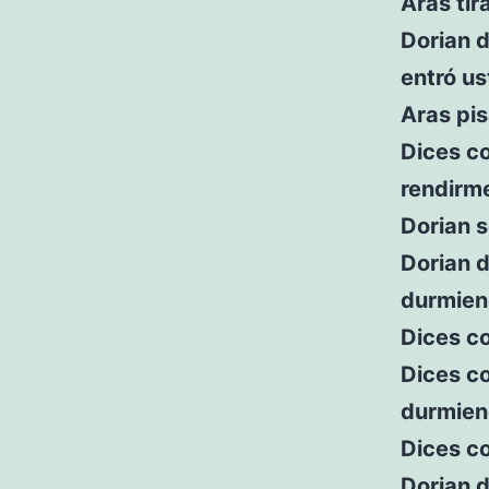
Aras tir
Dorian d
entró u
Aras pis
Dices c
rendirm
Dorian s
Dorian 
durmie
Dices co
Dices co
durmien
Dices co
Dorian 