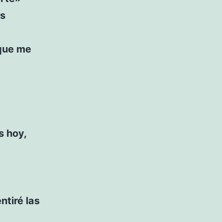
as
rque me
s hoy,
ntiré las