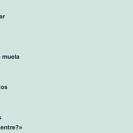
ar
e muela
tos
s
 entre?»