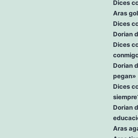
Dices c
Aras gol
Dices co
Dorian 
Dices co
conmig
Dorian d
pegan»
Dices c
siempre
Dorian 
educació
Aras aga