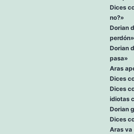
Dices c
no?»
Dorian d
perdón
Dorian 
pasa»
Aras apo
Dices co
Dices co
idiotas
Dorian g
Dices co
Aras va 