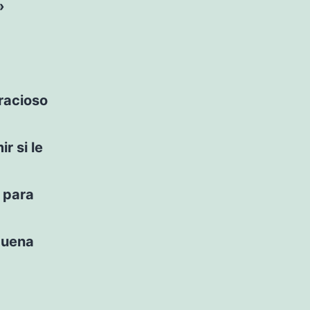
»
racioso
r si le
 para
buena