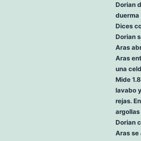
Dorian 
duerma s
Dices c
Dorian 
Aras abr
Aras ent
una celd
Mide 1.8
lavabo y
rejas. E
argollas
Dorian c
Aras se 