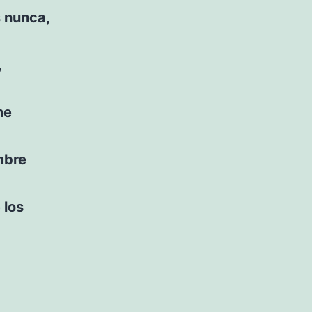
 nunca,
,
me
mbre
»
 los