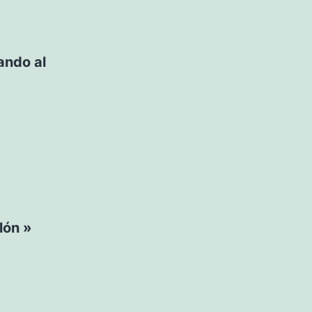
ando al
lón »