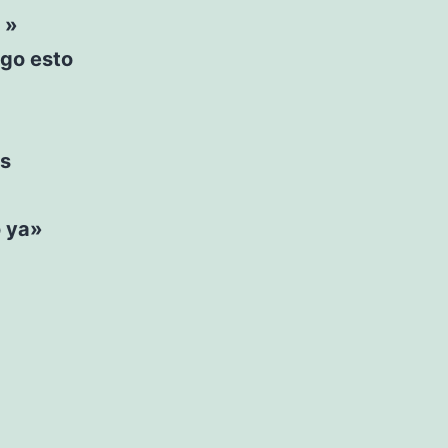
 »
go esto
os
o ya»