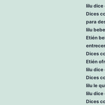
lilu dic
Dices c
para de
lilu beb
Etién be
entrece
Dices c
Etién of
lilu dic
Dices c
lilu le 
lilu dic
Dices co