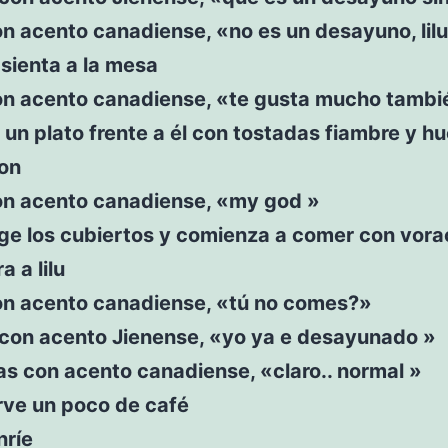
n acento canadiense, «no es un desayuno, lilu
 sienta a la mesa
on acento canadiense, «te gusta mucho tambi
e un plato frente a él con tostadas fiambre y h
on
on acento canadiense, «my god »
oge los cubiertos y comienza a comer con vor
a a lilu
on acento canadiense, «tú no comes?»
e con acento Jienense, «yo ya e desayunado »
s con acento canadiense, «claro.. normal »
sirve un poco de café
nríe