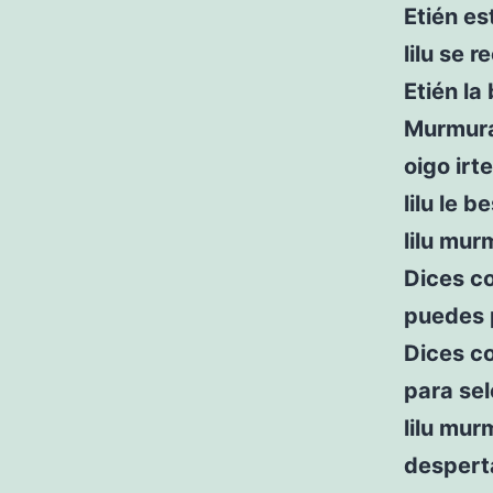
Etién est
lilu se 
Etién la
Murmura
oigo irte
lilu le 
lilu mu
Dices co
puedes p
Dices c
para sel
lilu mu
despert