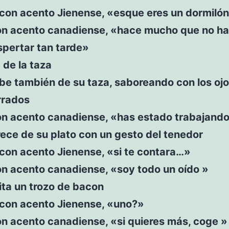
e con acento Jienense, «esque eres un dormilón
on acento canadiense, «hace mucho que no ha
spertar tan tarde»
e de la taza
be también de su taza, saboreando con los oj
rrados
on acento canadiense, «has estado trabajand
rece de su plato con un gesto del tenedor
e con acento Jienense, «si te contara…»
on acento canadiense, «soy todo un oído »
quita un trozo de bacon
e con acento Jienense, «uno?»
n acento canadiense, «si quieres más, coge »