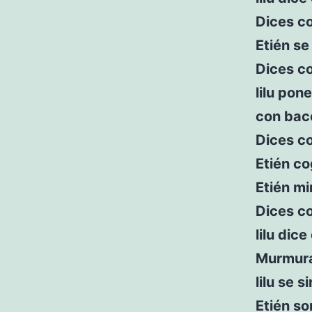
Dices co
Etién se
Dices c
lilu pon
con bac
Dices c
Etién c
Etién mir
Dices c
lilu dic
Murmura
lilu se 
Etién so