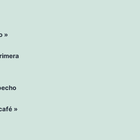
o »
rimera
 pecho
 café »