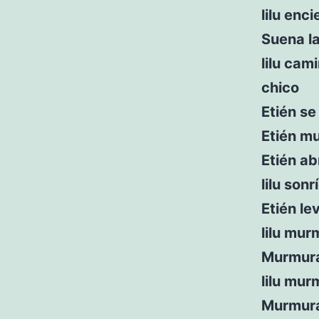
lilu enc
Suena la
lilu cam
chico
Etién s
Etién m
Etién ab
lilu sonr
Etién le
lilu mur
Murmura
lilu mu
Murmura