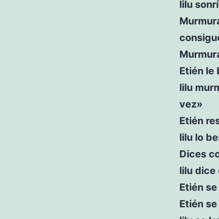
lilu sonr
Murmura
consigu
Murmura
Etién le
lilu mu
vez»
Etién r
lilu lo 
Dices c
lilu dic
Etién se
Etién s