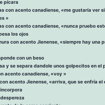
íe pícara
s con acento canadiense, «me gustaría ver si
es »
s con acento canadiense, «nunca pruebo est
 besa los ojos
rmura con acento Jienense, «siempre hay una p
esponde con un beso
besa y se separa dandole unos golpecitos en el
on acento canadiense, «voy »
e con acento Jienense, «arriva, que se enfría el
 incorpora
e despereza