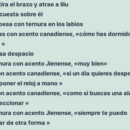
ira el brazo y atrae a lilu
recuesta sobre él
 besa con ternura en los labios
s con acento canadiense, «cómo has dormido
 »
besa despacio
rmura con acento Jienense, «muy bien»
n acento canadiense, «si un día quieres desp
oner el reloj a mano »
on acento canadiense, «como si buscas una a
eccionar »
rmura con acento Jienense, «siempre te puedo
ar de otra forma »