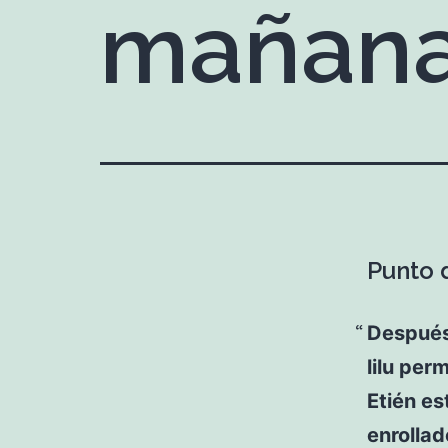
mañana
Punto d
Después
lilu per
Etién es
enrollad