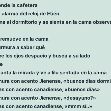
iende la cafetera
 alarma del reloj de Etién
ina al dormitorio y se sienta en la cama observ
e remueve en la cama
urmura a saber qué
re los ojos despacio y busca a su lado
íe
vanta la mirada y ve a lilu sentada en la cama
mura con acento Jienense, «buenos días dormi
s con acento canadiense, «buenos días»
rmura con acento Jienense, «desayuno?»
s con acento canadiense, «mmm sí..»