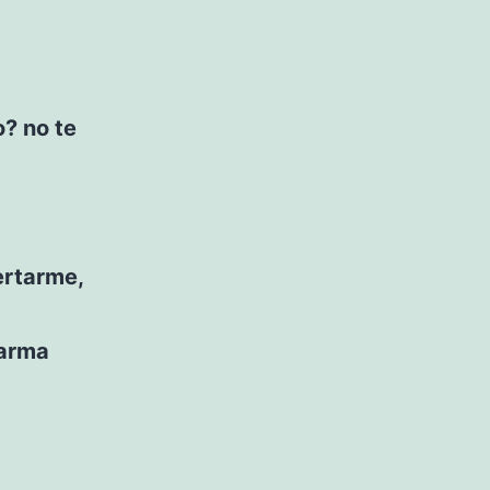
? no te
ertarme,
larma