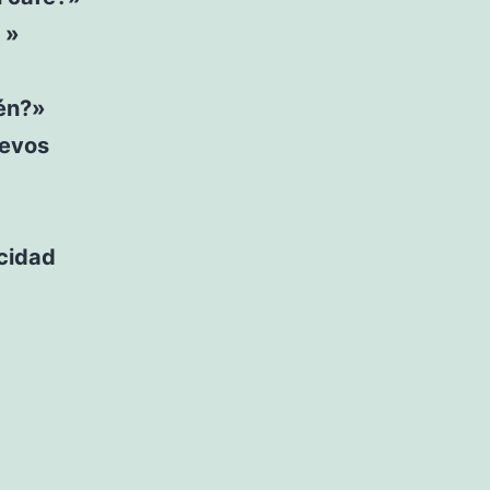
 »
én?»
uevos
acidad