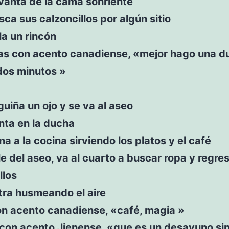
levanta de la cama sonriente
sca sus calzoncillos por algún sitio
ala un rincón
s con acento canadiense, «mejor hago una d
dos minutos »
 guiña un ojo y se va al aseo
nta en la ducha
ina a la cocina sirviendo los platos y el café
le del aseo, va al cuarto a buscar ropa y regre
llos
tra husmeando el aire
on acento canadiense, «café, magia »
e con acento Jienense, «que es un desayuno si