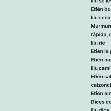
lilu se 
Etién bu
lilu señ
Murmura
rápida, 
lilu ríe
Etién le
Etién ca
lilu cam
Etién sa
calzonci
Etién en
Dices c
lilu dic