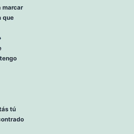
a marcar
a que
»
e
 tengo
tás tú
ncontrado