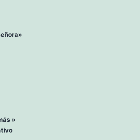
 señora»
 más »
tivo