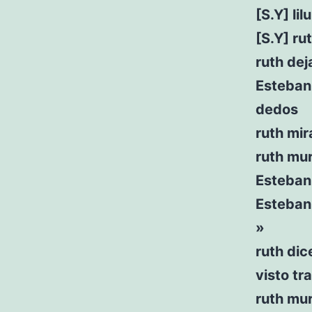
[S.Y] li
[S.Y] ru
ruth dej
Esteban 
dedos
ruth mir
ruth mu
Esteban 
Esteban 
»
ruth dic
visto tr
ruth mu