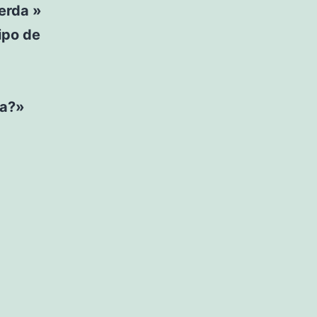
erda »
ipo de
ía?»