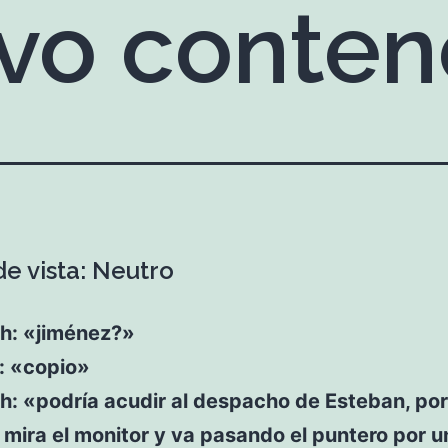
ivo conte
de vista: Neutro
th: «jiménez?»
u: «copio»
th: «podría acudir al despacho de Esteban, po
mira el monitor y va pasando el puntero por 