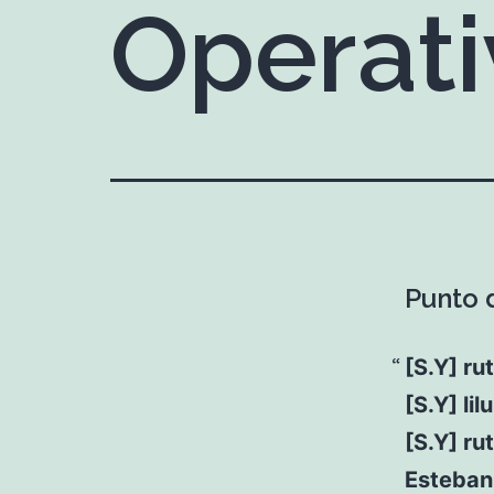
Operat
Punto 
[S.Y] ru
[S.Y] lil
[S.Y] ru
Esteban 