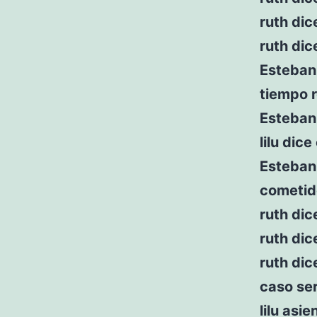
ruth dic
ruth dic
Esteban
tiempo r
Esteban 
lilu dic
Esteban 
cometid
ruth di
ruth dic
ruth dic
caso se
lilu asie