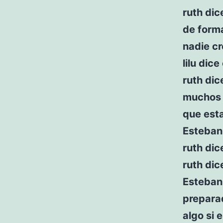
ruth dic
de forma
nadie c
lilu dic
ruth dic
muchos n
que esta
Esteban 
ruth dic
ruth dic
Esteban 
preparad
algo si 