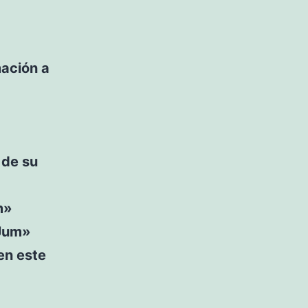
mación a
 de su
m»
 Jum»
en este