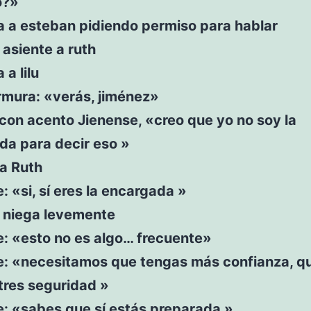
o?»
a a esteban pidiendo permiso para hablar
asiente a ruth
 a lilu
rmura: «verás, jiménez»
e con acento Jienense, «creo que yo no soy la
da para decir eso »
 a Ruth
e: «si, sí eres la encargada »
 niega levemente
e: «esto no es algo… frecuente»
ce: «necesitamos que tengas más confianza, q
res seguridad »
e: «sabes que sí estás preparada »