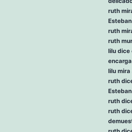
delicad
ruth mir
Esteban 
ruth mira
ruth mu
lilu dic
encarga
lilu mira
ruth dic
Esteban
ruth dic
ruth di
demuest
ruth dic