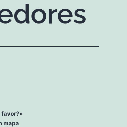
nedores
r favor?»
un mapa