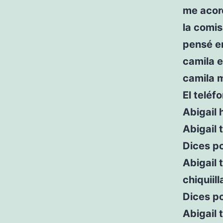
me acord
la comis
pensé en
camila e
camila 
El teléf
Abigail 
Abigail 
Dices p
Abigail 
chiquiill
Dices po
Abigail 