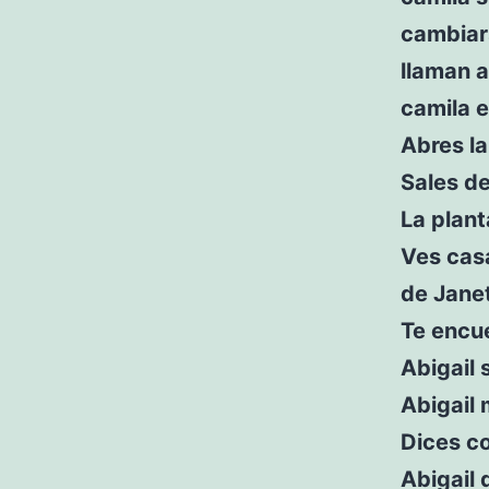
cambiar
llaman a
camila e
Abres la
Sales de
La plan
Ves casa
de Janet
Te encue
Abigail 
Abigail 
Dices c
Abigail 