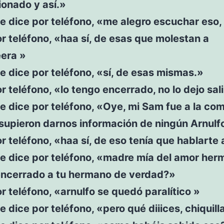
ionado y así.»
te dice por teléfono, «me alegro escuchar eso,
r teléfono, «haa sí, de esas que molestan a
eera »
te dice por teléfono, «sí, de esas mismas.»
r teléfono, «lo tengo encerrado, no lo dejo sal
te dice por teléfono, «Oye, mi Sam fue a la com
supieron darnos información de ningún Arnulf
r teléfono, «haa sí, de eso tenía que hablarte
te dice por teléfono, «madre mía del amor her
encerrado a tu hermano de verdad?»
r teléfono, «arnulfo se quedó paralítico »
te dice por teléfono, «pero qué diiices, chiquill