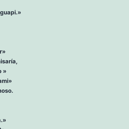
 guapi.»
ir»
isaría,
o »
 ami»
moso.
a.»