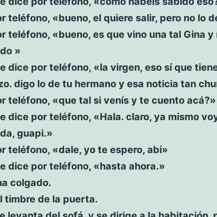
te dice por teléfono, «como habéis sabido eso
r teléfono, «bueno, el quiere salir, pero no lo d
r teléfono, «bueno, es que vino una tal Gina y
odo »
te dice por teléfono, «la virgen, eso sí que tien
o. digo lo de tu hermano y esa noticia tan ch
r teléfono, «que tal si venís y te cuento acá?»
te dice por teléfono, «Hala. claro, ya mismo vo
da, guapi.»
r teléfono, «dale, yo te espero, abi»
te dice por teléfono, «hasta ahora.»
ha colgado.
l timbre de la puerta.
e levanta del sofá, y se dirige a la habitación, 