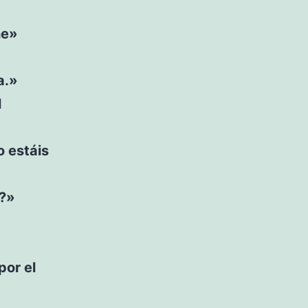
he»
a.»
l
o estáis
o?»
por el