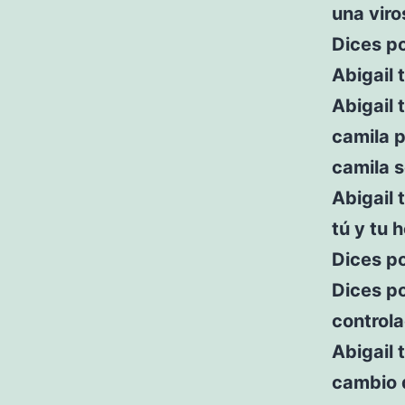
una viro
Dices po
Abigail 
Abigail 
camila p
camila s
Abigail 
tú y tu 
Dices po
Dices po
control
Abigail 
cambio d