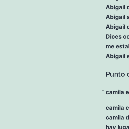
Abigail 
Abigail 
Abigail 
Dices co
me esta
Abigail 
Punto d
camila e
camila c
camila 
hay luga