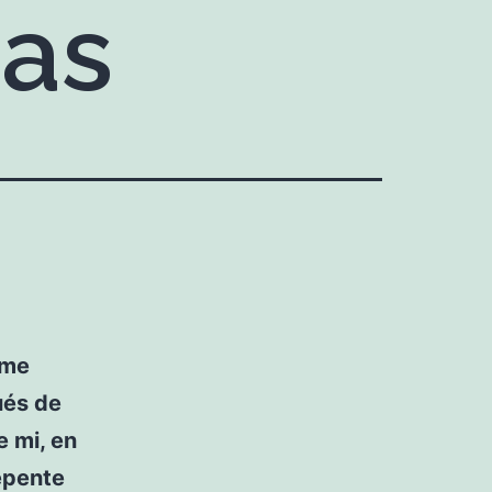
cas
 me
ués de
e mi, en
epente