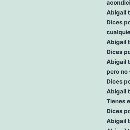
acondic
Abigail 
Dices po
cualqui
Abigail 
Dices po
Abigail 
pero no 
Dices po
Abigail 
Tienes 
Dices po
Abigail 