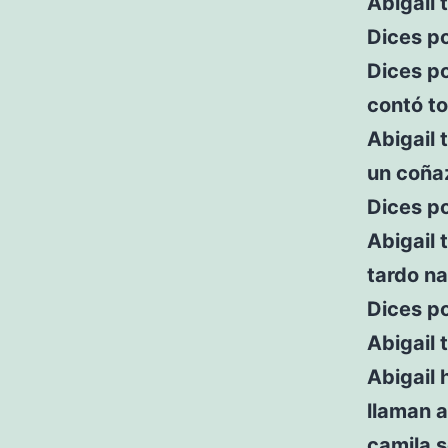
Abigail 
Dices po
Dices po
contó t
Abigail 
un coñaz
Dices po
Abigail 
tardo na
Dices po
Abigail 
Abigail 
llaman a
camila s