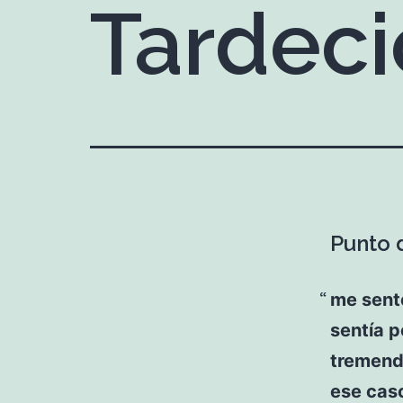
Tardeci
Punto d
me senté
sentía p
tremenda
ese cas