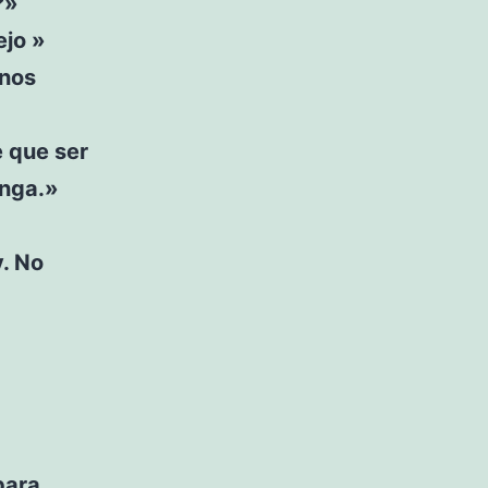
?»
ejo »
 nos
e que ser
unga.»
y. No
para