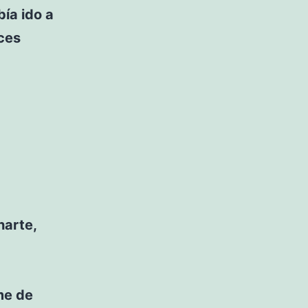
ía ido a
nces
harte,
me de