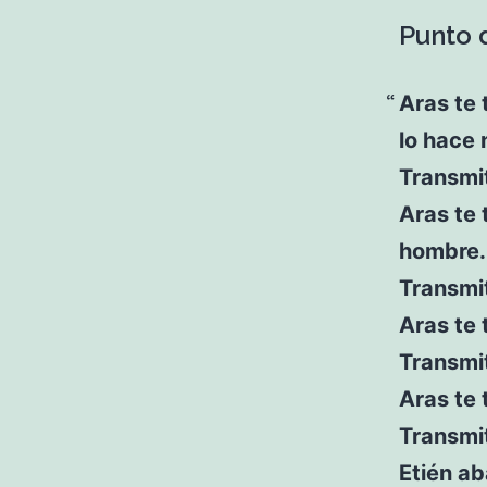
Punto d
Aras te 
lo hace 
Transmi
Aras te 
hombre.
Transmi
Aras te 
Transmit
Aras te 
Transmi
Etién a