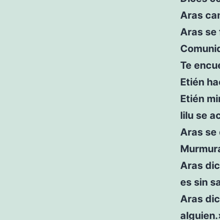
Aras cam
Aras se
Comunid
Te encue
Etién ha
Etién mi
lilu se a
Aras se 
Murmura
Aras dic
es sin s
Aras dic
alguien.