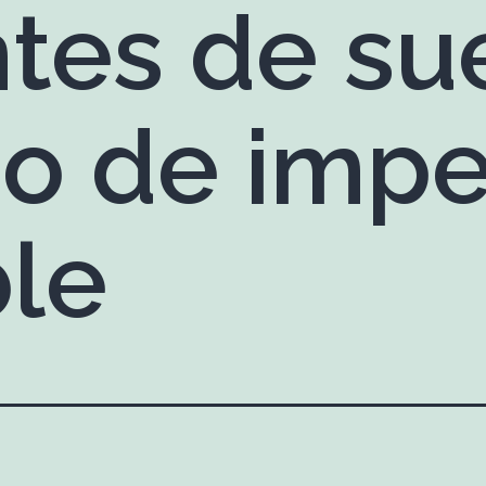
ntes de su
o de impe
ble