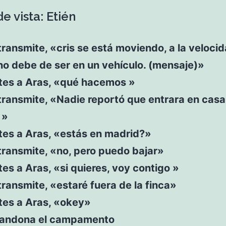
e vista: Etién
transmite, «cris se está moviendo, a la veloci
no debe de ser en un vehículo. (mensaje)»
tes a Aras, «qué hacemos »
transmite, «Nadie reportó que entrara en cas
 »
tes a Aras, «estás en madrid?»
transmite, «no, pero puedo bajar»
es a Aras, «si quieres, voy contigo »
transmite, «estaré fuera de la finca»
tes a Aras, «okey»
bandona el campamento