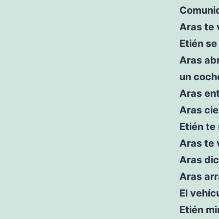
Comunid
Aras te 
Etién se
Aras abr
un coch
Aras ent
Aras cie
Etién te
Aras te 
Aras dic
Aras arr
El vehíc
Etién mi