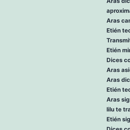
Aras dic
aproxim
Aras cam
Etién te
Transmit
Etién mi
Dices c
Aras as
Aras dic
Etién te
Aras sig
lilu te 
Etién si
Dices co