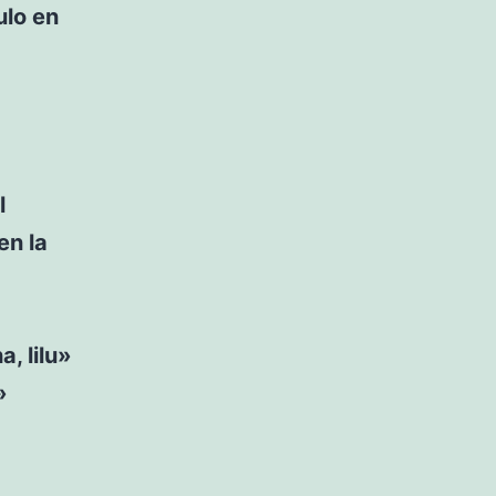
ulo en
l
en la
, lilu»
»