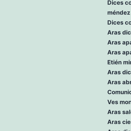
Dices co
méndez 
Dices c
Aras dic
Aras apa
Aras ap
Etién mi
Aras di
Aras abr
Comunid
Ves mon
Aras sal
Aras cie