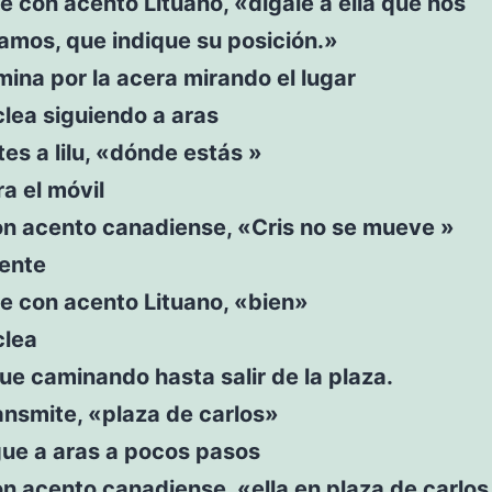
e con acento Lituano, «dígale a ella que nos
amos, que indique su posición.»
ina por la acera mirando el lugar
clea siguiendo a aras
es a lilu, «dónde estás »
ra el móvil
on acento canadiense, «Cris no se mueve »
iente
e con acento Lituano, «bien»
clea
ue caminando hasta salir de la plaza.
transmite, «plaza de carlos»
gue a aras a pocos pasos
n acento canadiense, «ella en plaza de carlos,