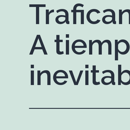
Trafica
A tiemp
inevita