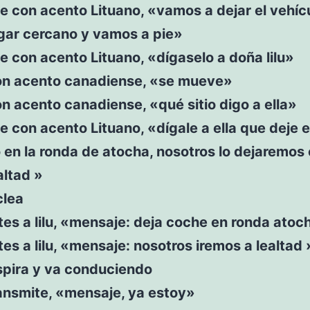
e con acento Lituano, «vamos a dejar el vehíc
ugar cercano y vamos a pie»
e con acento Lituano, «dígaselo a doña lilu»
on acento canadiense, «se mueve»
n acento canadiense, «qué sitio digo a ella»
e con acento Lituano, «dígale a ella que deje e
 en la ronda de atocha, nosotros lo dejaremos 
altad »
clea
es a lilu, «mensaje: deja coche en ronda atocha
es a lilu, «mensaje: nosotros iremos a lealtad 
spira y va conduciendo
transmite, «mensaje, ya estoy»