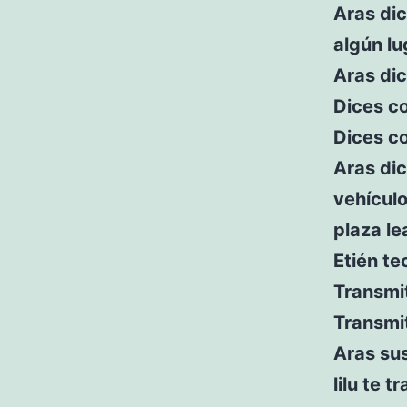
Aras dic
algún l
Aras dic
Dices c
Dices co
Aras dic
vehículo
plaza le
Etién te
Transmit
Transmit
Aras su
lilu te 