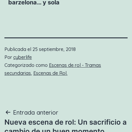
barzelona… y sola
Publicada el
25 septiembre, 2018
Por
cyberlife
Categorizado como
Escenas de rol - Tramas
secundarias
,
Escenas de Rol.
Navegación
Entrada anterior
Nueva escena de rol: Un sacrificio a
de
cambio de un buen momento