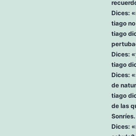
recuerd
Dices: «
tiago n
tiago di
pertuba
Dices: «
tiago di
Dices: 
de natur
tiago di
de las q
Sonríes.
Dices: 