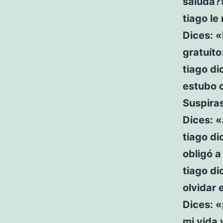
saluda?
tiago le
Dices: «
gratuíto
tiago di
estubo 
Suspira
Dices: «
tiago di
obligó a
tiago d
olvidar 
Dices: 
mi vida 