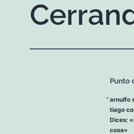
Cerrand
Punto d
arnulfo 
tiago co
Dices: 
cosa»