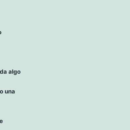
o
da algo
do una
e