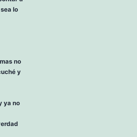
sea lo
, mas no
scuché y
y ya no
 verdad