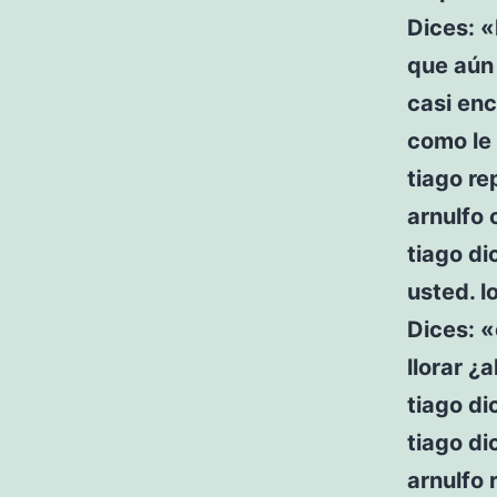
Dices: «
que aún 
casi enc
como le 
tiago re
arnulfo 
tiago di
usted. l
Dices: «
llorar ¿
tiago di
tiago di
arnulfo 