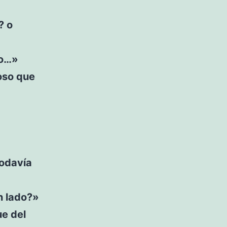
? o
to…»
ioso que
todavía
n lado?»
ue del