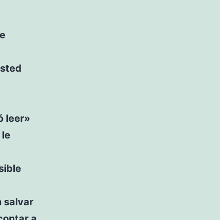
ue
usted
ó leer»
 le
sible
 salvar
contar a