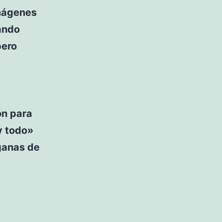
imágenes
lando
pero
ón para
y todo»
 ganas de
»