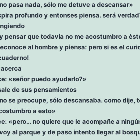
«no pasa nada, sólo me detuve a descansar»
spira profundo y entonses piensa. será verdad
ingiendo
«y pensar que todavía no me acostumbro a ès
reconoce al hombre y piensa: pero si es el cur
 cuaderno!
 acerca
ice: «señor puedo ayudarlo?»
 sale de sus pensamientos
no se preocupe, sólo descansaba. como dije, 
costumbro a esto»
ce: «pero… no quiere que le acompañe a ningú
voy al parque y de paso intento llegar al bosq