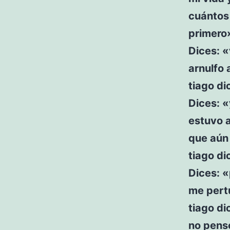
cuántos
primero
Dices: «
arnulfo 
tiago di
Dices: «
estuvo a
que aún 
tiago di
Dices: «
me pert
tiago di
no pensé