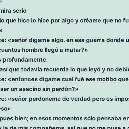
»
 mira serio
lo que hice lo hice por algo y créame que no f
»
ce: «señor digame algo. en esa guerra donde 
cuantos hombre llegó a matar?»
s profundamente.
así que todavía recuerda lo que leyó y no debi
ce: «entonces digame cual fué ese motibo que
 ser un asecino sin perdón?»
ice: «señor perdoneme de verdad pero es impo
eso»
«pues bien; en esos momentos sólo pensaba en
y la de mis compañeros, así que no me puse a 