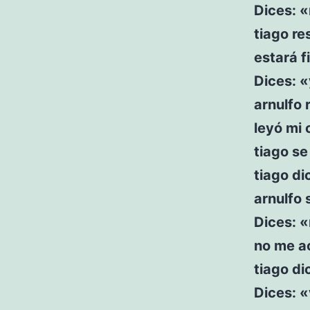
Dices: 
tiago re
estará f
Dices: 
arnulfo 
leyó mi
tiago se
tiago d
arnulfo
Dices: «
no me a
tiago di
Dices: «