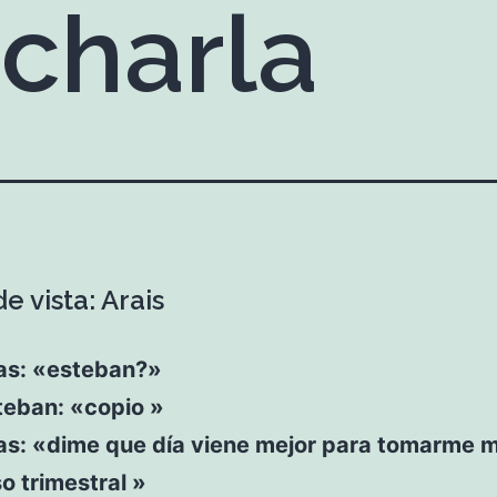
 charla
e vista: Arais
ras: «esteban?»
teban: «copio »
ras: «dime que día viene mejor para tomarme m
o trimestral »