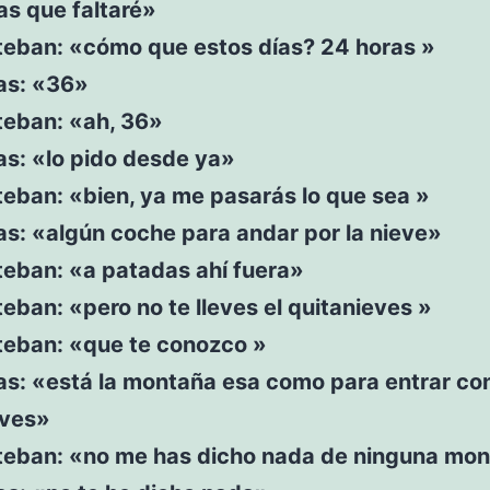
as que faltaré»
steban: «cómo que estos días? 24 horas »
as: «36»
teban: «ah, 36»
as: «lo pido desde ya»
teban: «bien, ya me pasarás lo que sea »
as: «algún coche para andar por la nieve»
teban: «a patadas ahí fuera»
teban: «pero no te lleves el quitanieves »
steban: «que te conozco »
as: «está la montaña esa como para entrar co
eves»
steban: «no me has dicho nada de ninguna mon