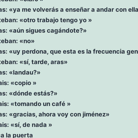
as: «ya me volverás a enseñar a andar con ell
teban: «otro trabajo tengo yo »
ras: «aún sigues cagándote?»
steban: «no»
as: «uy perdona, que esta es la frecuencia ge
teban: «sí, tarde, aras»
ras: «landau?»
ais: «copio »
ras: «dónde estás?»
ais: «tomando un café »
as: «gracias, ahora voy con jiménez»
ais: «sí, de nada »
a la puerta