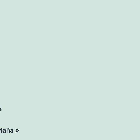
n
taña »