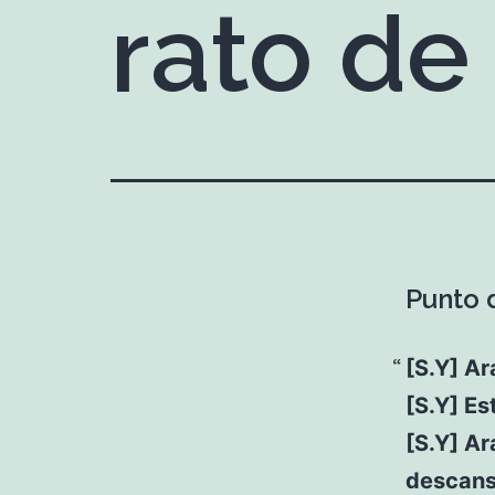
rato de
Punto d
[S.Y] A
[S.Y] Es
[S.Y] A
descans