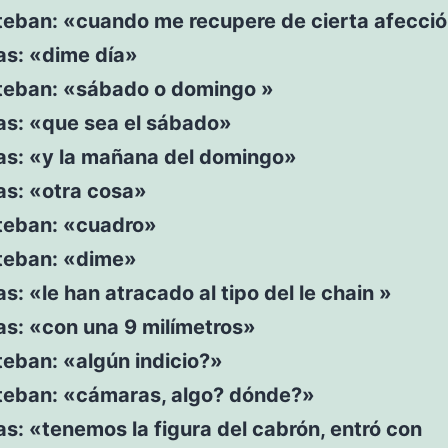
steban: «cuando me recupere de cierta afecci
as: «dime día»
steban: «sábado o domingo »
as: «que sea el sábado»
ras: «y la mañana del domingo»
as: «otra cosa»
steban: «cuadro»
steban: «dime»
as: «le han atracado al tipo del le chain »
as: «con una 9 milímetros»
teban: «algún indicio?»
steban: «cámaras, algo? dónde?»
as: «tenemos la figura del cabrón, entró con