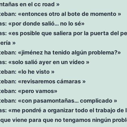
tañas en el cc road »
steban: «entonces otro al bote de momento »
as: «por donde salió… no lo sé»
as: «es posible que saliera por la puerta del p
cería »
steban: «jiménez ha tenido algún problema?»
as: «solo salió ayer en un vídeo »
teban: «lo he visto »
steban: «revisaremos cámaras »
steban: «pero vamos»
steban: «con pasamontañas… complicado »
as: «me pondré a organizar todo el trabajo de 
que viene para que no tengamos ningún prob