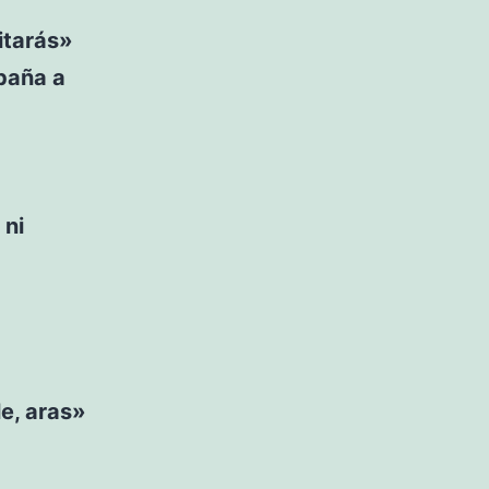
itarás»
abaña a
 ni
le, aras»