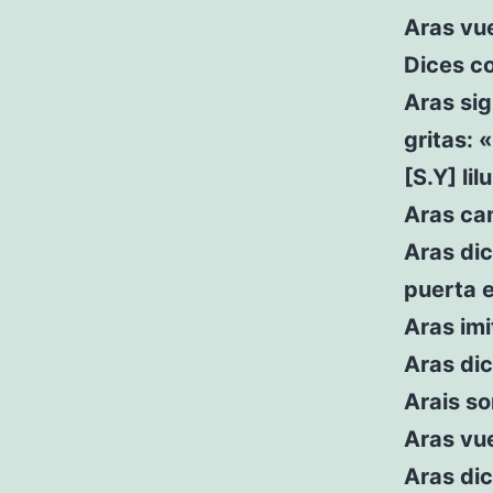
Aras vue
Dices c
Aras si
gritas: 
[S.Y] li
Aras ca
Aras dic
puerta 
Aras imi
Aras dic
Arais so
Aras vue
Aras di