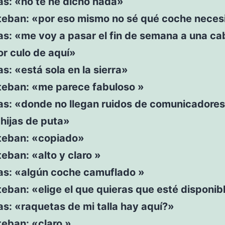
as: «no te he dicho nada»
steban: «por eso mismo no sé qué coche neces
as: «me voy a pasar el fin de semana a una c
r culo de aquí»
as: «está sola en la sierra»
steban: «me parece fabuloso »
as: «donde no llegan ruidos de comunicadores
hijas de puta»
steban: «copiado»
teban: «alto y claro »
ras: «algún coche camuflado »
teban: «elige el que quieras que esté disponib
as: «raquetas de mi talla hay aquí?»
teban: «claro »