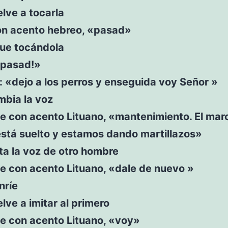
lve a tocarla
on acento hebreo, «pasad»
gue tocándola
«pasad!»
lu: «dejo a los perros y enseguida voy Señor »
mbia la voz
e con acento Lituano, «mantenimiento. El marc
está suelto y estamos dando martillazos»
ta la voz de otro hombre
e con acento Lituano, «dale de nuevo »
nríe
lve a imitar al primero
ce con acento Lituano, «voy»