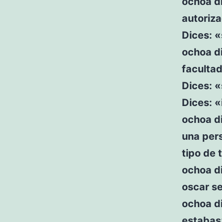
ochoa di
autoriz
Dices: «
ochoa di
faculta
Dices: «
Dices: «
ochoa di
una pers
tipo de
ochoa d
oscar se
ochoa di
estabas