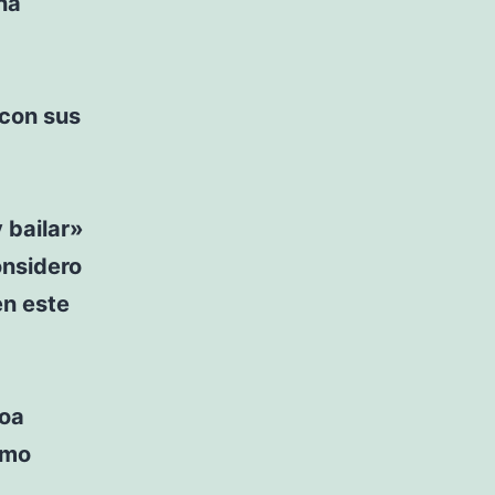
na
 con sus
 bailar»
onsidero
en este
hoa
omo