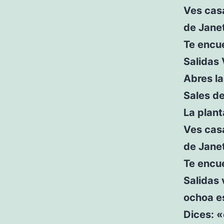
Ves casa
de Janet
Te encu
Salidas 
Abres la
Sales de
La plan
Ves casa
de Janet
Te encu
Salidas 
ochoa es
Dices: 