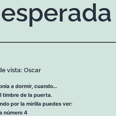
inesperada
e vista: Oscar
onía a dormir, cuando…
l timbre de la puerta.
do por la mirilla puedes ver:
ta número 4