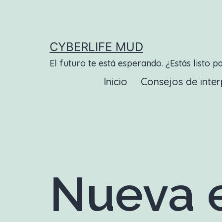
Saltar
al
contenido
CYBERLIFE MUD
El futuro te está esperando. ¿Estás listo p
Inicio
Consejos de inter
Nueva e