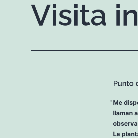
Visita 
Punto d
Me disp
llaman a
observan
La plan