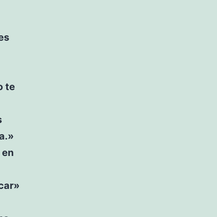
es
o te
s
a.»
 en
scar»