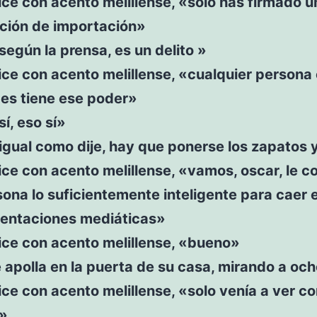
ce con acento melillense, «solo has firmado u
ación de importación»
según la prensa, es un delito »
ce con acento melillense, «cualquier persona
des tiene ese poder»
sí, eso sí»
igual como dije, hay que ponerse los zapatos y
ce con acento melillense, «vamos, oscar, le c
ona lo suficientemente inteligente para caer 
 tentaciones mediáticas»
ice con acento melillense, «bueno»
 apolla en la puerta de su casa, mirando a oc
ce con acento melillense, «solo venía a ver c
»