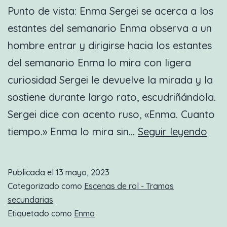
Punto de vista: Enma Sergei se acerca a los
estantes del semanario Enma observa a un
hombre entrar y dirigirse hacia los estantes
del semanario Enma lo mira con ligera
curiosidad Sergei le devuelve la mirada y la
sostiene durante largo rato, escudriñándola.
Sergei dice con acento ruso, «Enma. Cuanto
Nue
tiempo.» Enma lo mira sin…
Seguir leyendo
esc
de
Publicada el
13 mayo, 2023
rol:
Categorizado como
Escenas de rol - Tramas
Ame
secundarias
Etiquetado como
Enma
y