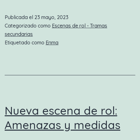
escena
de
Publicada el
23 mayo, 2023
rol:
Categorizado como
Escenas de rol - Tramas
entre
secundarias
Etiquetado como
Enma
diseños
y
dudas
Nueva escena de rol:
Amenazas y medidas