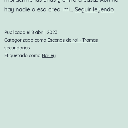
Nuev
hay nadie o eso creo. mi…
Seguir leyendo
esce
de
Publicada el
8 abril, 2023
rol:
Categorizado como
Escenas de rol - Tramas
Porq
secundarias
Etiquetado como
Harley
las
hada
exist
–
02
–
Had
del